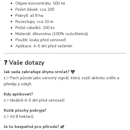
Objem koncentrátu: 500 ml
Počet dávek: cca 200
Pokrytí: až 8 ha
Rozestupy: cca 20 m
Počet válečků: 200 ks
Materiál: dřevovlna (100% rozložitelná)
Použití: louky před senosečí
Aplikace: 4–5 dní před sečením
❓ Vaše dotazy
Jak sada zabraňuje úhynu srnčat? 🦌
👉 Pach působí jako varovný signál, který zvýší aktivitu zvěře a
přiměje ji odejít.
Kdy aplikovat?
👉 Ideálně 4–5 dní před senosečí.
Kolik plochy pokryje?
👉 Až 8 hektarů.
Je to bezpečné pro přírodu? 🌿