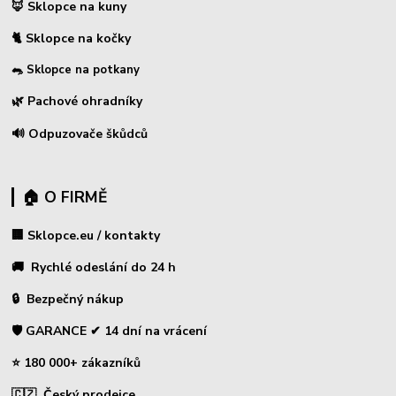
🦊 Sklopce na kuny
🐈 Sklopce na kočky
🐀 Sklopce na potkany
🌿 Pachové ohradníky
🔊 Odpuzovače škůdců
🏠 O FIRMĚ
🏢 Sklopce.eu / kontakty
🚚 Rychlé odeslání do 24 h
🔒 Bezpečný nákup
🛡️ GARANCE ✔ 14 dní na vrácení
⭐ 180 000+ zákazníků
🇨🇿 Český prodejce