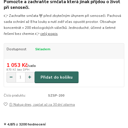
Pomozte a zachraňte srnčata která jinak přijdou o život
při senoseči.
👉 Zachraňte srnčata 🦌 před zbytečným úhynem při senoseči. Pachová
sada ochrání až 8 ha louky a nutí zvěř včas opustit prostor. Obsahuje
koncentrát + 200 ekologických válečků. Jednoduché, účinné a šetrné
řešení bez chemie.👉
celý popis
Dostupnost
Skladem
1 053 Kč
/
sada
870 Kč
bez DPH
Přidat do košíku
Číslo produktu:
SZSP-200
🕒 Nakup dnes, zaplať až za 30 dní zdarma
⭐ 4,8/5 z 3200 hodnocení