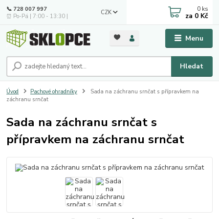
0
ks
📞 728 007 997
CZK
za
0 Kč
⏰ Po-Pá | 7:00 - 13:30 |
Menu
Hledat
Úvod
Pachové ohradníky
Sada na záchranu srnčat s přípravkem na
záchranu srnčat
Sada na záchranu srnčat s
přípravkem na záchranu srnčat