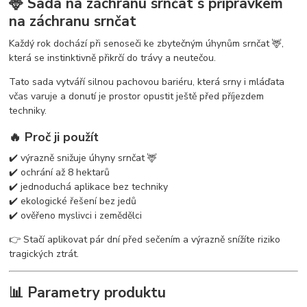
🦌 Sada na záchranu srnčat s přípravkem
na záchranu srnčat
Každý rok dochází při senoseči ke zbytečným úhynům srnčat 🦌,
která se instinktivně přikrčí do trávy a neutečou.
Tato sada vytváří silnou pachovou bariéru, která srny i mláďata
včas varuje a donutí je prostor opustit ještě před příjezdem
techniky.
🔥 Proč ji použít
✔️ výrazně snižuje úhyny srnčat 🦌
✔️ ochrání až 8 hektarů
✔️ jednoduchá aplikace bez techniky
✔️ ekologické řešení bez jedů
✔️ ověřeno myslivci i zemědělci
👉 Stačí aplikovat pár dní před sečením a výrazně snížíte riziko
tragických ztrát.
📊 Parametry produktu