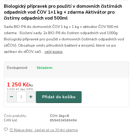
Biologický přípravek pro použití v domovních čistírnách
odpadních vod ČOV 1+1 kg + zdarma Aktivátor pro
čistírny odpadních vod 500ml
Sada BIO-P6 do domovních ČOV 1 kg + 1 kg + aktivátor ČOV 500 ml
zdarma Složení sady: 2x BIO-P6 do čistíren odpadních vod 1000g
Biologický přípravek pro použití v domovních čistírnách odpadních vod
(dČOV). Obsahuje směs přírodních bakterií a enzymů, které se po
aplikaci do dČOV začí...
celý popis
Dostupnost
Skladem
1 250 Kč
/
ks
1 033 Kč
bez DPH
Přidat do košíku
Číslo produktu:
ČOV-2kg+B
EAN kód:
8594024560494
🕒 Nakup dnes, zaplať až za 30 dní zdarma