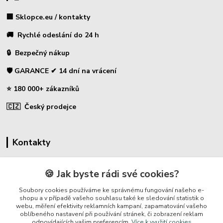
🏢 Sklopce.eu / kontakty
🚚 Rychlé odeslání do 24 h
🔒 Bezpečný nákup
🛡️ GARANCE ✔ 14 dní na vrácení
⭐ 180 000+ zákazníků
🇨🇿 Český prodejce
Kontakty
☎ Sklopce - specializovaný obchod
🍪 Jak byste rádi své cookies?
🛡️ Zákaznická podpora
Soubory cookies používáme ke správnému fungování našeho e-
📞 728 007 997
shopu a v případě vašeho souhlasu také ke sledování statistik o
webu, měření efektivity reklamních kampaní, zapamatování vašeho
⏰ Po-Pá | 7:00 - 13:30 |
oblíbeného nastavení při používání stránek, či zobrazení reklam
odpovídajících vašim preferencím.
Více k využití cookies