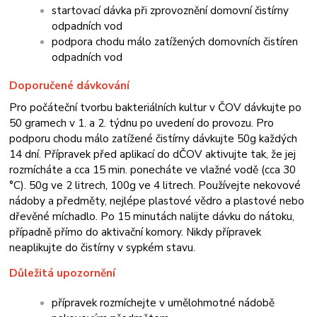
startovací dávka při zprovoznění domovní čistírny
odpadních vod
podpora chodu málo zatížených domovních čistíren
odpadních vod
Doporučené dávkování
Pro počáteční tvorbu bakteriálních kultur v ČOV dávkujte po
50 gramech v 1. a 2. týdnu po uvedení do provozu. Pro
podporu chodu málo zatížené čistírny dávkujte 50g každých
14 dní. Přípravek před aplikací do dČOV aktivujte tak, že jej
rozmícháte a cca 15 min. ponecháte ve vlažné vodě (cca 30
°C). 50g ve 2 litrech, 100g ve 4 litrech. Používejte nekovové
nádoby a předměty, nejlépe plastové vědro a plastové nebo
dřevěné míchadlo. Po 15 minutách nalijte dávku do nátoku,
případně přímo do aktivační komory. Nikdy přípravek
neaplikujte do čistírny v sypkém stavu.
Důležitá upozornění
přípravek rozmíchejte v umělohmotné nádobě