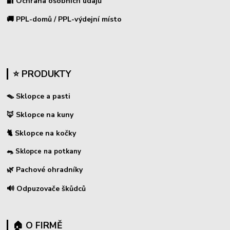
🔐 Ochrana osobních údajů
🚚 PPL-domů / PPL-výdejní místo
⭐ PRODUKTY
🪤 Sklopce a pasti
🦊 Sklopce na kuny
🐈 Sklopce na kočky
🐀 Sklopce na potkany
🌿 Pachové ohradníky
🔊 Odpuzovače škůdců
🏠 O FIRMĚ