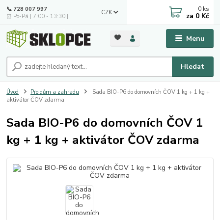
0
ks
📞 728 007 997
CZK
za
0 Kč
⏰ Po-Pá | 7:00 - 13:30 |
Menu
Hledat
Úvod
Pro dům a zahradu
Sada BIO-P6 do domovních ČOV 1 kg + 1 kg +
aktivátor ČOV zdarma
Sada BIO-P6 do domovních ČOV 1
kg + 1 kg + aktivátor ČOV zdarma