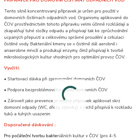
PŘÍPRAVEK PRO DOMOVNÍ ČISTÍRNY ODPADNÍCH VOD
Tento silně koncentrovaný přípravek je určen pro použití v
domovních čistírnach odpadních vod, Organismy aplikované do
ČOV prostřednictvím tohoto připravku velmi účinně rozkládají a
zkapalňují tuhé složky odpadu a přispívají tak ke zprůchodnění
ucpaných přepustí a celkovému správné proudění a cirkulaci
čistěné vody. Bakteriální kmeny se v čistírně dál aerobně i
anaerobne množí a produkují enzymy, čímž přispívají k tvorbě
mikrobiologických kultur vhodných pro optimální provoz ČOV.
Využití:
• Startovací dávka při zprovoznění domovních ČOV
• Podpora bezproblémového chodu domovních ČOV
• Zároveň jako prevence je možné přípravek aplikovat skrz
domovní odpady (WC, dřezy, výlevky), v nichž přispívá k rozkladu
tuků a tuhých usazenin
Doporučené dávkování :
Pro počáteční tvorbu bakte
riálních kultur v ČOV (pro 4-5