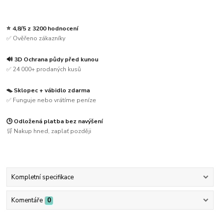
⭐ 4,8/5 z 3200 hodnocení
✅ Ověřeno zákazníky
🔊 3D Ochrana půdy před kunou
✅ 24 000+ prodaných kusů
🪤 Sklopec + vábidlo zdarma
✅ Funguje nebo vrátíme peníze
🕒 Odložená platba bez navýšení
🛒 Nakup hned, zaplať později
Kompletní specifikace
Komentáře
0