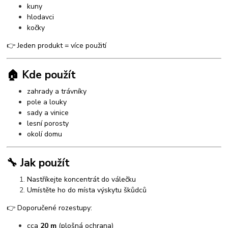
kuny
hlodavci
kočky
👉 Jeden produkt = více použití
🏠 Kde použít
zahrady a trávníky
pole a louky
sady a vinice
lesní porosty
okolí domu
🔧 Jak použít
Nastříkejte koncentrát do válečku
Umístěte ho do místa výskytu škůdců
👉 Doporučené rozestupy:
cca
20 m
(plošná ochrana)