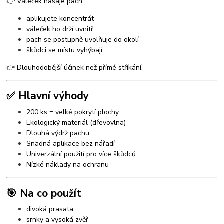
👉 Váleček nasaje pach:
aplikujete koncentrát
váleček ho drží uvnitř
pach se postupně uvolňuje do okolí
škůdci se místu vyhýbají
👉 Dlouhodobější účinek než přímé stříkání.
✅ Hlavní výhody
200 ks = velké pokrytí plochy
Ekologický materiál (dřevovlna)
Dlouhá výdrž pachu
Snadná aplikace bez nářadí
Univerzální použití pro více škůdců
Nízké náklady na ochranu
🎯 Na co použít
divoká prasata
srnky a vysoká zvěř