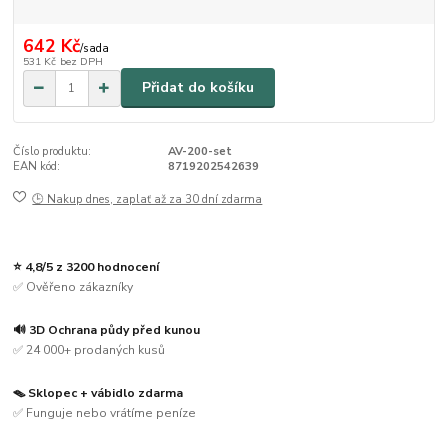
642 Kč
/
sada
531 Kč
bez DPH
Přidat do košíku
Číslo produktu:
AV-200-set
EAN kód:
8719202542639
🕒 Nakup dnes, zaplať až za 30 dní zdarma
⭐ 4,8/5 z 3200 hodnocení
✅ Ověřeno zákazníky
🔊 3D Ochrana půdy před kunou
✅ 24 000+ prodaných kusů
🪤 Sklopec + vábidlo zdarma
✅ Funguje nebo vrátíme peníze