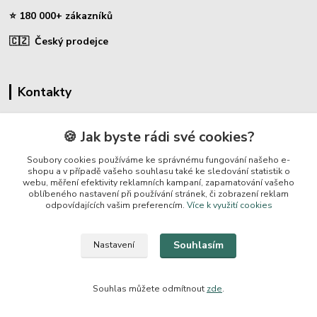
⭐ 180 000+ zákazníků
🇨🇿 Český prodejce
Kontakty
☎ Sklopce - specializovaný obchod
🍪 Jak byste rádi své cookies?
🛡️ Zákaznická podpora
Soubory cookies používáme ke správnému fungování našeho e-
📞 728 007 997
shopu a v případě vašeho souhlasu také ke sledování statistik o
webu, měření efektivity reklamních kampaní, zapamatování vašeho
⏰ Po-Pá | 7:00 - 13:30 |
oblíbeného nastavení při používání stránek, či zobrazení reklam
odpovídajících vašim preferencím.
Více k využití cookies
info@repulse.cz
Souhlasím
Nastavení
Souhlas můžete odmítnout
zde
.
REPULSE s.r.o. | www.sklopce.eu | 2015-2026 © Hradec Králové