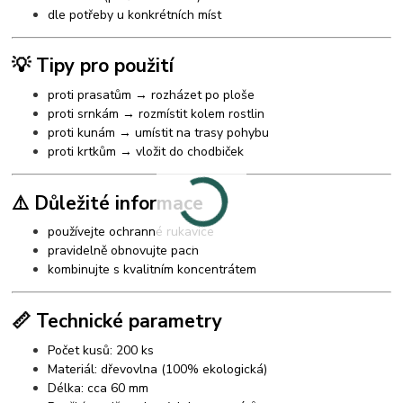
dle potřeby u konkrétních míst
💡 Tipy pro použití
proti prasatům → rozházet po ploše
proti srnkám → rozmístit kolem rostlin
proti kunám → umístit na trasy pohybu
proti krtkům → vložit do chodbiček
⚠️ Důležité informace
používejte ochranné rukavice
pravidelně obnovujte pach
kombinujte s kvalitním koncentrátem
📏 Technické parametry
Počet kusů: 200 ks
Materiál: dřevovlna (100% ekologická)
Délka: cca 60 mm