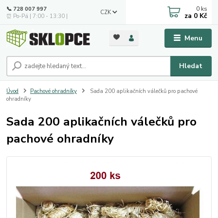
0
ks
📞 728 007 997
CZK
za
0 Kč
⏰ Po-Pá | 7:00 - 13:30 |
Menu
Hledat
Úvod
Pachové ohradníky
Sada 200 aplikačních válečků pro pachové
ohradníky
Sada 200 aplikačních válečků pro
pachové ohradníky