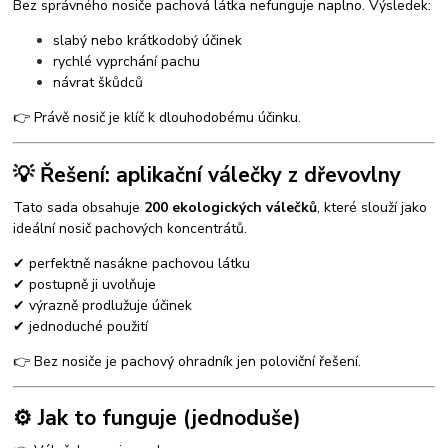
Bez správného nosiče pachová látka nefunguje naplno. Výsledek:
slabý nebo krátkodobý účinek
rychlé vyprchání pachu
návrat škůdců
👉 Právě nosič je klíč k dlouhodobému účinku.
💡 Řešení: aplikační válečky z dřevovlny
Tato sada obsahuje
200 ekologických válečků
, které slouží jako
ideální nosič pachových koncentrátů.
✔ perfektně nasákne pachovou látku
✔ postupně ji uvolňuje
✔ výrazně prodlužuje účinek
✔ jednoduché použití
👉 Bez nosiče je pachový ohradník jen poloviční řešení.
⚙️ Jak to funguje (jednoduše)