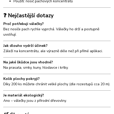
Použití: nosič pachových koncentrátů
❓ Nejčastější dotazy
Proč potřebuji válečky?
Bez nosiče pach rychle vyprchá. Válečky ho drží a postupně
uvolňují.
Jak dlouho vydrží účinek?
Záleží na koncentrátu, ale výrazně déle než při přímé aplikaci.
Na jaké škůdce jsou vhodné?
Na prasata, srnky, kuny, hlodavce i krtky.
Kolik plochy pokryji?
Díky 200 ks můžete chránit velké plochy (dle rozestupů cca 20 m).
Je materiál ekologický?
Ano – válečky jsou z přírodní dřevovlny.