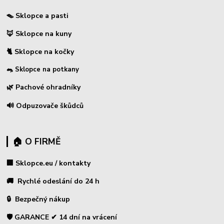
🪤 Sklopce a pasti
🦊 Sklopce na kuny
🐈 Sklopce na kočky
🐀 Sklopce na potkany
🌿 Pachové ohradníky
🔊 Odpuzovače škůdců
🏠 O FIRMĚ
🏢 Sklopce.eu / kontakty
🚚 Rychlé odeslání do 24 h
🔒 Bezpečný nákup
🛡️ GARANCE ✔ 14 dní na vrácení