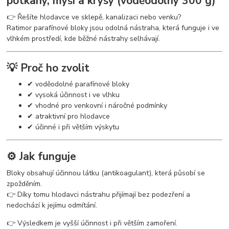
potkany, myši a krysy (voděodolný 300 g)
👉 Řešíte hlodavce ve sklepě, kanalizaci nebo venku?
Ratimor parafínové bloky jsou odolná nástraha, která funguje i ve
vlhkém prostředí, kde běžné nástrahy selhávají.
💡 Proč ho zvolit
✔ voděodolné parafínové bloky
✔ vysoká účinnost i ve vlhku
✔ vhodné pro venkovní i náročné podmínky
✔ atraktivní pro hlodavce
✔ účinné i při větším výskytu
⚙️ Jak funguje
Bloky obsahují účinnou látku (antikoagulant), která působí se
zpožděním.
👉 Díky tomu hlodavci nástrahu přijímají bez podezření a
nedochází k jejímu odmítání.
👉 Výsledkem je vyšší účinnost i při větším zamoření.