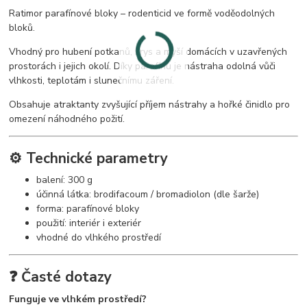
Ratimor parafínové bloky – rodenticid ve formě voděodolných
bloků.
Vhodný pro hubení potkanů, krys a myší domácích v uzavřených
prostorách i jejich okolí. Díky parafínu je nástraha odolná vůči
vlhkosti, teplotám i slunečnímu záření.
Obsahuje atraktanty zvyšující příjem nástrahy a hořké činidlo pro
omezení náhodného požití.
⚙️ Technické parametry
balení: 300 g
účinná látka: brodifacoum / bromadiolon (dle šarže)
forma: parafínové bloky
použití: interiér i exteriér
vhodné do vlhkého prostředí
❓ Časté dotazy
Funguje ve vlhkém prostředí?