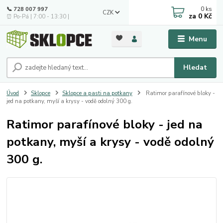
0
ks
📞 728 007 997
CZK
za
0 Kč
⏰ Po-Pá | 7:00 - 13:30 |
Menu
Hledat
Úvod
Sklopce
Sklopce a pasti na potkany
Ratimor parafínové bloky -
jed na potkany, myší a krysy - vodě odolný 300 g.
Ratimor parafínové bloky - jed na
potkany, myší a krysy - vodě odolný
300 g.