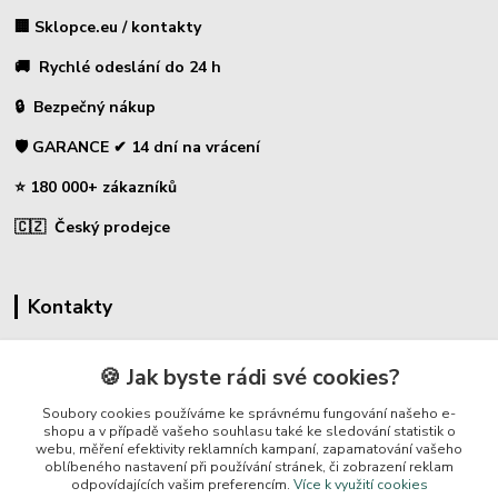
🏢 Sklopce.eu / kontakty
🚚 Rychlé odeslání do 24 h
🔒 Bezpečný nákup
🛡️ GARANCE ✔ 14 dní na vrácení
⭐ 180 000+ zákazníků
🇨🇿 Český prodejce
Kontakty
☎ Sklopce - specializovaný obchod
🍪 Jak byste rádi své cookies?
🛡️ Zákaznická podpora
Soubory cookies používáme ke správnému fungování našeho e-
📞 728 007 997
shopu a v případě vašeho souhlasu také ke sledování statistik o
webu, měření efektivity reklamních kampaní, zapamatování vašeho
⏰ Po-Pá | 7:00 - 13:30 |
oblíbeného nastavení při používání stránek, či zobrazení reklam
odpovídajících vašim preferencím.
Více k využití cookies
info@repulse.cz