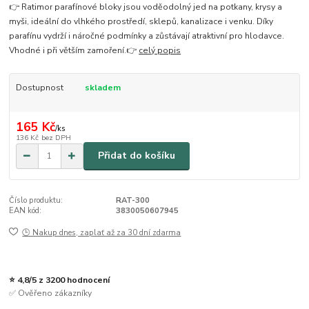
👉 Ratimor parafínové bloky jsou voděodolný jed na potkany, krysy a
myši, ideální do vlhkého prostředí, sklepů, kanalizace i venku. Díky
parafínu vydrží i náročné podmínky a zůstávají atraktivní pro hlodavce.
Vhodné i při větším zamoření.👉
celý popis
Dostupnost
skladem
165 Kč
/
ks
136 Kč
bez DPH
Přidat do košíku
Číslo produktu:
RAT-300
EAN kód:
3830050607945
🕒 Nakup dnes, zaplať až za 30 dní zdarma
⭐ 4,8/5 z 3200 hodnocení
✅ Ověřeno zákazníky