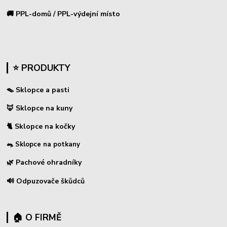
🚚 PPL-domů / PPL-výdejní místo
⭐ PRODUKTY
🪤 Sklopce a pasti
🦊 Sklopce na kuny
🐈 Sklopce na kočky
🐀 Sklopce na potkany
🌿 Pachové ohradníky
🔊 Odpuzovače škůdců
🏠 O FIRMĚ