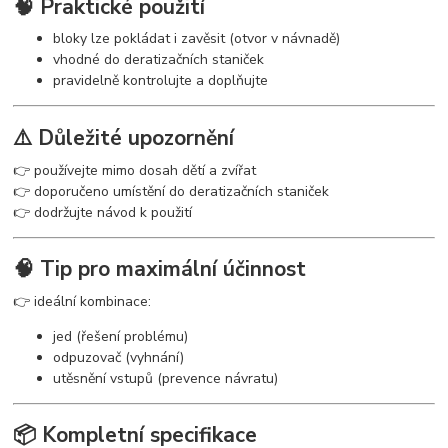
🧠 Praktické použití
bloky lze pokládat i zavěsit (otvor v návnadě)
vhodné do deratizačních staniček
pravidelně kontrolujte a doplňujte
⚠️ Důležité upozornění
👉 používejte mimo dosah dětí a zvířat
👉 doporučeno umístění do deratizačních staniček
👉 dodržujte návod k použití
🧠 Tip pro maximální účinnost
👉 ideální kombinace:
jed (řešení problému)
odpuzovač (vyhnání)
utěsnění vstupů (prevence návratu)
📦 Kompletní specifikace