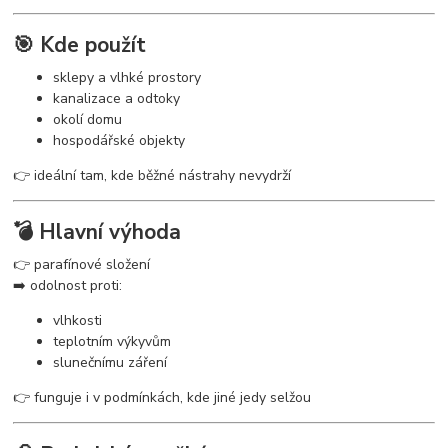
🎯 Kde použít
sklepy a vlhké prostory
kanalizace a odtoky
okolí domu
hospodářské objekty
👉 ideální tam, kde běžné nástrahy nevydrží
💣 Hlavní výhoda
👉 parafínové složení
➡️ odolnost proti:
vlhkosti
teplotním výkyvům
slunečnímu záření
👉 funguje i v podmínkách, kde jiné jedy selžou