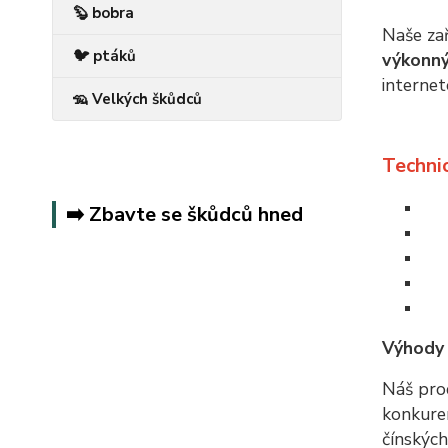
🦫 bobra
Naše za
🐦 ptáků
výkonný
internet
🦡 Velkých škůdců
Technic
➡️ Zbavte se škůdců hned
Výhody 
Náš pro
konkuren
čínských