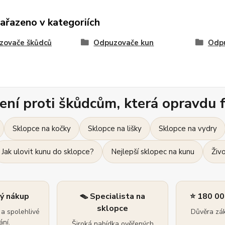
zařazeno v kategoriích
zovače škůdců
Odpuzovače kun
Odpu
ení proti škůdcům, která opravdu f
Sklopce na kočky
Sklopce na lišky
Sklopce na vydry
Jak ulovit kunu do sklopce?
Nejlepší sklopec na kunu
Živ
ný nákup
🪤 Specialista na
⭐ 180 00
sklopce
a spolehlivé
Důvěra zák
ní.
Široká nabídka ověřených