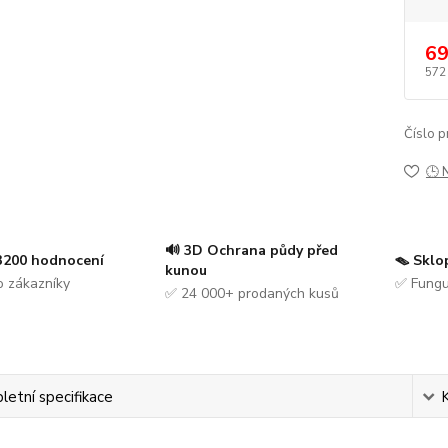
69
572
Číslo p
🕒 
🔊 3D Ochrana půdy před
 3200 hodnocení
🪤 Sklo
kunou
 zákazníky
✅ Fungu
✅ 24 000+ prodaných kusů
etní specifikace