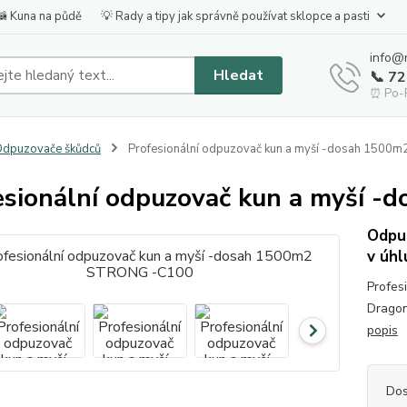
🦝 Kuna na půdě
💡 Rady a tipy jak správně používat sklopce a pasti
info@
Hledat
📞 7
⏰ Po-P
dpuzovače škůdců
Profesionální odpuzovač kun a myší -dosah 150
esionální odpuzovač kun a myší
Odpuz
v úh
Profes
Dragon
popis
Dos