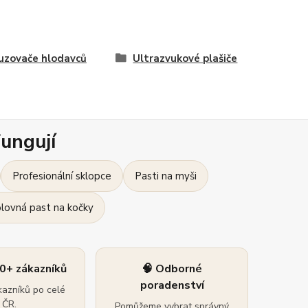
zovače hlodavců
Ultrazvukové plašiče
ungují
Profesionální sklopce
Pasti na myši
olovná past na kočky
0+ zákazníků
🧠 Odborné
poradenství
azníků po celé
ČR.
Pomůžeme vybrat správný