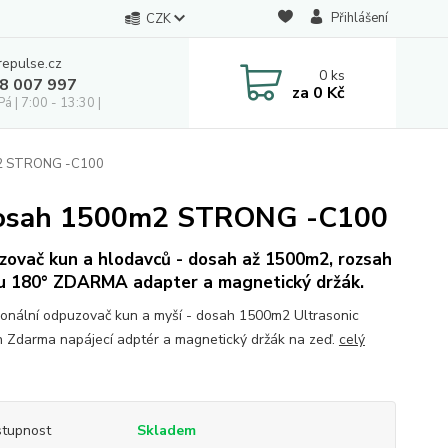
Přihlášení
CZK
repulse.cz
0
ks
28 007 997
za
0 Kč
á | 7:00 - 13:30 |
0m2 STRONG -C100
 -dosah 1500m2 STRONG -C100
ovač kun a hlodavců - dosah až 1500m2, rozsah
lu 180° ZDARMA adapter a magnetický držák.
ionální odpuzovač kun a myší - dosah 1500m2 Ultrasonic
 Zdarma napájecí adptér a magnetický držák na zeď.
celý
tupnost
Skladem