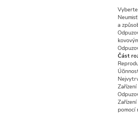
Vyberte 
Neumisťu
a způsob
Odpuzov
kovovým
Odpuzova
Část ro
Reprodu
Účinnos
Nejvytrv
Zařízení
Odpuzov
Zařízení
pomocí 