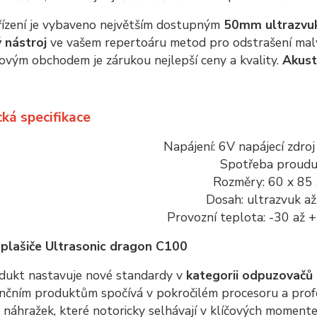
řízení je vybaveno největším dostupným
50mm ultrazvu
 nástroj
ve vašem repertoáru metod pro odstrašení malý
ovým obchodem je zárukou nejlepší ceny a kvality.
Akust
ká specifikace
Napájení: 6V napájecí zdro
Spotřeba proud
Rozměry: 60 x 85
Dosah: ultrazvuk 
Provozní teplota: -30 až 
plašiče Ultrasonic dragon C100
dukt nastavuje nové standardy v
kategorii odpuzovačů
čním produktům spočívá v pokročilém procesoru a profes
 náhražek, které notoricky selhávají v klíčových moment