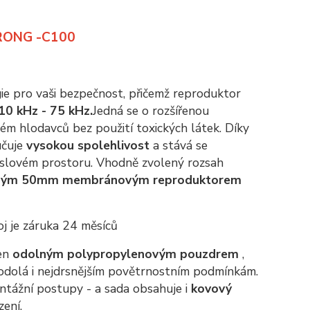
TRONG -C100
e pro vaši bezpečnost, přičemž reproduktor
10 kHz - 75 kHz.
Jedná se o rozšířenou
ém hlodavců bez použití toxických látek. Díky
učuje
vysokou spolehlivost
a stává se
slovém prostoru. Vhodně zvolený rozsah
ným 50mm membránovým reproduktorem
oj je záruka 24 měsíců
ven
odolným polypropylenovým pouzdrem
,
 odolá i nejdrsnějším povětrnostním podmínkám.
ntážní postupy - a sada obsahuje i
kovový
zení.