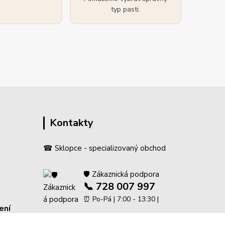
typ pasti.
Kontakty
☎ Sklopce - specializovaný obchod
🛡️ Zákaznická podpora
📞 728 007 997
⏰ Po-Pá | 7:00 - 13:30 |
ení
info@repulse.cz