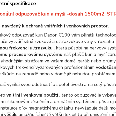
tní specifikace
ionální odpuzovač kun a myší -dosah 1500m2 S
e navržený k ochraně vnitřních i venkovních prostor.
ukový odpuzovač kun Dagon C100 vám přináší technologi
če vytváří silné zvukové a ultrazvukové vlny v rozsahu
ou frekvenci ultrazvuku
, která působí na nervový syst
ému procesorovému systému
náš plašič kun a myší zar
ryhodnějším strážcem ve vašem domě, garáži nebo průmy
ukových frekvencí vyzařovaných profesionálním
vodotěs
 že škůdci na zahradě nebo v domě již nebudou problémem.
č vyniká svou odolností a spolehlivostí a na celý přístr
 pro
vnitřní i venkovní použití
, tento odpuzovač je vyba
ým silikonovým těsněním a drenážním systémem, přístroj
nstalace díky magnetickému držáku, nevyžaduje další mo
í věšák
, umožňující ještě větší flexibilitu při umístění zaří