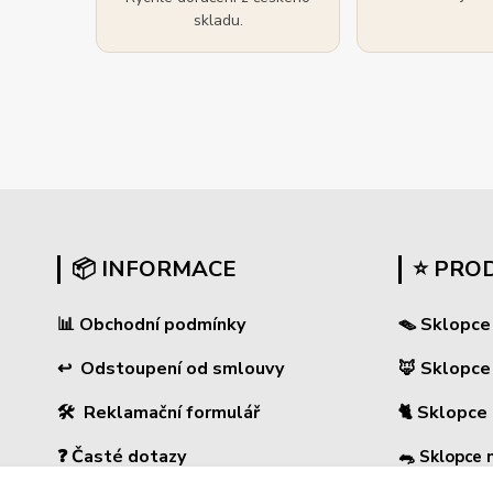
skladu.
📦 INFORMACE
⭐ PRO
📊
Obchodní podmínky
🪤 Sklopce
↩
Odstoupení od smlouvy
🦊 Sklopce
🛠 Reklamační formulář
🐈 Sklopce
❓ Časté dotazy
🐀 Sklopce 