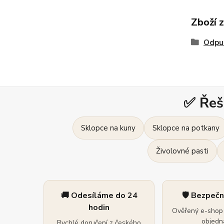
Zboží 
Odpu
✅ Řeš
Sklopce na kuny
Sklopce na potkany
Živolovné pasti
🚚 Odesíláme do 24
🛡️ Bezpeč
hodin
Ověřený e-shop 
objedná
Rychlé doručení z českého