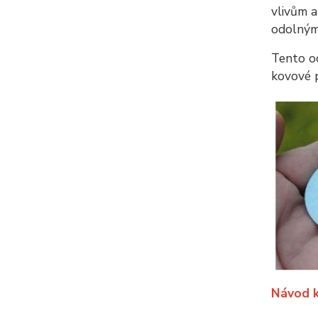
vlivům a
odolným
Tento o
kovové 
Návod k