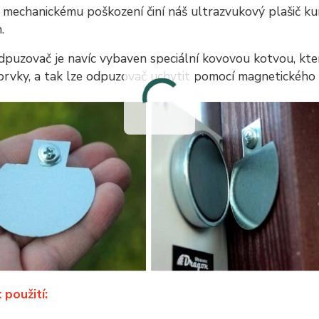
 mechanickému poškození činí náš ultrazvukový plašič ku
.
dpuzovač je navíc vybaven speciální kovovou kotvou, kte
prvky, a tak lze odpuzovač uchytit pomocí magnetického 
 použití: