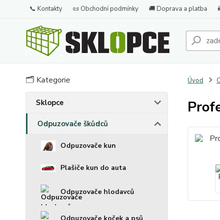
📞 Kontakty
📜 Obchodní podmínky
🚚 Doprava a platba
🗂️ Kategorie
Úvod
O
Sklopce
Prof
Odpuzovače škůdců
Odpuzovače kun
Plašiče kun do auta
Odpuzovače hlodavců
Odpuzovače koček a psů