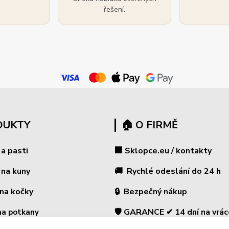
řešení.
DUKTY
🏠 O FIRMĚ
 a pasti
🏢 Sklopce.eu / kontakty
 na kuny
🚚 Rychlé odeslání do 24 h
 na kočky
🔒 Bezpečný nákup
🛡️ GARANCE ✔ 14 dní na vrác
na potkany