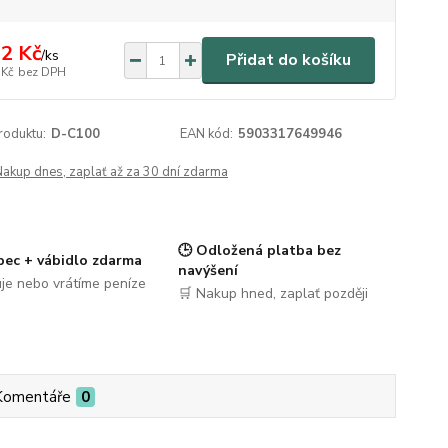
2 Kč
/
ks
Přidat do košíku
 Kč
bez DPH
roduktu:
D-C100
EAN kód:
5903317649946
Nakup dnes, zaplať až za 30 dní zdarma
🕒 Odložená platba bez
pec + vábidlo zdarma
navýšení
je nebo vrátíme peníze
🛒 Nakup hned, zaplať později
Komentáře
0