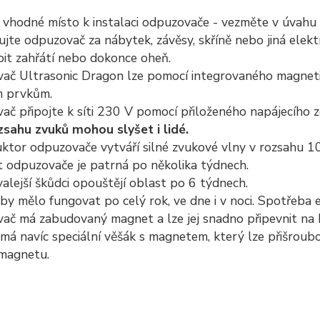
vhodné místo k instalaci odpuzovače - vezměte v úvahu 
jte odpuzovač za nábytek, závěsy, skříně nebo jiná elekt
it zahřátí nebo dokonce oheň.
ač Ultrasonic Dragon lze pomocí integrovaného magnetic
 prvkům.
č připojte k síti 230 V pomocí přiloženého napájecího zd
zsahu zvuků mohou slyšet i lidé.
ktor odpuzovače vytváří silné zvukové vlny v rozsahu 1
t odpuzovače je patrná po několika týdnech.
alejší škůdci opouštějí oblast po 6 týdnech.
 by mělo fungovat po celý rok, ve dne i v noci. Spotřeba e
ač má zabudovaný magnet a lze jej snadno připevnit na 
 má navíc speciální věšák s magnetem, který lze přišrou
magnetu.