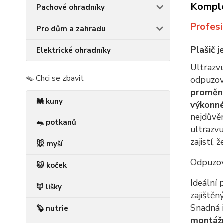
Komple
Pachové ohradníky
Profes
Pro dům a zahradu
Plašič j
Elektrické ohradníky
Ultrazv
🪤 Chci se zbavit
odpuzova
proměnn
🦝 kuny
výkonn
nejdůvě
🐀 potkanů
ultrazv
zajistí,
🐭 myší
Odpuzova
🐱 koček
Ideální
🦊 lišky
zajištěn
Snadná i
🦫 nutrie
montážn