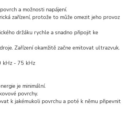
povrch a možnosti napájení.
rická zařízení, protože to může omezit jeho provoz
kého držáku rychle a snadno připojit ke
roje. Zařízení okamžitě začne emitovat ultrazvuk.
0 kHz - 75 kHz
nergie je minimální.
kovové povrchy.
bovat k jakémukoli povrchu a poté k němu připevnit