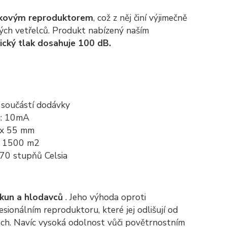
kovým reproduktorem
, což z něj činí výjimečně
ch vetřelců. Produkt nabízený naším
ický tlak dosahuje 100 dB.
j součástí dodávky
u: 10mA
 x 55 mm
až 1500 m2
+70 stupňů Celsia
 kun a hlodavců
. Jeho výhoda oproti
ionálním reproduktoru, které jej odlišují od
ech. Navíc vysoká odolnost vůči povětrnostním