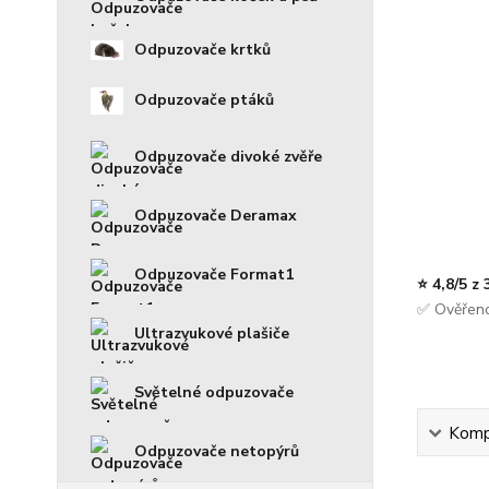
Odpuzovače krtků
Odpuzovače ptáků
Odpuzovače divoké zvěře
Odpuzovače Deramax
Odpuzovače Format1
⭐ 4,8/5 z
✅ Ověřeno
Ultrazvukové plašiče
Světelné odpuzovače
Kompl
Odpuzovače netopýrů