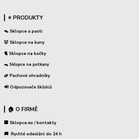
⭐ PRODUKTY
🪤 Sklopce a pasti
🦊 Sklopce na kuny
🐈 Sklopce na kočky
🐀 Sklopce na potkany
🌿 Pachové ohradníky
🔊 Odpuzovače škůdců
🏠 O FIRMĚ
🏢 Sklopce.eu / kontakty
🚚 Rychlé odeslání do 24 h