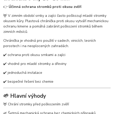
👉
Účinná ochrana stromků proti okusu zvěří
🦌 V zimním období srnky a zajíci často poškozují mladé stromky
okusem kůry. Plastová chránička proti okusu vytváří mechanickou
ochranu kmene a pomáhá zabránit poškození stromků během
zimních měsíců.
Chránička je vhodná pro použití v sadech, vinicích, lesních
porostech i na neoplocených zahradách.
✔️ ochrana proti okusu srnkami a zajíci
✔️ vhodné pro mladé stromky a dřeviny
✔️ jednoduchá instalace
✔️ bezpečné řešení bez chemie
🌱 Hlavní výhody
🦌 Chrání stromky před poškozením zvěří
🌿 Šetrná mechanická ochrana bez chemických přípravků