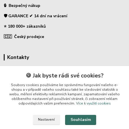
🔒 Bezpečný nákup
🛡️ GARANCE ✔ 14 dní na vrácení
⭐ 180 000+ zákazníků
🇨🇿 Český prodejce
Kontakty
☎ Sklopce - specializovaný obchod
🍪 Jak byste rádi své cookies?
🛡️ Zákaznická podpora
Soubory cookies používáme ke správnému fungování našeho e-
📞 728 007 997
shopu a v případě vašeho souhlasu také ke sledování statistik o
webu, měření efektivity reklamních kampaní, zapamatování vašeho
⏰ Po-Pá | 7:00 - 13:30 |
oblíbeného nastavení při používání stránek, či zobrazení reklam
odpovídajících vašim preferencím.
Více k využití cookies
info@repulse.cz
Souhlasím
Nastavení