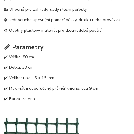
🏡 Vhodné pro zahrady, sady i lesní porosty
🛠️ Jednoduché upevnění pomocí pásky, drátku nebo provázku
♻️ Odolný plastový materiál pro dlouhodobé použití
📏 Parametry
✔️ Výška: 80 cm
✔️ Délka: 33 cm
✔️ Velikost ok: 15 × 15 mm
✔️ Maximální doporučený průměr kmene: cca 9 cm
✔️ Barva: zelená