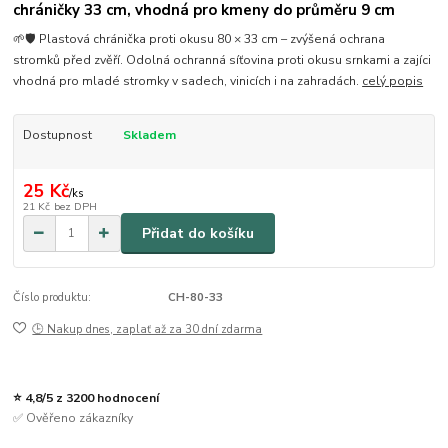
chráničky 33 cm, vhodná pro kmeny do průměru 9 cm
🌱🛡️ Plastová chránička proti okusu 80 × 33 cm – zvýšená ochrana
stromků před zvěří. Odolná ochranná síťovina proti okusu srnkami a zajíci
vhodná pro mladé stromky v sadech, vinicích i na zahradách.
celý popis
Dostupnost
Skladem
25 Kč
/
ks
21 Kč
bez DPH
Přidat do košíku
Číslo produktu:
CH-80-33
🕒 Nakup dnes, zaplať až za 30 dní zdarma
⭐ 4,8/5 z 3200 hodnocení
✅ Ověřeno zákazníky