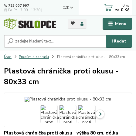
0
ks
📞 728 007 997
CZK
za
0 Kč
⏰ Po-Pá | 7:00 - 13:30 |
Menu
Hledat
Úvod
Pro dům a zahradu
Plastová chránička proti okusu - 80x33 cm
Plastová chránička proti okusu -
80x33 cm
Plastová chránička proti okusu - výška 80 cm, délka