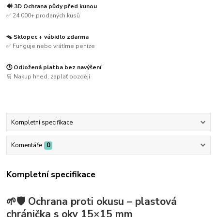
🔊 3D Ochrana půdy před kunou
✅ 24 000+ prodaných kusů
🪤 Sklopec + vábidlo zdarma
✅ Funguje nebo vrátíme peníze
🕒 Odložená platba bez navýšení
🛒 Nakup hned, zaplať později
Kompletní specifikace
Komentáře
0
Kompletní specifikace
🌱🛡️
Ochrana proti okusu – plastová
chránička s oky 15×15 mm