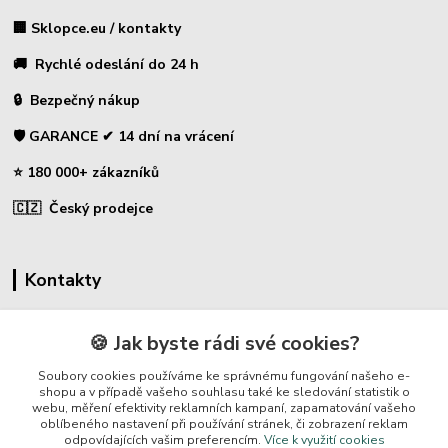
🏢 Sklopce.eu / kontakty
🚚 Rychlé odeslání do 24 h
🔒 Bezpečný nákup
🛡️ GARANCE ✔ 14 dní na vrácení
⭐ 180 000+ zákazníků
🇨🇿 Český prodejce
Kontakty
☎ Sklopce - specializovaný obchod
🍪 Jak byste rádi své cookies?
🛡️ Zákaznická podpora
Soubory cookies používáme ke správnému fungování našeho e-
📞 728 007 997
shopu a v případě vašeho souhlasu také ke sledování statistik o
webu, měření efektivity reklamních kampaní, zapamatování vašeho
⏰ Po-Pá | 7:00 - 13:30 |
oblíbeného nastavení při používání stránek, či zobrazení reklam
odpovídajících vašim preferencím.
Více k využití cookies