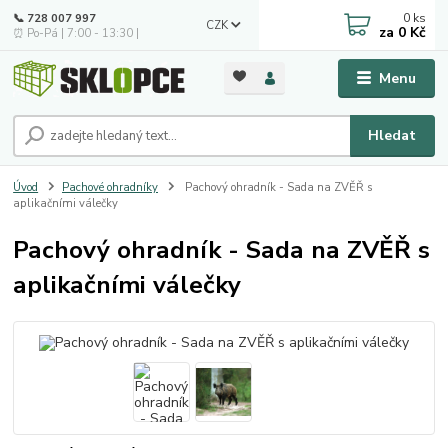
0
ks
📞 728 007 997
CZK
za
0 Kč
⏰ Po-Pá | 7:00 - 13:30 |
Menu
Hledat
Úvod
Pachové ohradníky
Pachový ohradník - Sada na ZVĚŘ s
aplikačními válečky
Pachový ohradník - Sada na ZVĚŘ s
aplikačními válečky