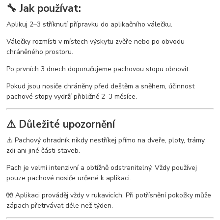
🔧 Jak používat:
Aplikuj 2–3 stříknutí přípravku do aplikačního válečku.
Válečky rozmísti v místech výskytu zvěře nebo po obvodu
chráněného prostoru.
Po prvních 3 dnech doporučujeme pachovou stopu obnovit.
Pokud jsou nosiče chráněny před deštěm a sněhem, účinnost
pachové stopy vydrží přibližně 2–3 měsíce.
⚠️ Důležité upozornění
⚠️ Pachový ohradník nikdy nestříkej přímo na dveře, ploty, trámy,
zdi ani jiné části staveb.
Pach je velmi intenzivní a obtížně odstranitelný. Vždy používej
pouze pachové nosiče určené k aplikaci.
🧤 Aplikaci prováděj vždy v rukavicích. Při potřísnění pokožky může
zápach přetrvávat déle než týden.