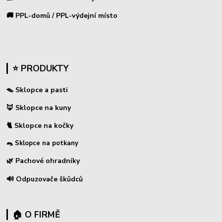
🚚 PPL-domů / PPL-výdejní místo
⭐ PRODUKTY
🪤 Sklopce a pasti
🦊 Sklopce na kuny
🐈 Sklopce na kočky
🐀 Sklopce na potkany
🌿 Pachové ohradníky
🔊 Odpuzovače škůdců
🏠 O FIRMĚ