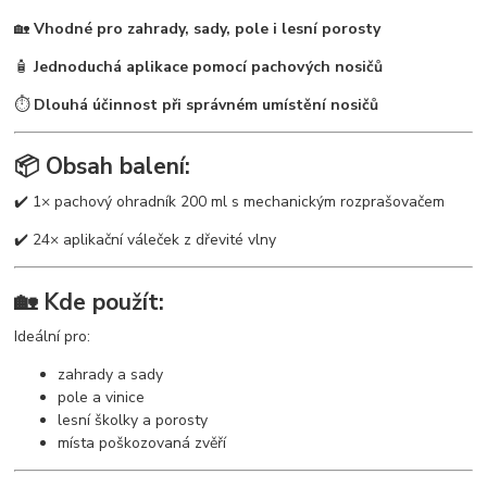
🏡
Vhodné pro zahrady, sady, pole i lesní porosty
🧴
Jednoduchá aplikace pomocí pachových nosičů
⏱️
Dlouhá účinnost při správném umístění nosičů
📦 Obsah balení:
✔️ 1× pachový ohradník 200 ml s mechanickým rozprašovačem
✔️ 24× aplikační váleček z dřevité vlny
🏡 Kde použít:
Ideální pro:
zahrady a sady
pole a vinice
lesní školky a porosty
místa poškozovaná zvěří