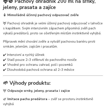
🦌🚫
Pachový ohradník 200 ml na srnky,
jeleny, prasata a zajíce
🧴
Mimořádně účinný pachový odpuzovač zvěře
🦌 Pachový ohradník je velmi účinný pachový odpuzovač v lahvičce
s kapátkem. Svým intenzivním zápachem připomíná zvěři pach
výkalů predátorů, proto se ošetřeným místům instinktivně vyhýbá.
Přípravek mění chování zvěře a vytváří pachovou bariéru proti
srnkám, jelenům, zajícům i prasatům.
✔️ Intenzivní a rychlý účinek
✔️ Stačí pouze 2–3 stříknutí do pachového nosiče
✔️ Vhodné pro ochranu zahrad, polí i pozemků
✔️ Dlouhodobá pachová ochrana až 2–3 měsíce
🌱 Výhody produktu:
🦌
Odpuzuje srnky, jeleny, prasata i zajíce
🌿
Imitace pachu predátora
– zvěř se prostoru instinktivně
vyhýbá