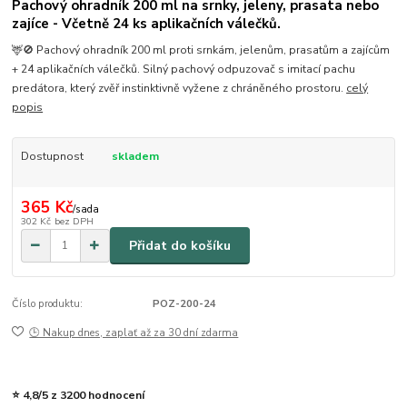
Pachový ohradník 200 ml na srnky, jeleny, prasata nebo
zajíce - Včetně 24 ks aplikačních válečků.
🦌🚫 Pachový ohradník 200 ml proti srnkám, jelenům, prasatům a zajícům
+ 24 aplikačních válečků. Silný pachový odpuzovač s imitací pachu
predátora, který zvěř instinktivně vyžene z chráněného prostoru.
celý
popis
Dostupnost
skladem
365 Kč
/
sada
302 Kč
bez DPH
Přidat do košíku
Číslo produktu:
POZ-200-24
🕒 Nakup dnes, zaplať až za 30 dní zdarma
⭐ 4,8/5 z 3200 hodnocení