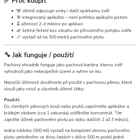
✅ Proč koupit
🦌 účinně odpuzuje srnky i další spárkatou zvěř
🎯 integrovaný aplikátor – není potřeba aplikační pistole
⏳ účinnost 2–3 měsíce po aplikaci
🌿 šetrné řešení bez zásahu do přirozeného pohybu zvěře
📏 vystačí až na 500 metrů pachového plotu
🔧 Jak funguje / použití
Pachový ohradník funguje jako pachová bariéra, kterou zvěř
vyhodnotí jako nebezpečné území a vyhne se mu.
Nejvyšší účinnosti dosáhnete při použití s pachovou pěnou, která
slouží jako nosič a zásobník účinné látky.
Použití:
Do ztvrdlých pěnových koulí nebo pruhů zapíchněte aplikátor a
krátkým stiskem (cca 1 sekunda) vstříkněte koncentrát. Tím
zajistíte účinek pachového plotu po dobu dalších 2 až 3 měsíců.
Jedna nádoba (500 ml) vystačí na kompletní obnovu pachového
plotu umístěného ve dvou řadách v délce 500 m podél jedné