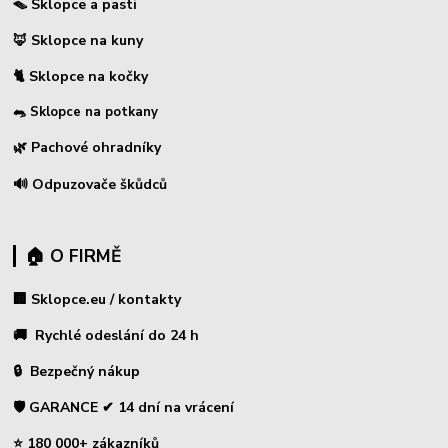
🪤 Sklopce a pasti
🦊 Sklopce na kuny
🐈 Sklopce na kočky
🐀 Sklopce na potkany
🌿 Pachové ohradníky
🔊 Odpuzovače škůdců
🏠 O FIRMĚ
🏢 Sklopce.eu / kontakty
🚚 Rychlé odeslání do 24 h
🔒 Bezpečný nákup
🛡️ GARANCE ✔ 14 dní na vrácení
⭐ 180 000+ zákazníků