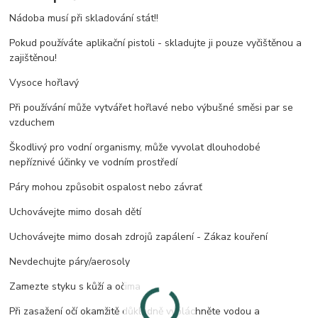
Nádoba musí při skladování stát!!
Pokud používáte aplikační pistoli - skladujte ji pouze vyčištěnou a
zajištěnou!
Vysoce hořlavý
Při používání může vytvářet hořlavé nebo výbušné směsi par se
vzduchem
Škodlivý pro vodní organismy, může vyvolat dlouhodobé
nepříznivé účinky ve vodním prostředí
Páry mohou způsobit ospalost nebo závrať
Uchovávejte mimo dosah dětí
Uchovávejte mimo dosah zdrojů zapálení - Zákaz kouření
Nevdechujte páry/aerosoly
Zamezte styku s kůží a očima
Při zasažení očí okamžitě důkladně vypláchněte vodou a