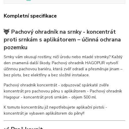
Kompletní specifikace
🦌 Pachový ohradník na srnky - koncentrát
proti srnkám s aplikátorem – účinná ochrana
pozemku
Srnky vám okusují rostliny, ničí úrodu nebo mladé stromky? Každý
den znamená další škody. Pachový ohradník HAGOPUR vytvoří
účinnou pachovou bariéru, která zvěř odradí a přesměruje jinam –
bez plotu, bez elektřiny a bez složité instalace.
Pachový ohradník koncentrát - odpuzovač spárkaté zvěře
koncentrát pro pachovou pěnu s aplikátorem - Pachový ohradník
Hagopur - koncentrát proti srnkám - objem 500 ml.
K tomuto koncentrátu již nepotřebujete aplikační pistoli -
koncentrát je vybaven aplikátorem do pěny!!