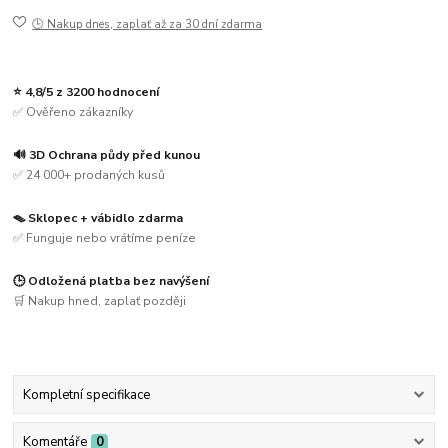
🕒 Nakup dnes, zaplať až za 30 dní zdarma
⭐ 4,8/5 z 3200 hodnocení
✅ Ověřeno zákazníky
🔊 3D Ochrana půdy před kunou
✅ 24 000+ prodaných kusů
🪤 Sklopec + vábidlo zdarma
✅ Funguje nebo vrátíme peníze
🕒 Odložená platba bez navýšení
🛒 Nakup hned, zaplať později
Kompletní specifikace
Komentáře
0