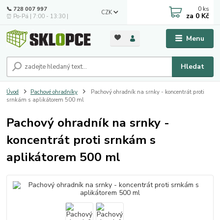
0
ks
📞 728 007 997
CZK
za
0 Kč
⏰ Po-Pá | 7:00 - 13:30 |
Menu
Hledat
Úvod
Pachové ohradníky
Pachový ohradník na srnky - koncentrát proti
srnkám s aplikátorem 500 ml
Pachový ohradník na srnky -
koncentrát proti srnkám s
aplikátorem 500 ml