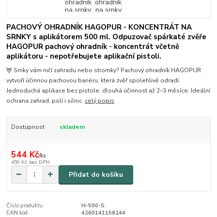
PACHOVÝ OHRADNÍK HAGOPUR - KONCENTRÁT NA
SRNKY s aplikátorem 500 ml. Odpuzovač spárkaté zvěře
HAGOPUR pachový ohradník - koncentrát včetně
aplikátoru - nepotřebujete aplikační pistoli.
🦌 Srnky vám ničí zahradu nebo stromky? Pachový ohradník HAGOPUR
vytvoří účinnou pachovou bariéru, která zvěř spolehlivě odradí.
Jednoduchá aplikace bez pistole, dlouhá účinnost až 2–3 měsíce. Ideální
ochrana zahrad, polí i silnic.
celý popis
Dostupnost
skladem
544 Kč
/
ks
450 Kč
bez DPH
Přidat do košíku
Číslo produktu:
H-500-S
EAN kód:
4260141158244