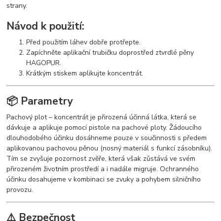
strany.
Návod k použití:
Před použitím láhev dobře protřepte.
Zapíchněte aplikační trubičku doprostřed ztvrdlé pěny
HAGOPUR.
Krátkým stiskem aplikujte koncentrát.
📦 Parametry
Pachový plot – koncentrát je přirozená účinná látka, která se
dávkuje a aplikuje pomocí pistole na pachové ploty. Žádoucího
dlouhodobého účinku dosáhneme pouze v součinnosti s předem
aplikovanou pachovou pěnou (nosný materiál s funkcí zásobníku).
Tím se zvyšuje pozornost zvěře, která však zůstává ve svém
přirozeném životním prostředí a i nadále migruje. Ochranného
účinku dosahujeme v kombinaci se zvuky a pohybem silničního
provozu.
⚠️ Bezpečnost