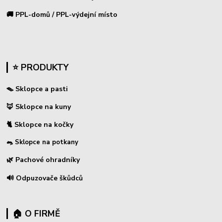
🚚 PPL-domů / PPL-výdejní místo
⭐ PRODUKTY
🪤 Sklopce a pasti
🦊 Sklopce na kuny
🐈 Sklopce na kočky
🐀 Sklopce na potkany
🌿 Pachové ohradníky
🔊 Odpuzovače škůdců
🏠 O FIRMĚ