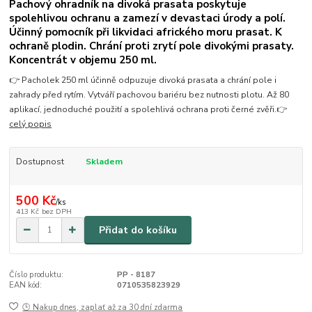
Pachový ohradník na divoká prasata poskytuje
spolehlivou ochranu a zamezí v devastaci úrody a polí.
Účinný pomocník při likvidaci afrického moru prasat. K
ochraně plodin. Chrání proti zrytí pole divokými prasaty.
Koncentrát v objemu 250 ml.
👉 Pacholek 250 ml účinně odpuzuje divoká prasata a chrání pole i
zahrady před rytím. Vytváří pachovou bariéru bez nutnosti plotu. Až 80
aplikací, jednoduché použití a spolehlivá ochrana proti černé zvěři.👉
celý popis
Dostupnost
Skladem
500 Kč
/
ks
413 Kč
bez DPH
Přidat do košíku
Číslo produktu:
PP - 8187
EAN kód:
0710535823929
🕒 Nakup dnes, zaplať až za 30 dní zdarma