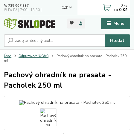
0
ks
📞 728 007 997
CZK
za
0 Kč
⏰ Po-Pá | 7:00 - 13:30 |
Menu
Hledat
Úvod
Odpuzovače škůdců
Pachový ohradník na prasata - Pacholek 250
ml
Pachový ohradník na prasata -
Pacholek 250 ml