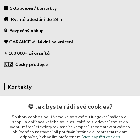
🏢 Sklopce.eu / kontakty
🚚 Rychlé odeslání do 24 h
🔒 Bezpečný nákup
🛡️ GARANCE ✔ 14 dní na vrácení
⭐ 180 000+ zákazníků
🇨🇿 Český prodejce
Kontakty
☎ Sklopce - specializovaný obchod
🍪 Jak byste rádi své cookies?
🛡️ Zákaznická podpora
Soubory cookies používáme ke správnému fungování našeho e-
📞 728 007 997
shopu a v případě vašeho souhlasu také ke sledování statistik o
webu, měření efektivity reklamních kampaní, zapamatování vašeho
⏰ Po-Pá | 7:00 - 13:30 |
oblíbeného nastavení při používání stránek, či zobrazení reklam
odpovídajících vašim preferencím.
Více k využití cookies