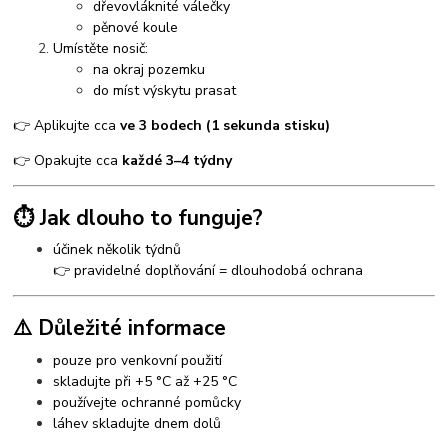
dřevovláknité válečky
pěnové koule
Umístěte nosič:
na okraj pozemku
do míst výskytu prasat
👉 Aplikujte cca
ve 3 bodech (1 sekunda stisku)
👉 Opakujte cca
každé 3–4 týdny
⏱️ Jak dlouho to funguje?
účinek několik týdnů
👉 pravidelné doplňování = dlouhodobá ochrana
⚠️ Důležité informace
pouze pro venkovní použití
skladujte při +5 °C až +25 °C
používejte ochranné pomůcky
láhev skladujte dnem dolů