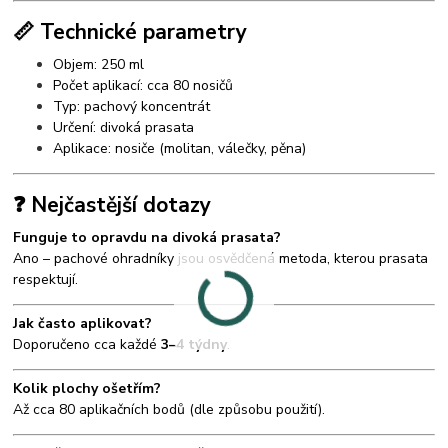
📏 Technické parametry
Objem: 250 ml
Počet aplikací: cca 80 nosičů
Typ: pachový koncentrát
Určení: divoká prasata
Aplikace: nosiče (molitan, válečky, pěna)
❓ Nejčastější dotazy
Funguje to opravdu na divoká prasata?
Ano – pachové ohradníky jsou osvědčená metoda, kterou prasata
respektují.
Jak často aplikovat?
Doporučeno cca každé
3–4 týdny
.
Kolik plochy ošetřím?
Až cca 80 aplikačních bodů (dle způsobu použití).