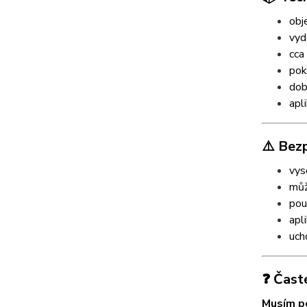
obj
vyd
cca
pok
dob
apl
⚠️ Bez
vys
můž
pou
apl
uch
❓ Čast
Musím po