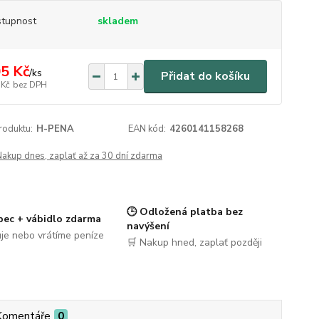
tupnost
skladem
5 Kč
/
ks
Přidat do košíku
 Kč
bez DPH
roduktu:
H-PENA
EAN kód:
4260141158268
Nakup dnes, zaplať až za 30 dní zdarma
🕒 Odložená platba bez
pec + vábidlo zdarma
navýšení
je nebo vrátíme peníze
🛒 Nakup hned, zaplať později
Komentáře
0