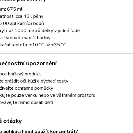
em: 675 ml
atnost: cca 45 l pěny
 200 aplikačních bodů
rytí: až 1000 metrů délky v jedné řadě
a tvrdnutí: max. 2 hodiny
ikační teplota: +10 °C až +35 °C
pečnostní upozornění
oce hořlavý produkt
e dráždit oči, kůži a dýchací cesty
žívejte ochranné pomůcky
ikujte pouze venku nebo ve větraném prostoru
ovávejte mimo dosah dětí
é otázky
 aplikaci hned použít koncentrát?