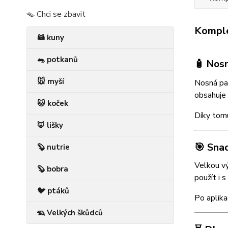
🪤 Chci se zbavit
Komple
🦝 kuny
🐀 potkanů
🧴 Nos
🐭 myší
Nosná pac
obsahuje
🐱 koček
Díky tomu
🦊 lišky
🎯 Sna
🦫 nutrie
Velkou v
🦫 bobra
použít i s
🐦 ptáků
Po aplika
🦡 Velkých škůdců