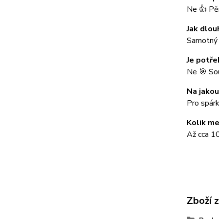
Ne 👍 Pěn
Jak dlou
Samotný n
Je potře
Ne 🎯 Sou
Na jakou
Pro spárk
Kolik me
Až cca 10
Zboží 