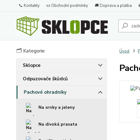
📞 Kontakty
📜 Obchodní podmínky
🚚 Doprava a platba
🗂️ Kategorie
Úvod
P
Sklopce
Pach
Odpuzovače škůdců
Pachové ohradníky
Na srnky a jeleny
Na divoká prasata