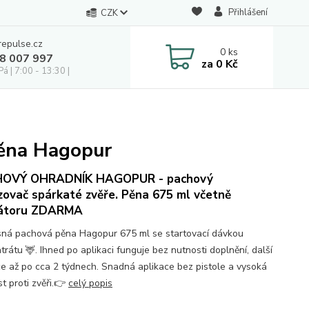
Přihlášení
CZK
repulse.cz
0
ks
28 007 997
za
0 Kč
á | 7:00 - 13:30 |
pěna Hagopur
OVÝ OHRADNÍK HAGOPUR - pachový
ovač spárkaté zvěře. Pěna 675 ml včetně
kátoru ZDARMA
ná pachová pěna Hagopur 675 ml se startovací dávkou
rátu 🦌. Ihned po aplikaci funguje bez nutnosti doplnění, další
ce až po cca 2 týdnech. Snadná aplikace bez pistole a vysoká
t proti zvěři.👉
celý popis