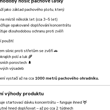
hodobý nosič pachové látky
ží jako základ pachového plotu, který:
í na místě několik let (cca 3–5 let)
žňuje opakované doplňování koncentrátu
išťuje dlouhodobou ochranu proti zvěři
 použití:
em silnic proti střetům se zvěří 🚗
krajích polí a luk 🌾
esních porostech 🌲
ových výsadeb
ení vystačí až na cca
1000 metrů pachového ohradníku.
ní výhody produktu
je startovací dávku koncentrátu – funguje ihned 🦌
utné hned doplňovat – až po cca 2 týdnech