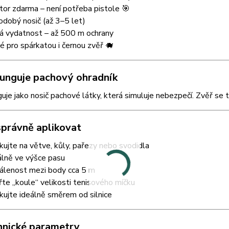
tor zdarma – není potřeba pistole 🎯
dobý nosič (až 3–5 let)
á vydatnost – až 500 m ochrany
 pro spárkatou i černou zvěř 🐗
 funguje pachový ohradník
uje jako nosič pachové látky, která simuluje nebezpečí. Zvěř s
 správně aplikovat
ikujte na větve, kůly, pařezy nebo svodidla
álně ve výšce pasu
álenost mezi body cca 5 m
řte „koule“ velikosti tenisového míčku
ikujte ideálně směrem od silnice
hnické parametry