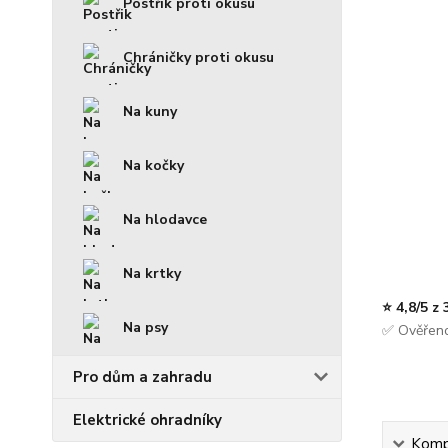
Postřik proti okusu
Chráničky proti okusu
Na kuny
Na kočky
Na hlodavce
Na krtky
⭐ 4,8/5 z
Na psy
✅ Ověřeno
Pro dům a zahradu
Elektrické ohradníky
Kompl