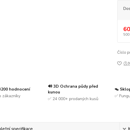
Dos
60
500
Číslo p
🕒 
🔊 3D Ochrana půdy před
 3200 hodnocení
🪤 Sklo
kunou
 zákazníky
✅ Fungu
✅ 24 000+ prodaných kusů
etní specifikace