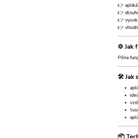
👉 apliká
👉 dlouho
👉 vysok
👉 vhodné
⚙️ Jak
Pěna fung
🛠️ Jak
apl
ide
vzd
tvo
apl
📦 Tec