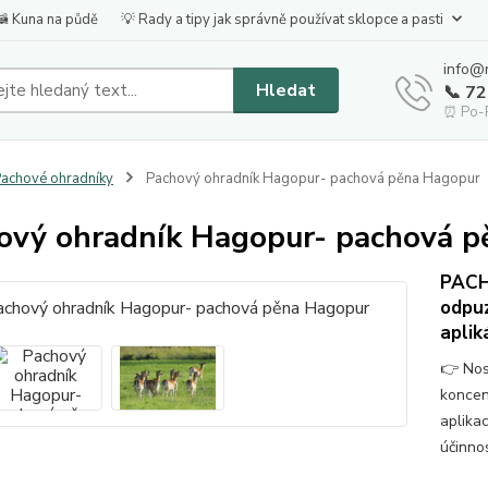
🦝 Kuna na půdě
💡 Rady a tipy jak správně používat sklopce a pasti
info@
Hledat
📞 7
⏰ Po-P
achové ohradníky
Pachový ohradník Hagopur- pachová pěna Hagopur
ový ohradník Hagopur- pachová 
PACH
odpuz
apli
👉 Nos
koncent
aplika
účinnos