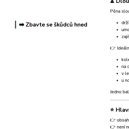
⏳ Dlou
Pěna slou
drž
➡️ Zbavte se škůdců hned
umo
zaj
👉 Ideální
kol
na o
v l
u n
Jedno bal
⭐ Hlav
👉 obsahu
👉 není n