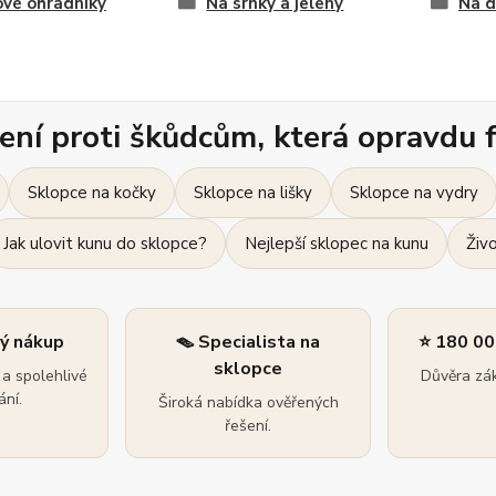
vé ohradníky
Na srnky a jeleny
Na d
ení proti škůdcům, která opravdu f
Sklopce na kočky
Sklopce na lišky
Sklopce na vydry
Jak ulovit kunu do sklopce?
Nejlepší sklopec na kunu
Živ
ný nákup
🪤 Specialista na
⭐ 180 00
sklopce
a spolehlivé
Důvěra zák
ní.
Široká nabídka ověřených
řešení.