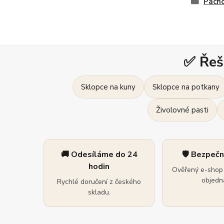
Pacho
✅ Řeš
Sklopce na kuny
Sklopce na potkany
Živolovné pasti
🚚 Odesíláme do 24
🛡️ Bezpeč
hodin
Ověřený e-shop 
objedná
Rychlé doručení z českého
skladu.