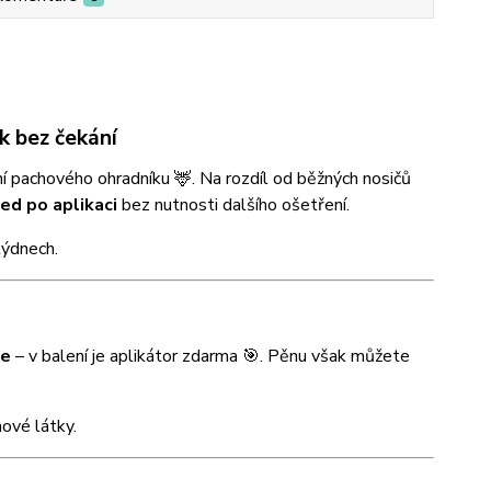
k bez čekání
 pachového ohradníku 🦌. Na rozdíl od běžných nosičů
ned po aplikaci
bez nutnosti dalšího ošetření.
týdnech.
le
– v balení je aplikátor zdarma 🎯. Pěnu však můžete
ové látky.