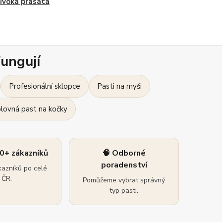
ivoká prasata
ungují
Profesionální sklopce
Pasti na myši
olovná past na kočky
0+ zákazníků
🧠 Odborné
poradenství
azníků po celé
ČR.
Pomůžeme vybrat správný
typ pasti.