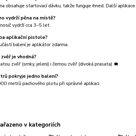
a obsahuje startovací dávku, takže funguje ihned. Další aplikace
ho vydrží pěna na místě?
osič vydrží cca 3–5 let.
ba aplikační pistole?
částí balení je aplikátor zdarma.
 zvěř je vhodná?
atou zvěř (srnky, jeleni) i černou zvěř (divoká prasata) 🐗.
trů pokryje jedno balení?
00 metrů pachového plotu při správné aplikaci.
zařazeno v kategoriích