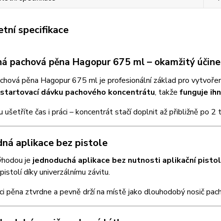
tní specifikace
ná pachová pěna Hagopur 675 ml – okamžitý účine
hová pěna Hagopur 675 ml je profesionální základ pro vytvoření
startovací dávku pachového koncentrátu
, takže
funguje ih
 ušetříte čas i práci – koncentrát stačí doplnit až přibližně po 2 
dná aplikace bez pistole
ýhodou je
jednoduchá aplikace bez nutnosti aplikační pisto
 pistolí díky univerzálnímu závitu.
ci pěna ztvrdne a pevně drží na místě jako dlouhodobý nosič pach