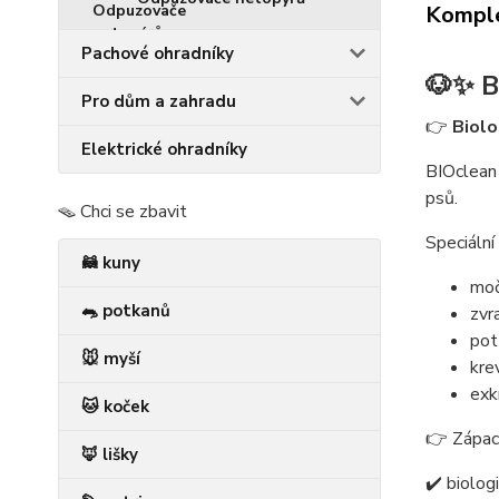
Komple
Pachové ohradníky
🐶✨
B
Pro dům a zahradu
👉
Biolo
Elektrické ohradníky
BIOclean 
psů.
🪤 Chci se zbavit
Speciální
🦝 kuny
mo
🐀 potkanů
zvr
pot
🐭 myší
kre
exk
🐱 koček
👉 Zápach
🦊 lišky
✔️ biolog