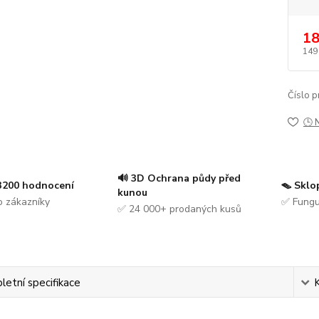
18
149
Číslo p
🕒 
🔊 3D Ochrana půdy před
 3200 hodnocení
🪤 Sklo
kunou
 zákazníky
✅ Fungu
✅ 24 000+ prodaných kusů
etní specifikace