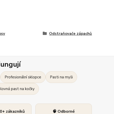
psy
Odstraňovače zápachů
ungují
Profesionální sklopce
Pasti na myši
olovná past na kočky
0+ zákazníků
🧠 Odborné