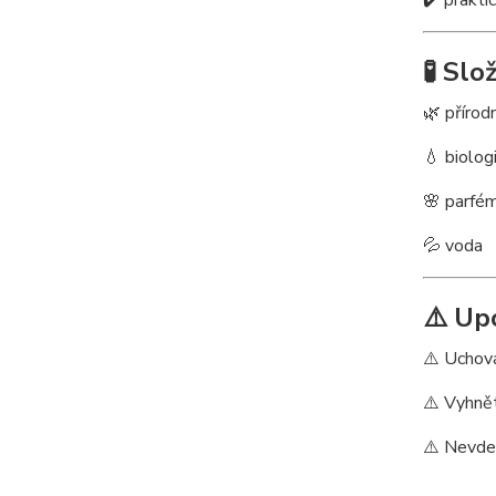
✔️ prakti
🧪 Slo
🌿 přírod
💧 biolog
🌸 parfé
💦 voda
⚠️ Up
⚠️ Uchov
⚠️ Vyhně
⚠️ Nevdec