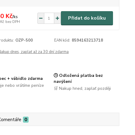
0 Kč
/
ks
Přidat do košíku
 Kč
bez DPH
roduktu:
OZP-500
EAN kód:
8594163213718
Nakup dnes, zaplať až za 30 dní zdarma
🕒 Odložená platba bez
pec + vábidlo zdarma
navýšení
je nebo vrátíme peníze
🛒 Nakup hned, zaplať později
Komentáře
0