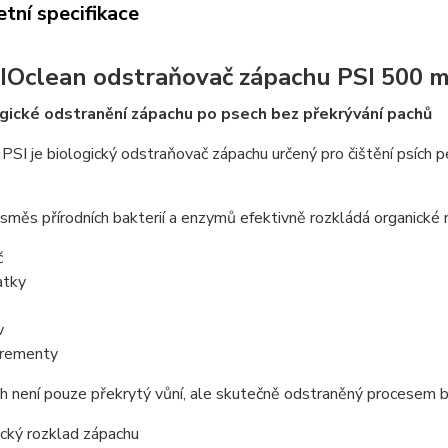
tní specifikace
IOclean odstraňovač zápachu PSI 500 m
gické odstranění zápachu po psech bez překrývání pachů
PSI je biologický odstraňovač zápachu určený pro čištění psích pe
 směs přírodních bakterií a enzymů efektivně rozkládá organické n
č
atky
v
rementy
 není pouze překrytý vůní, ale skutečně odstraněný procesem b
ický rozklad zápachu