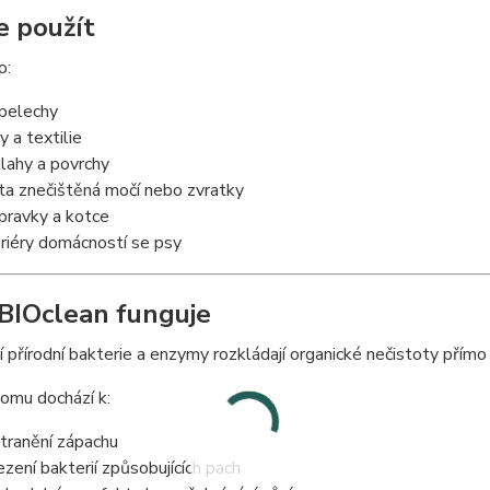
e použít
o:
 pelechy
y a textilie
lahy a povrchy
ta znečištěná močí nebo zvratky
pravky a kotce
eriéry domácností se psy
 BIOclean funguje
í přírodní bakterie a enzymy rozkládají organické nečistoty přímo
omu dochází k:
tranění zápachu
zení bakterií způsobujících pach