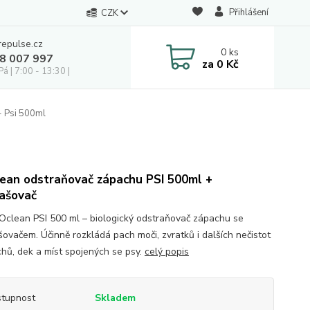
Přihlášení
CZK
repulse.cz
0
ks
28 007 997
za
0 Kč
á | 7:00 - 13:30 |
- Psi 500ml
ean odstraňovač zápachu PSI 500ml +
rašovač
Oclean PSI 500 ml – biologický odstraňovač zápachu se
šovačem. Účinně rozkládá pach moči, zvratků i dalších nečistot
chů, dek a míst spojených se psy.
celý popis
tupnost
Skladem