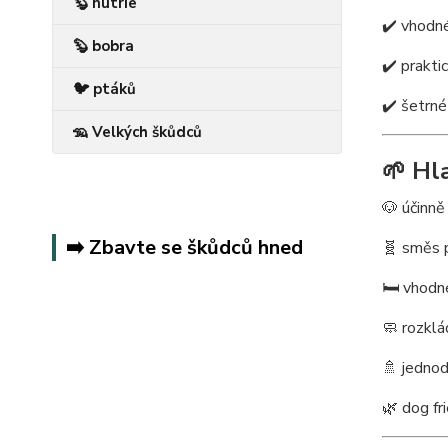
🦫 nutrie
✔️ vhodné
🦫 bobra
✔️ prakti
🐦 ptáků
✔️ šetrné
🦡 Velkých škůdců
🌱 Hl
🐶 účinně
➡️ Zbavte se škůdců hned
🧬 směs p
🛏️ vhodn
🧼 rozklá
🚿 jedno
🌿 dog fr