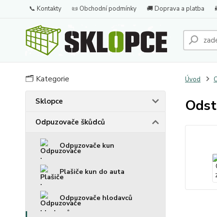
📞 Kontakty
📜 Obchodní podmínky
🚚 Doprava a platba
🗂️ Kategorie
Úvod
O
Sklopce
Odst
Odpuzovače škůdců
Odpuzovače kun
Plašiče kun do auta
Odpuzovače hlodavců