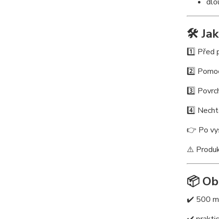
dlo
🛠️ Ja
1️⃣ Před 
2️⃣ Pomoc
3️⃣ Povrc
4️⃣ Necht
👉 Po vys
⚠️ Produk
📦 Ob
✔️ 500 m