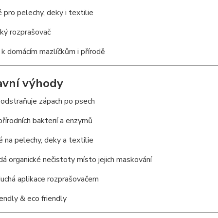
 pro pelechy, deky i textilie
cký rozprašovač
 k domácím mazlíčkům i přírodě
avní výhody
 odstraňuje zápach po psech
řírodních bakterií a enzymů
é na pelechy, deky a textilie
dá organické nečistoty místo jejich maskování
duchá aplikace rozprašovačem
iendly & eco friendly