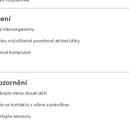
cký rozprašovač
žení
ní mikroorganismy
icky rozložitelné povrchově aktivní látky
mová kompozice
ozornění
ávejte mimo dosah dětí.
te se kontaktu s očima a pokožkou.
hujte aerosoly.