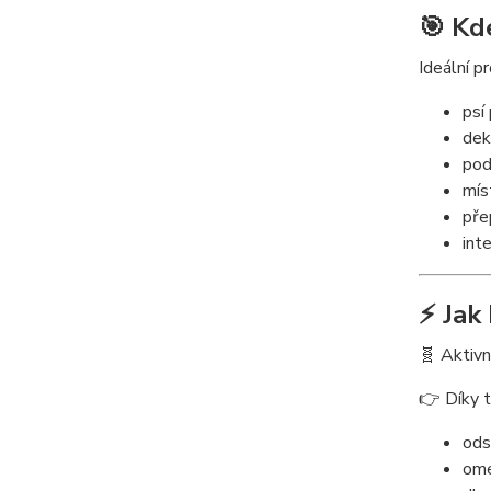
🎯 Kd
Ideální pr
psí
dek
pod
mís
pře
int
⚡ Jak
🧬 Aktivn
👉 Díky t
ods
ome