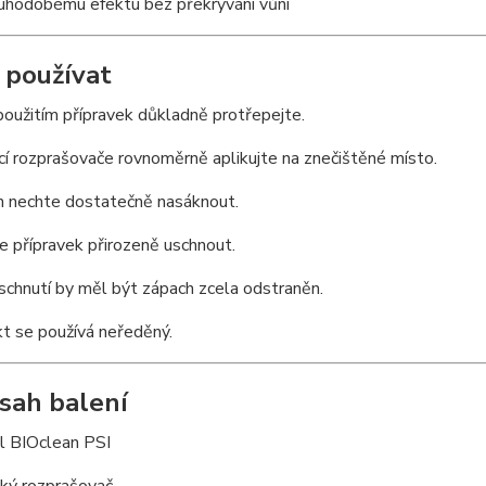
uhodobému efektu bez překrývání vůní
k používat
použitím přípravek důkladně protřepejte.
í rozprašovače rovnoměrně aplikujte na znečištěné místo.
h nechte dostatečně nasáknout.
e přípravek přirozeně uschnout.
chnutí by měl být zápach zcela odstraněn.
t se používá neředěný.
sah balení
l BIOclean PSI