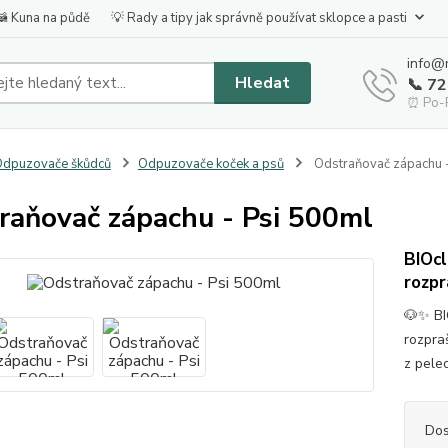
🦝 Kuna na půdě
💡 Rady a tipy jak správně používat sklopce a pasti
info@
Hledat
📞 7
⏰ Po-P
dpuzovače škůdců
Odpuzovače koček a psů
Odstraňovač zápachu 
raňovač zápachu - Psi 500ml
BIOcl
rozp
🐶✨ BI
rozpra
z pele
Dos