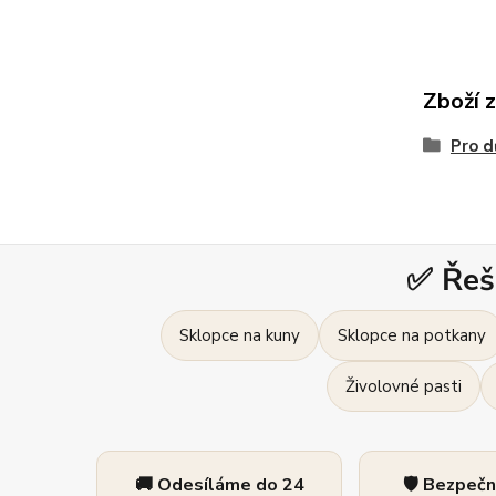
Zboží 
Pro d
✅ Řeš
Sklopce na kuny
Sklopce na potkany
Živolovné pasti
🚚 Odesíláme do 24
🛡️ Bezpeč