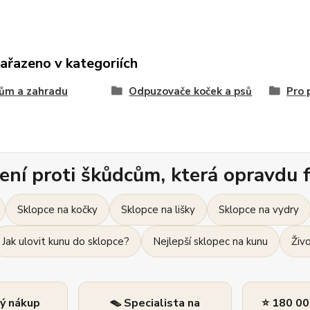
zařazeno v kategoriích
ům a zahradu
Odpuzovače koček a psů
Pro 
ení proti škůdcům, která opravdu f
Sklopce na kočky
Sklopce na lišky
Sklopce na vydry
Jak ulovit kunu do sklopce?
Nejlepší sklopec na kunu
Živ
ný nákup
🪤 Specialista na
⭐ 180 00