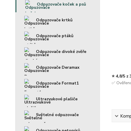
Odpuzovače koček a psů
Odpuzovače krtků
Odpuzovače ptáků
Odpuzovače divoké zvěře
Odpuzovače Deramax
⭐ 4,8/5 z
✅ Ověřeno
Odpuzovače Format1
Ultrazvukové plašiče
Světelné odpuzovače
Kompl
Odpuzovače netopýrů