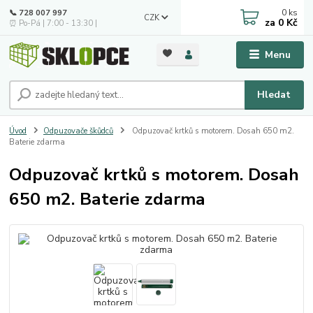
0
ks
📞 728 007 997
CZK
za
0 Kč
⏰ Po-Pá | 7:00 - 13:30 |
Menu
Hledat
Úvod
Odpuzovače škůdců
Odpuzovač krtků s motorem. Dosah 650 m2.
Baterie zdarma
Odpuzovač krtků s motorem. Dosah
650 m2. Baterie zdarma