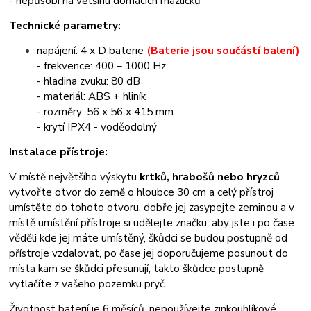
- nepůsobí na většinu domácích mazlíčků
Technické parametry:
napájení: 4 x D baterie
(Baterie jsou součástí balení)
- frekvence: 400 – 1000 Hz
- hladina zvuku: 80 dB
- materiál: ABS + hliník
- rozměry: 56 x 56 x 415 mm
- krytí IPX4 - voděodolný
Instalace přístroje:
V místě největšího výskytu
krtků, hrabošů nebo hryzců
vytvořte otvor do země o hloubce 30 cm a celý přístroj
umístěte do tohoto otvoru, dobře jej zasypejte zeminou a v
místě umístění přístroje si udělejte značku, aby jste i po čase
věděli kde jej máte umístěný, škůdci se budou postupně od
přístroje vzdalovat, po čase jej doporučujeme posunout do
místa kam se škůdci přesunují, takto škůdce postupně
vytlačíte z vašeho pozemku pryč.
Životnost baterií je 6 měsíců, nepoužívejte zinkouhlíkové