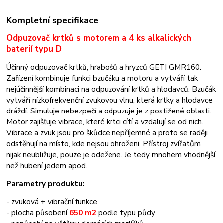
Kompletní specifikace
Odpuzovač krtků s motorem a 4 ks alkalických
baterií typu D
Účinný odpuzovač krtků, hrabošů a hryzců GETI GMR160.
Zařízení kombinuje funkci bzučáku a motoru a vytváří tak
nejúčinnější kombinaci na odpuzování krtků a hlodavců. Bzučák
vytváří nízkofrekvenční zvukovou vlnu, která krtky a hlodavce
dráždí. Simuluje nebezpečí a odpuzuje je z postižené oblasti.
Motor zajišťuje vibrace, které krtci cítí a vzdalují se od nich.
Vibrace a zvuk jsou pro škůdce nepříjemné a proto se raději
odstěhují na místo, kde nejsou ohroženi. Přístroj zvířatům
nijak neubližuje, pouze je odežene. Je tedy mnohem vhodnější
než hubení jedem apod.
Parametry produktu:
- zvuková + vibrační funkce
- plocha působení
650 m2
podle typu půdy