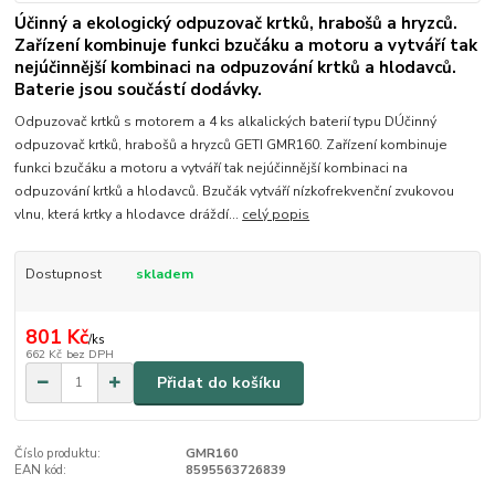
Účinný a ekologický odpuzovač krtků, hrabošů a hryzců.
Zařízení kombinuje funkci bzučáku a motoru a vytváří tak
nejúčinnější kombinaci na odpuzování krtků a hlodavců.
Baterie jsou součástí dodávky.
Odpuzovač krtků s motorem a 4 ks alkalických baterií typu DÚčinný
odpuzovač krtků, hrabošů a hryzců GETI GMR160. Zařízení kombinuje
funkci bzučáku a motoru a vytváří tak nejúčinnější kombinaci na
odpuzování krtků a hlodavců. Bzučák vytváří nízkofrekvenční zvukovou
vlnu, která krtky a hlodavce dráždí...
celý popis
Dostupnost
skladem
801 Kč
/
ks
662 Kč
bez DPH
Přidat do košíku
Číslo produktu:
GMR160
EAN kód:
8595563726839