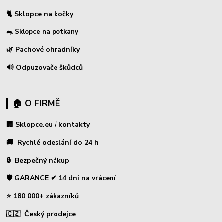
🐈 Sklopce na kočky
🐀 Sklopce na potkany
🌿 Pachové ohradníky
🔊 Odpuzovače škůdců
🏠 O FIRMĚ
🏢 Sklopce.eu / kontakty
🚚 Rychlé odeslání do 24 h
🔒 Bezpečný nákup
🛡️ GARANCE ✔ 14 dní na vrácení
⭐ 180 000+ zákazníků
🇨🇿 Český prodejce