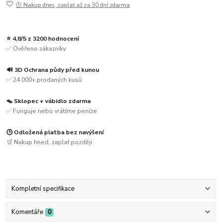
🕒 Nakup dnes, zaplať až za 30 dní zdarma
⭐ 4,8/5 z 3200 hodnocení
✅ Ověřeno zákazníky
🔊 3D Ochrana půdy před kunou
✅ 24 000+ prodaných kusů
🪤 Sklopec + vábidlo zdarma
✅ Funguje nebo vrátíme peníze
🕒 Odložená platba bez navýšení
🛒 Nakup hned, zaplať později
Kompletní specifikace
Komentáře
0