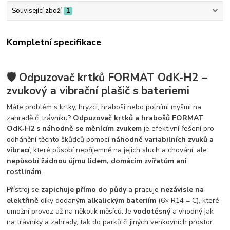
Související zboží
1
Kompletní specifikace
🛡️ Odpuzovač krtků FORMAT OdK-H2 –
zvukový a vibrační plašič s bateriemi
Máte problém s krtky, hryzci, hraboši nebo polními myšmi na
zahradě či trávníku?
Odpuzovač krtků a hrabošů FORMAT
OdK‑H2 s náhodně se měnícím zvukem
je efektivní řešení pro
odhánění těchto škůdců pomocí
náhodně variabilních zvuků a
vibrací
, které působí nepříjemně na jejich sluch a chování, ale
nepůsobí žádnou újmu lidem, domácím zvířatům ani
rostlinám
.
Přístroj se
zapichuje přímo do půdy
a pracuje
nezávisle na
elektřině
díky dodaným
alkalickým bateriím
(6× R14 = C), které
umožní provoz až na několik měsíců. Je
vodotěsný
a vhodný jak
na trávníky a zahrady, tak do parků či jiných venkovních prostor.