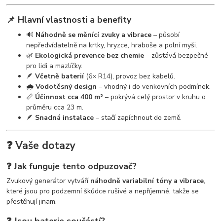
📌 Hlavní vlastnosti a benefity
🔊
Náhodně se měnící zvuky a vibrace
– působí
nepředvídatelně na krtky, hryzce, hraboše a polní myši.
🌿
Ekologická prevence bez chemie
– zůstává bezpečné
pro lidi a mazlíčky.
🪶
Včetně baterií
(6× R14), provoz bez kabelů.
🌧️
Vodotěsný design
– vhodný i do venkovních podmínek.
📏
Účinnost cca 400 m²
– pokrývá celý prostor v kruhu o
průměru cca 23 m.
🪶
Snadná instalace
– stačí zapíchnout do země.
❓ Vaše dotazy
❓ Jak funguje tento odpuzovač?
Zvukový generátor vytváří
náhodně variabilní tóny a vibrace
,
které jsou pro podzemní škůdce rušivé a nepříjemné, takže se
přestěhují jinam.
❓ Jsou baterie součástí?