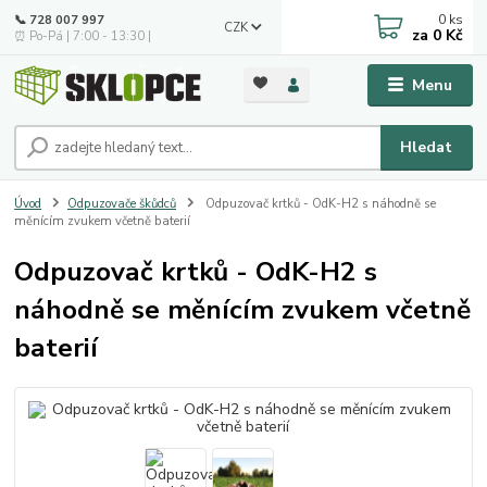
0
ks
📞 728 007 997
CZK
za
0 Kč
⏰ Po-Pá | 7:00 - 13:30 |
Menu
Hledat
Úvod
Odpuzovače škůdců
Odpuzovač krtků - OdK-H2 s náhodně se
měnícím zvukem včetně baterií
Odpuzovač krtků - OdK-H2 s
náhodně se měnícím zvukem včetně
baterií