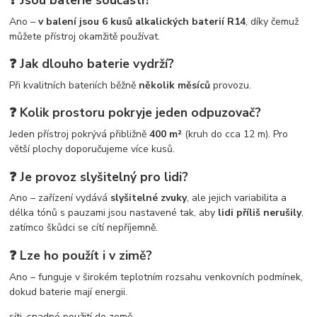
Ano –
v balení jsou 6 kusů alkalických baterií R14
, díky čemuž
můžete přístroj okamžitě používat.
❓ Jak dlouho baterie vydrží?
Při kvalitních bateriích běžně
několik měsíců
provozu.
❓ Kolik prostoru pokryje jeden odpuzovač?
Jeden přístroj pokrývá přibližně
400 m²
(kruh do cca 12 m). Pro
větší plochy doporučujeme více kusů.
❓ Je provoz slyšitelný pro lidi?
Ano – zařízení vydává
slyšitelné zvuky
, ale jejich variabilita a
délka tónů s pauzami jsou nastavené tak, aby
lidi příliš nerušily
,
zatímco škůdci se cítí nepříjemně.
❓ Lze ho použít i v zimě?
Ano – funguje v širokém teplotním rozsahu venkovních podmínek,
dokud baterie mají energii.
síti, snadné použití do země.