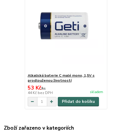
Alkalická baterie C malé mono, 1,5V s
prodlouženou životností
53 Kč
/
ks
skladem
44 Kč
bez DPH
Přidat do košíku
Zboží zařazeno v kategoriích