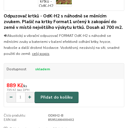
Odpuzovač krtků - OdK-H2 s náhodně se měnícím
zvukem. Plašič na krtky Format1 určený k zakopání do
země v místě největšího výskytu krtků. Dosah až 700 m2.
🔊Akustický a vibrační odpuzovač FORMAT OdK-H2 s náhodně se
měnícími zvuky a bateriemi v balení efektivně odhání krtky, hryzce,
hraboše a další drobné hlodavce. Vodotěsný, nezávislý na síti, snadné
použití do země.
celý popis
Dostupnost
skladem
889 Kč
/
ks
735 Kč
bez DPH
Přidat do košíku
Číslo produktu:
ODKH2-B
EAN kód:
8595166400402