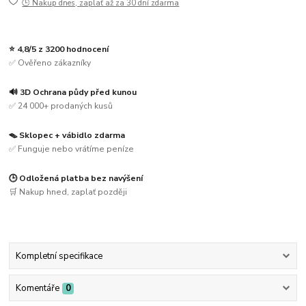
🕒 Nakup dnes, zaplať až za 30 dní zdarma
⭐ 4,8/5 z 3200 hodnocení
✅ Ověřeno zákazníky
🔊 3D Ochrana půdy před kunou
✅ 24 000+ prodaných kusů
🪤 Sklopec + vábidlo zdarma
✅ Funguje nebo vrátíme peníze
🕒 Odložená platba bez navýšení
🛒 Nakup hned, zaplať později
Kompletní specifikace
Komentáře
0