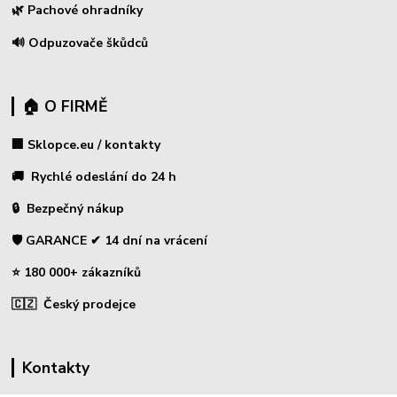
🌿 Pachové ohradníky
🔊 Odpuzovače škůdců
🏠 O FIRMĚ
🏢 Sklopce.eu / kontakty
🚚 Rychlé odeslání do 24 h
🔒 Bezpečný nákup
🛡️ GARANCE ✔ 14 dní na vrácení
⭐ 180 000+ zákazníků
🇨🇿 Český prodejce
Kontakty