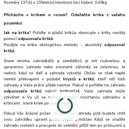
Rozměry 137(š) x 235mm(v),hmotnost bez baterií: 0,45kg
Přicházíte s krtkem o rozum? Odežeňte krtka z vašeho
pozemku!
Jak na krtka
? Pořiďte si plašič krtkůa skoncujte s krtky navždy
pomocí
odpuzovače krtků
.
Použijte na krtka ekologickou metodu - akustický
odpuzovač
krtků
.
Snem mnoha zahrádkářů a zemědělců je mít rozkvetlou a
upravenou zahradu nebo srovnané záhonky se zeleninou. Je
radost, když se daří a zahrada vzkvétá. Občas se však najde
nemilé překvapení v podobě
hryzců a krtků
, kteří ničí Vaši
zahradu a Vaše práce přijde nazmar. Pokud si pořídíte na zahradu
odpuzovače krtků
neboli
krtkoplaš
, Vaše zahrada může
vzkvétat a Vy už se nemusíte trápit rozvrtanou zahradou a
krtincemi , které krtek po sobě zanechá.
Pokud Vás krásné počasí vylákalo do zahrady, jistě budete chtít
svou zahrádku upravit podle svých představ. Když se snažíte
zahradu zvelebit a pracujete do setmění, příští den po probuzení a