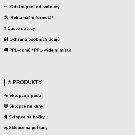
↩
Odstoupení od smlouvy
🛠 Reklamační formulář
❓ Časté dotazy
🔐 Ochrana osobních údajů
🚚 PPL-domů / PPL-výdejní místo
⭐ PRODUKTY
🪤 Sklopce a pasti
🦊 Sklopce na kuny
🐈 Sklopce na kočky
🐀 Sklopce na potkany