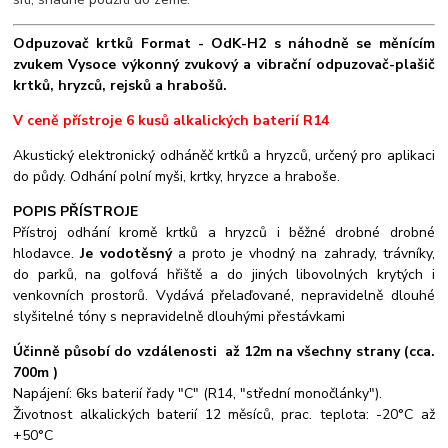
Odpuzovač krtků Format - OdK-H2 s náhodně se měnícím
zvukem Vysoce výkonný zvukový a vibrační odpuzovač-plašič
krtků, hryzců, rejsků a hrabošů.
V ceně přístroje 6 kusů alkalických baterií R14
Akustický elektronický odháněč krtků a hryzců, určený pro aplikaci
do půdy. Odhání polní myši, krtky, hryzce a hraboše.
POPIS PŘÍSTROJE
Přístroj odhání kromě krtků a hryzců i běžné drobné drobné
hlodavce.
Je vodotěsný
a proto je vhodný na zahrady, trávníky,
do parků, na golfová hřiště a do jiných libovolných krytých i
venkovních prostorů. Vydává přelaďované, nepravidelně dlouhé
slyšitelné tóny s nepravidelně dlouhými přestávkami
Účinně působí do vzdálenosti až 12m na všechny strany (cca.
700m )
Napájení: 6ks baterií řady "C" (R14, "střední monočlánky").
Životnost alkalických baterií 12 měsíců, prac. teplota: -20°C až
+50°C