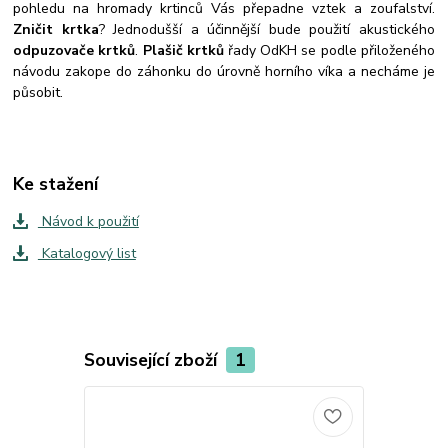
pohledu na hromady krtinců Vás přepadne vztek a zoufalství.
Zničit krtka
? Jednodušší a účinnější bude použití akustického
odpuzovače krtků
.
Plašič krtků
řady OdKH se podle přiloženého
návodu zakope do záhonku do úrovně horního víka a necháme je
působit.
Ke stažení
Návod k použití
Katalogový list
Související zboží
1