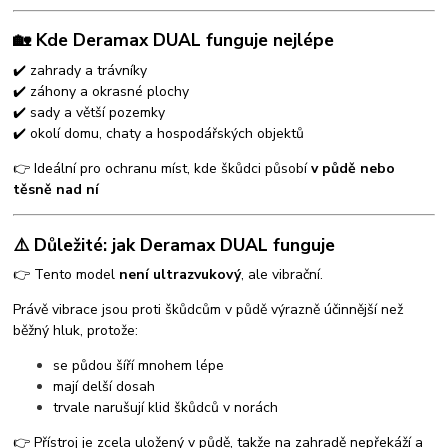
🏡 Kde Deramax DUAL funguje nejlépe
✔️ zahrady a trávníky
✔️ záhony a okrasné plochy
✔️ sady a větší pozemky
✔️ okolí domu, chaty a hospodářských objektů
👉 Ideální pro ochranu míst, kde škůdci působí
v půdě nebo
těsně nad ní
⚠️ Důležité: jak Deramax DUAL funguje
👉 Tento model
není ultrazvukový
, ale vibrační.
Právě vibrace jsou proti škůdcům v půdě výrazně účinnější než
běžný hluk, protože:
se půdou šíří mnohem lépe
mají delší dosah
trvale narušují klid škůdců v norách
👉 Přístroj je zcela uložený v půdě, takže na zahradě nepřekáží a