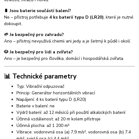
🔋 Jsou baterie součástí balení?
Ne – přístroj potřebuje
4 ks baterií typu D (LR20)
, které je nutné
dokoupit.
🌱 Je bezpečný pro zahradu?
Ano – přístroj nevyužívá chemii ani jedy a je šetrný k půdě i okolí.
🐶 Je bezpečný pro lidi a zvířata?
Ano – je bezpečný pro člověka, domácí i hospodářská zvířata.
📊 Technické parametry
Typ: Vibrační odpuzovač
Princip: Generátor horizontálních vibrací
Napájení: 4 ks baterií typu D (LR20)
Baterie v balení: ne
Výdrž baterií: až 12 měsíců při použití alkalických baterií
Účinná vzdálenost: až 20 m kolem přístroje
Účinná plocha: až 1 200 m²
Vibrace: vodorovná osa (a) 7,9 m/s², vodorovná osa (b) 7,4
m/s², svislá osa (c) 4,4 m/s²