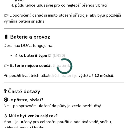
půdu lehce udusávej pro co nejlepší přenos vibrací
👉 Doporučení: označ si místo uložení přístroje, aby byla pozdější
výměna baterií snadná.
🔋 Baterie a provoz
Deramax DUAL funguje na:
4 ks baterií typu D (LR20)
👉
Baterie nejsou součástí balení.
Při použití kvalitních alkalických baterií je výdrž až
12 měsíců
.
❓ Časté dotazy
🔇 Je přístroj slyšet?
Ne – po správném uložení do půdy je zcela bezhlučný.
💧 Může být venku celý rok?
Ano – je určený pro celoroční použití a odolává vodě, sněhu,
vlhkosti, mrazu i horku.