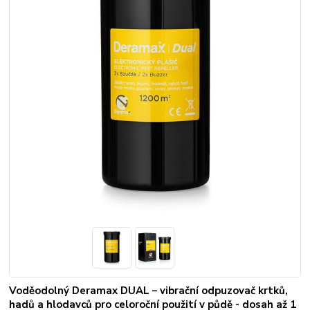
Voděodolný Deramax DUAL – vibrační odpuzovač krtků,
hadů a hlodavců pro celoroční použití v půdě - dosah až 1