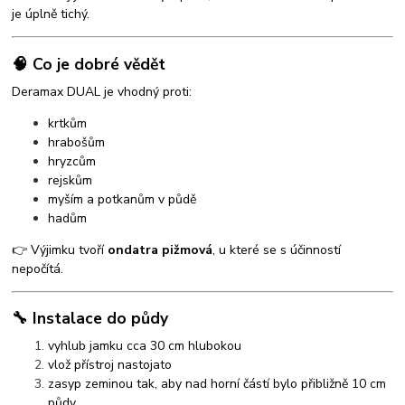
je úplně tichý.
🧠 Co je dobré vědět
Deramax DUAL je vhodný proti:
krtkům
hrabošům
hryzcům
rejskům
myším a potkanům v půdě
hadům
👉 Výjimku tvoří
ondatra pižmová
, u které se s účinností
nepočítá.
🔧 Instalace do půdy
vyhlub jamku cca 30 cm hlubokou
vlož přístroj nastojato
zasyp zeminou tak, aby nad horní částí bylo přibližně 10 cm
půdy