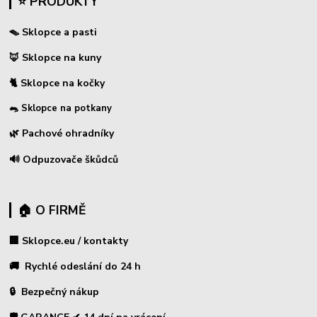
⭐ PRODUKTY
🪤 Sklopce a pasti
🦊 Sklopce na kuny
🐈 Sklopce na kočky
🐀 Sklopce na potkany
🌿 Pachové ohradníky
🔊 Odpuzovače škůdců
🏠 O FIRMĚ
🏢 Sklopce.eu / kontakty
🚚 Rychlé odeslání do 24 h
🔒 Bezpečný nákup