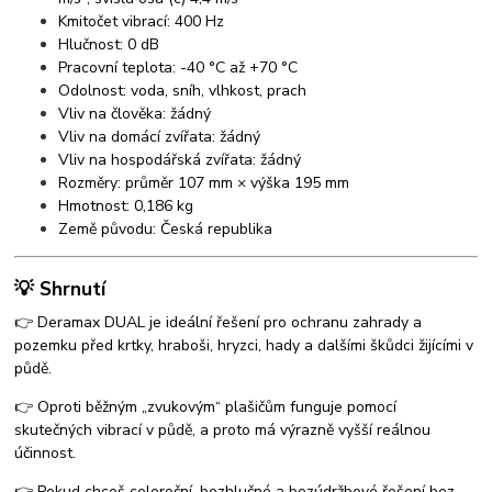
Kmitočet vibrací: 400 Hz
Hlučnost: 0 dB
Pracovní teplota: -40 °C až +70 °C
Odolnost: voda, sníh, vlhkost, prach
Vliv na člověka: žádný
Vliv na domácí zvířata: žádný
Vliv na hospodářská zvířata: žádný
Rozměry: průměr 107 mm × výška 195 mm
Hmotnost: 0,186 kg
Země původu: Česká republika
💡 Shrnutí
👉 Deramax DUAL je ideální řešení pro ochranu zahrady a
pozemku před krtky, hraboši, hryzci, hady a dalšími škůdci žijícími v
půdě.
👉 Oproti běžným „zvukovým“ plašičům funguje pomocí
skutečných vibrací v půdě, a proto má výrazně vyšší reálnou
účinnost.
👉 Pokud chceš celoroční, bezhlučné a bezúdržbové řešení bez