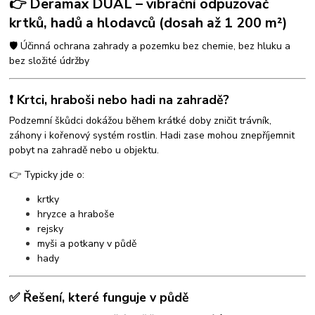
👉 Deramax DUAL – vibrační odpuzovač
krtků, hadů a hlodavců (dosah až 1 200 m²)
🛡️ Účinná ochrana zahrady a pozemku bez chemie, bez hluku a
bez složité údržby
❗ Krtci, hraboši nebo hadi na zahradě?
Podzemní škůdci dokážou během krátké doby zničit trávník,
záhony i kořenový systém rostlin. Hadi zase mohou znepříjemnit
pobyt na zahradě nebo u objektu.
👉 Typicky jde o:
krtky
hryzce a hraboše
rejsky
myši a potkany v půdě
hady
✅ Řešení, které funguje v půdě