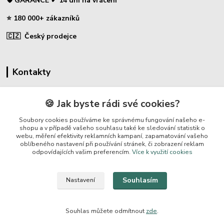
🛡️ GARANCE ✔ 14 dní na vrácení
⭐ 180 000+ zákazníků
🇨🇿 Český prodejce
Kontakty
☎ Sklopce - specializovaný obchod
🍪 Jak byste rádi své cookies?
🛡️ Zákaznická podpora
Soubory cookies používáme ke správnému fungování našeho e-
📞 728 007 997
shopu a v případě vašeho souhlasu také ke sledování statistik o
webu, měření efektivity reklamních kampaní, zapamatování vašeho
⏰ Po-Pá | 7:00 - 13:30 |
oblíbeného nastavení při používání stránek, či zobrazení reklam
odpovídajících vašim preferencím.
Více k využití cookies
info@repulse.cz
Souhlasím
Nastavení
Souhlas můžete odmítnout
zde
.
REPULSE s.r.o. | www.sklopce.eu | 2015-2026 © Hradec Králové