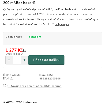
200 m².Bez baterií.
👉 Výkonný vibrační odpuzovač krtků, hadů a hlodavců pro celoroční
použití v půdě. Dosah až 1 200 m², zcela bezhlučný provoz, vysoká
intenzita vibrací a bezúdržbový chod. ✔️ Voděodolné provedení ✔️ výdrž
baterií až 12 měsíců ✔️ záruka 5 let. 👉
celý popis
Dostupnost
skladem
1 277 Kč
/
ks
1 055 Kč
bez DPH
Přidat do košíku
Číslo produktu:
Dual-0350
EAN kód:
8592932003508
🕒 Nakup dnes, zaplať až za 30 dní zdarma
⭐ 4,8/5 z 3200 hodnocení