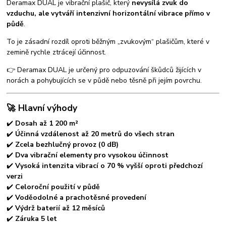
Deramax DUAL je vibrační plašič, který
nevysílá zvuk do
vzduchu, ale vytváří intenzivní horizontální vibrace přímo v
půdě
.
To je zásadní rozdíl oproti běžným „zvukovým“ plašičům, které v
zemině rychle ztrácejí účinnost.
👉 Deramax DUAL je určený pro odpuzování škůdců žijících v
norách a pohybujících se v půdě nebo těsně při jejím povrchu.
🚀 Hlavní výhody
✔️
Dosah až 1 200 m²
✔️
Účinná vzdálenost až 20 metrů do všech stran
✔️
Zcela bezhlučný provoz (0 dB)
✔️
Dva vibrační elementy pro vysokou účinnost
✔️
Vysoká intenzita vibrací o 70 % vyšší oproti předchozí
verzi
✔️
Celoroční použití v půdě
✔️
Voděodolné a prachotěsné provedení
✔️
Výdrž baterií až 12 měsíců
✔️
Záruka 5 let