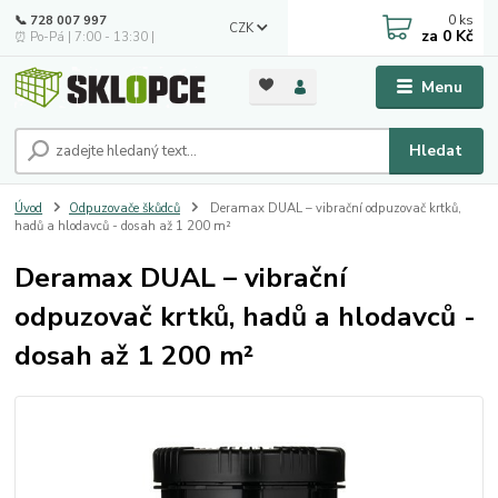
0
ks
📞 728 007 997
CZK
za
0 Kč
⏰ Po-Pá | 7:00 - 13:30 |
Menu
Hledat
Úvod
Odpuzovače škůdců
Deramax DUAL – vibrační odpuzovač krtků,
hadů a hlodavců - dosah až 1 200 m²
Deramax DUAL – vibrační
odpuzovač krtků, hadů a hlodavců -
dosah až 1 200 m²