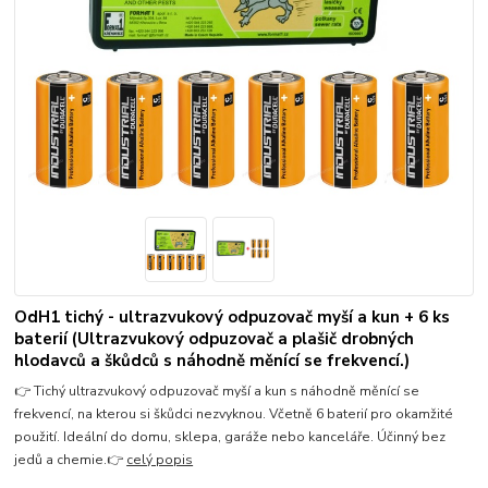
OdH1 tichý - ultrazvukový odpuzovač myší a kun + 6 ks
baterií (Ultrazvukový odpuzovač a plašič drobných
hlodavců a škůdců s náhodně měnící se frekvencí.)
👉 Tichý ultrazvukový odpuzovač myší a kun s náhodně měnící se
frekvencí, na kterou si škůdci nezvyknou. Včetně 6 baterií pro okamžité
použití. Ideální do domu, sklepa, garáže nebo kanceláře. Účinný bez
jedů a chemie.👉
celý popis