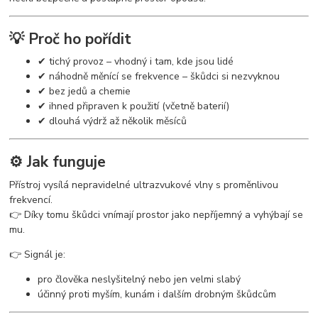
💡 Proč ho pořídit
✔ tichý provoz – vhodný i tam, kde jsou lidé
✔ náhodně měnící se frekvence – škůdci si nezvyknou
✔ bez jedů a chemie
✔ ihned připraven k použití (včetně baterií)
✔ dlouhá výdrž až několik měsíců
⚙️ Jak funguje
Přístroj vysílá nepravidelné ultrazvukové vlny s proměnlivou
frekvencí.
👉 Díky tomu škůdci vnímají prostor jako nepříjemný a vyhýbají se
mu.
👉 Signál je:
pro člověka neslyšitelný nebo jen velmi slabý
účinný proti myším, kunám i dalším drobným škůdcům