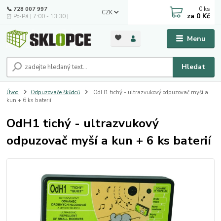
0
ks
📞 728 007 997
CZK
za
0 Kč
⏰ Po-Pá | 7:00 - 13:30 |
Menu
Hledat
Úvod
Odpuzovače škůdců
OdH1 tichý - ultrazvukový odpuzovač myší a
kun + 6 ks baterií
OdH1 tichý - ultrazvukový
odpuzovač myší a kun + 6 ks baterií