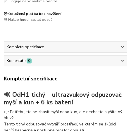
✅ Funguje nebo vrátíme peníze
🕒 Odložená platba bez navýšení
🛒 Nakup hned, zaplať později
Kompletní specifikace
Komentáře
0
Kompletní specifikace
🔊 OdH1 tichý – ultrazvukový odpuzovač
myší a kun + 6 ks baterií
👉 Potřebujete se zbavit myší nebo kun, ale nechcete slyšitelný
hluk?
Tento tichý odpuzovač vytváří prostředí, ve kterém se škůdci
necítí bezpečně a postupně prostor opouští.