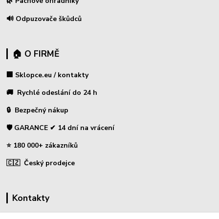
🌿 Pachové ohradníky
🔊 Odpuzovače škůdců
🏠 O FIRMĚ
🏢 Sklopce.eu / kontakty
🚚 Rychlé odeslání do 24 h
🔒 Bezpečný nákup
🛡️ GARANCE ✔ 14 dní na vrácení
⭐ 180 000+ zákazníků
🇨🇿 Český prodejce
Kontakty
☎ Sklopce - specializovaný obchod