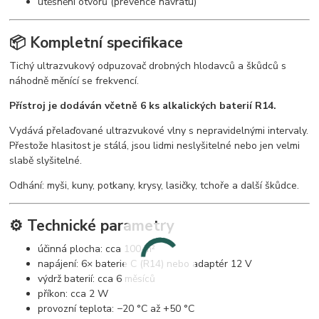
utěsnění otvorů (prevence návratu)
📦 Kompletní specifikace
Tichý ultrazvukový odpuzovač drobných hlodavců a škůdců s
náhodně měnící se frekvencí.
Přístroj je dodáván včetně 6 ks alkalických baterií R14.
Vydává přelaďované ultrazvukové vlny s nepravidelnými intervaly.
Přestože hlasitost je stálá, jsou lidmi neslyšitelné nebo jen velmi
slabě slyšitelné.
Odhání: myši, kuny, potkany, krysy, lasičky, tchoře a další škůdce.
⚙️ Technické parametry
účinná plocha: cca 100 m²
napájení: 6× baterie C (R14) nebo adaptér 12 V
výdrž baterií: cca 6 měsíců
příkon: cca 2 W
provozní teplota: −20 °C až +50 °C