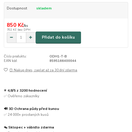
Dostupnost
skladem
850 Kč
/
ks
702 Kč
bez DPH
Přidat do košíku
Číslo produktu:
ODH1-T-B
EAN kód:
8595166400044
🕒 Nakup dnes, zaplať až za 30 dní zdarma
⭐ 4,8/5 z 3200 hodnocení
✅ Ověřeno zákazníky
🔊 3D Ochrana půdy před kunou
✅ 24 000+ prodaných kusů
🪤 Sklopec + vábidlo zdarma