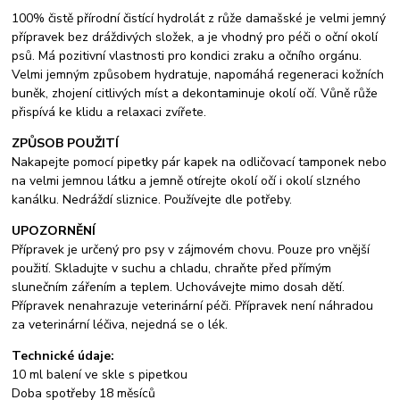
100% čistě přírodní čistící hydrolát z růže damašské je velmi jemný
přípravek bez dráždivých složek, a je vhodný pro péči o oční okolí
psů. Má pozitivní vlastnosti pro kondici zraku a očního orgánu.
Velmi jemným způsobem hydratuje, napomáhá regeneraci kožních
buněk, zhojení citlivých míst a dekontaminuje okolí očí. Vůně růže
přispívá ke klidu a relaxaci zvířete.
ZPŮSOB POUŽITÍ
Nakapejte pomocí pipetky pár kapek na odličovací tamponek nebo
na velmi jemnou látku a jemně otírejte okolí očí i okolí slzného
kanálku. Nedráždí sliznice. Používejte dle potřeby.
UPOZORNĚNÍ
Přípravek je určený pro psy v zájmovém chovu. Pouze pro vnější
použití. Skladujte v suchu a chladu, chraňte před přímým
slunečním zářením a teplem. Uchovávejte mimo dosah dětí.
Přípravek nenahrazuje veterinární péči. Přípravek není náhradou
za veterinární léčiva, nejedná se o lék.
Technické údaje:
10 ml balení ve skle s pipetkou
Doba spotřeby 18 měsíců