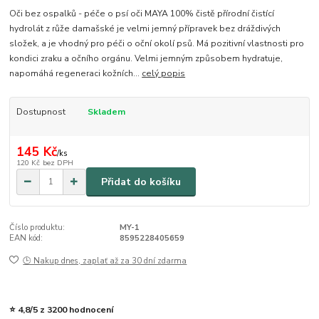
Oči bez ospalků - péče o psí oči MAYA 100% čistě přírodní čistící
hydrolát z růže damašské je velmi jemný přípravek bez dráždivých
složek, a je vhodný pro péči o oční okolí psů. Má pozitivní vlastnosti pro
kondici zraku a očního orgánu. Velmi jemným způsobem hydratuje,
napomáhá regeneraci kožních...
celý popis
Dostupnost
Skladem
145 Kč
/
ks
120 Kč
bez DPH
Přidat do košíku
Číslo produktu:
MY-1
EAN kód:
8595228405659
🕒 Nakup dnes, zaplať až za 30 dní zdarma
⭐ 4,8/5 z 3200 hodnocení