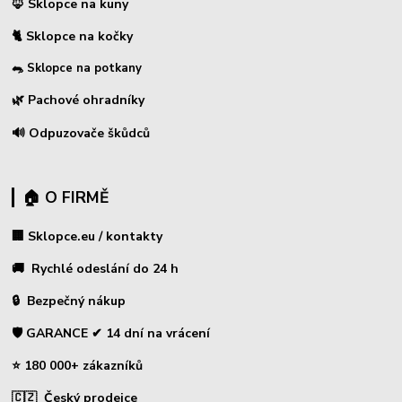
🦊 Sklopce na kuny
🐈 Sklopce na kočky
🐀 Sklopce na potkany
🌿 Pachové ohradníky
🔊 Odpuzovače škůdců
🏠 O FIRMĚ
🏢 Sklopce.eu / kontakty
🚚 Rychlé odeslání do 24 h
🔒 Bezpečný nákup
🛡️ GARANCE ✔ 14 dní na vrácení
⭐ 180 000+ zákazníků
🇨🇿 Český prodejce