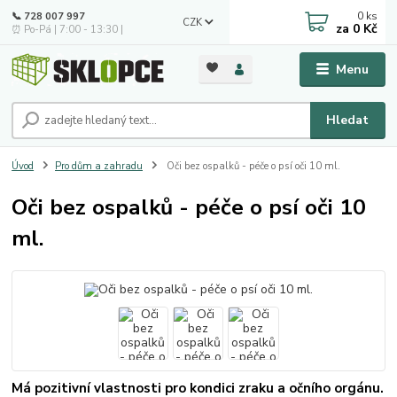
0
ks
📞 728 007 997
CZK
za
0 Kč
⏰ Po-Pá | 7:00 - 13:30 |
Menu
Hledat
Úvod
Pro dům a zahradu
Oči bez ospalků - péče o psí oči 10 ml.
Oči bez ospalků - péče o psí oči 10
ml.
Má pozitivní vlastnosti pro kondici zraku a očního orgánu.