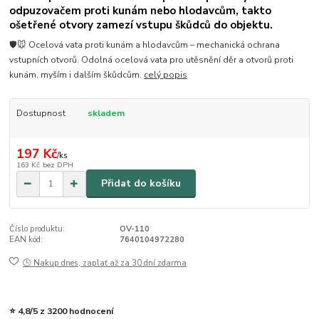
odpuzovačem proti kunám nebo hlodavcům, takto
ošetřené otvory zamezí vstupu škůdců do objektu.
🛡️🐭 Ocelová vata proti kunám a hlodavcům – mechanická ochrana
vstupních otvorů. Odolná ocelová vata pro utěsnění děr a otvorů proti
kunám, myším i dalším škůdcům.
celý popis
Dostupnost
skladem
197 Kč
/
ks
163 Kč
bez DPH
Přidat do košíku
Číslo produktu:
OV-110
EAN kód:
7640104972280
🕒 Nakup dnes, zaplať až za 30 dní zdarma
⭐ 4,8/5 z 3200 hodnocení