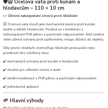
🛡️🐭
Ocelová vata proti kunám a
hlodavcům – 110 × 10 cm
👉
Účinné zabezpečení otvorů proti škůdcům
🐭 Ocelová vata slouží jako mechanická bariéra proti kunám,
myším a dalším hlodavcům. Používá se v kombinaci s
nízkoexpanzní PUR pěnou a pachovým odpuzovačem, čímž vznikne
velmi účinná ochrana proti opětovnému vstupu škůdců do objektu.
Díky pevné struktuře znemožňuje škůdcům prokousání nebo
proniknutí skrz ošetřený otvor.
✔️ mechanická ochrana proti kunám a hlodavcům
✔️ vhodné pro utěsnění otvorů a dutin
✔️ ideální kombinace s PUR pěnou a pachovým odpuzovačem
✔️ jednoduchá aplikace
🌱 Hlavní výhody