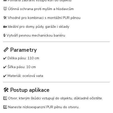
🦝 Pomáhá zabránit vstupu kun do objektu
🐭 Účinná ochrana proti myším a hlodavcům
🛠️ Vhodné pro kombinaci s montážní PUR pěnou
🏡 Ideální pro domy, půdy, garáže i sklady
🔒 Vytváří pevnou mechanickou bariéru
📏 Parametry
✔️ Délka pásu: 110 cm
✔️ Šířka pásu: 10 cm
✔️ Materiál: ocelová vata
🛠️ Postup aplikace
1️⃣ Otvor, kterým škůdci vstupují do objektu, důkladně očistěte.
2️⃣ Naneste nízkoexpanzní PUR pěnu do otvoru.