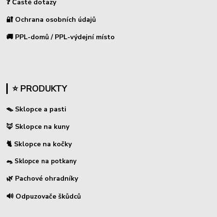
❓ Časté dotazy
🔐 Ochrana osobních údajů
🚚 PPL-domů / PPL-výdejní místo
⭐ PRODUKTY
🪤 Sklopce a pasti
🦊 Sklopce na kuny
🐈 Sklopce na kočky
🐀 Sklopce na potkany
🌿 Pachové ohradníky
🔊 Odpuzovače škůdců