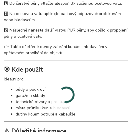
3️⃣ Do čerstvé pěny vtlačte alespoň 3× složenou ocelovou vatu.
4️⃣ Na ocelovou vatu aplikujte pachový odpuzovač proti kunám
nebo hlodavcům.
5️⃣ Následně naneste další vrstvu PUR pěny, aby došlo k propojení
pěny a ocelové vaty.
👉 Takto ošetřené otvory zabrání kunám i hlodavcům v
opětovném pronikání do objektu.
🎯 Kde použít
Ideální pro:
půdy a podkroví
garáže a sklady
technické otvory a prostupy
místa průniku kun a hlodavců
dutiny kolem potrubí a kabeláže
⚠️ Důležité informace