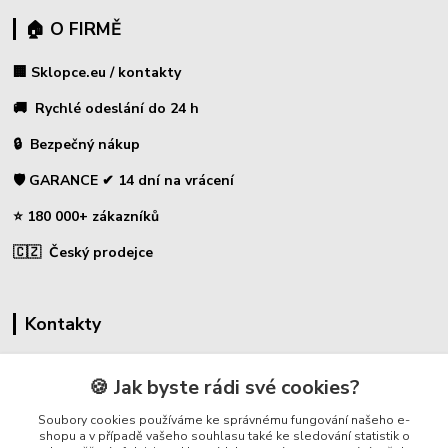
🏠 O FIRMĚ
🏢 Sklopce.eu / kontakty
🚚 Rychlé odeslání do 24 h
🔒 Bezpečný nákup
🛡️ GARANCE ✔ 14 dní na vrácení
⭐ 180 000+ zákazníků
🇨🇿 Český prodejce
Kontakty
☎ Sklopce - specializovaný obchod
🍪 Jak byste rádi své cookies?
🛡️ Zákaznická podpora
Soubory cookies používáme ke správnému fungování našeho e-
📞 728 007 997
shopu a v případě vašeho souhlasu také ke sledování statistik o