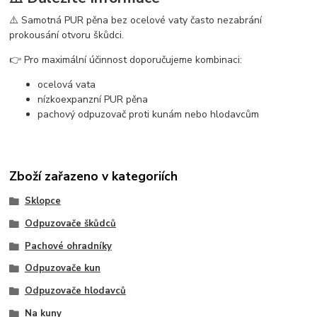
⚠️ Samotná PUR pěna bez ocelové vaty často nezabrání
prokousání otvoru škůdci.
👉 Pro maximální účinnost doporučujeme kombinaci:
ocelová vata
nízkoexpanzní PUR pěna
pachový odpuzovač proti kunám nebo hlodavcům
Zboží zařazeno v kategoriích
Sklopce
Odpuzovače škůdců
Pachové ohradníky
Odpuzovače kun
Odpuzovače hlodavců
Na kuny