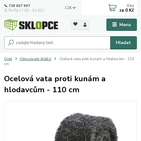
0
ks
📞 728 007 997
CZK
za
0 Kč
⏰ Po-Pá | 7:00 - 13:30 |
Menu
Hledat
Úvod
Odpuzovače škůdců
Ocelová vata proti kunám a hlodavcům - 110
cm
Ocelová vata proti kunám a
hlodavcům - 110 cm