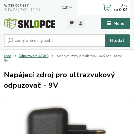
0
ks
📞 728 007 997
CZK
za
0 Kč
⏰ Po-Pá | 7:00 - 13:30 |
Menu
Hledat
Úvod
Odpuzovače škůdců
Napájecí zdroj pro ultrazvukový odpuzovač -
9V
Napájecí zdroj pro ultrazvukový
odpuzovač - 9V