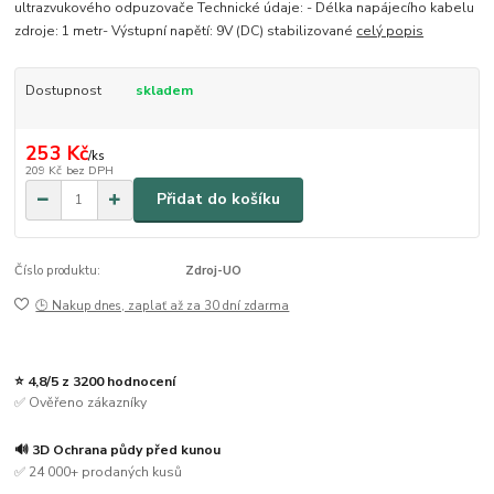
ultrazvukového odpuzovače Technické údaje: - Délka napájecího kabelu
zdroje: 1 metr- Výstupní napětí: 9V (DC) stabilizované
celý popis
Dostupnost
skladem
253 Kč
/
ks
209 Kč
bez DPH
Přidat do košíku
Číslo produktu:
Zdroj-UO
🕒 Nakup dnes, zaplať až za 30 dní zdarma
⭐ 4,8/5 z 3200 hodnocení
✅ Ověřeno zákazníky
🔊 3D Ochrana půdy před kunou
✅ 24 000+ prodaných kusů