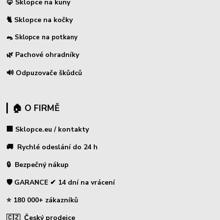
🦊 Sklopce na kuny
🐈 Sklopce na kočky
🐀 Sklopce na potkany
🌿 Pachové ohradníky
🔊 Odpuzovače škůdců
🏠 O FIRMĚ
🏢 Sklopce.eu / kontakty
🚚 Rychlé odeslání do 24 h
🔒 Bezpečný nákup
🛡️ GARANCE ✔ 14 dní na vrácení
⭐ 180 000+ zákazníků
🇨🇿 Český prodejce