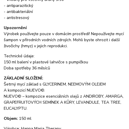
- antiparazitický
- antibakteriální
- antistresový
Upozornění
Výrobek používejte pouze v domácím prostředí! Nepoužívejte mycí
šampon v přírodních vodních zdrojích. Mohli byste ohrozit i další
živočichy (hmyz) v jejich reprodukci.
Technické údaje:
150 ml balení v plastové lahvičce s pumpičkou
Doba spotřeby 36 měsíců
ZÁKLADNÍ SLOŽENÍ:
Šetrný mycí základ s GLYCERINEM, NEEMOVÝM OLEJEM
A kompozicí NUEVO©.
NUEVO© – kompozice esenciálních olejů z ANDIROBY, AMARGA,
GRAPEFRUITOVÝCH SEMÍNEK A KŮRY, LEVANDULE, TEA TREE,
EUCALYPTU.
Objem:
150 ml
Výrobce: Hanna Maria Therapy