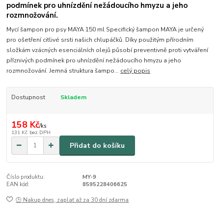
podmínek pro uhnízdění nežádoucího hmyzu a jeho
rozmnožování.
Mycí šampon pro psy MAYA 150 ml Specifický šampon MAYA je určený
pro ošetření citlivé srsti našich chlupáčků. Díky použitým přírodním
složkám vzácných esenciálních olejů působí preventivně proti vytváření
příznivých podmínek pro uhnízdění nežádoucího hmyzu a jeho
rozmnožování. Jemná struktura šampo...
celý popis
Dostupnost
Skladem
158 Kč
/
ks
131 Kč
bez DPH
Přidat do košíku
Číslo produktu:
MY-9
EAN kód:
8595228406625
🕒 Nakup dnes, zaplať až za 30 dní zdarma