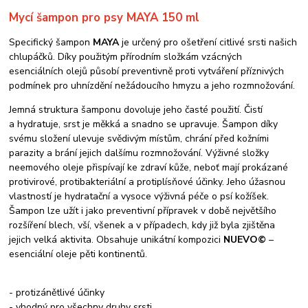
Mycí šampon pro psy MAYA 150 ml
Specifický šampon
MAYA
je určený pro ošetření citlivé srsti našich
chlupáčků. Díky použitým přírodním složkám vzácných
esenciálních olejů působí preventivně proti vytváření příznivých
podmínek pro uhnízdění nežádoucího hmyzu a jeho rozmnožování.
Jemná struktura šamponu dovoluje jeho časté použití. Čistí
a hydratuje, srst je měkká a snadno se upravuje. Šampon díky
svému složení ulevuje svědivým místům, chrání před kožními
parazity a brání jejich dalšímu rozmnožování. Výživné složky
neemového oleje přispívají ke zdraví kůže, neboť mají prokázané
protivirové, protibakteriální a protiplísňové účinky. Jeho úžasnou
vlastností je hydratační a vysoce výživná péče o psí kožíšek.
Šampon lze užít i jako preventivní přípravek v době největšího
rozšíření blech, vší, všenek a v případech, kdy již byla zjištěna
jejich velká aktivita. Obsahuje unikátní kompozici
NUEVO©
–
esenciální oleje pěti kontinentů.
- protizánětlivé účinky
- vhodný pro všechny druhy srsti