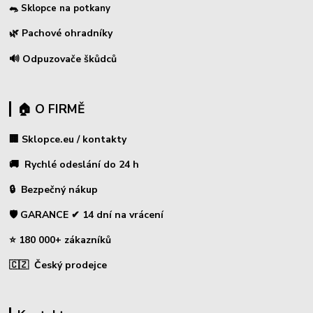
🐀 Sklopce na potkany
🌿 Pachové ohradníky
🔊 Odpuzovače škůdců
🏠 O FIRMĚ
🏢 Sklopce.eu / kontakty
🚚 Rychlé odeslání do 24 h
🔒 Bezpečný nákup
🛡️ GARANCE ✔ 14 dní na vrácení
⭐ 180 000+ zákazníků
🇨🇿 Český prodejce