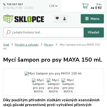
0
ks
📞 728 007 997
CZK
za
0 Kč
⏰ Po-Pá | 7:00 - 13:30 |
Menu
Hledat
Úvod
Pro dům a zahradu
Pro psy
Mycí šampon pro psy MAYA 150
ml.
Mycí šampon pro psy MAYA 150 ml.
Díky použitým přírodním složkám vzácných esenciálních
olejů působí preventivně proti vytváření příznivých