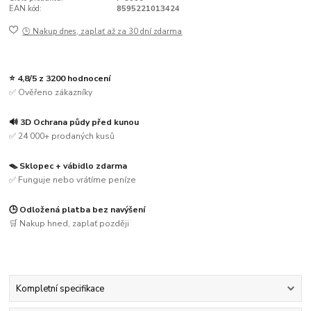
EAN kód:
8595221013424
🕒 Nakup dnes, zaplať až za 30 dní zdarma
⭐ 4,8/5 z 3200 hodnocení
✅ Ověřeno zákazníky
🔊 3D Ochrana půdy před kunou
✅ 24 000+ prodaných kusů
🪤 Sklopec + vábidlo zdarma
✅ Funguje nebo vrátíme peníze
🕒 Odložená platba bez navýšení
🛒 Nakup hned, zaplať později
Kompletní specifikace