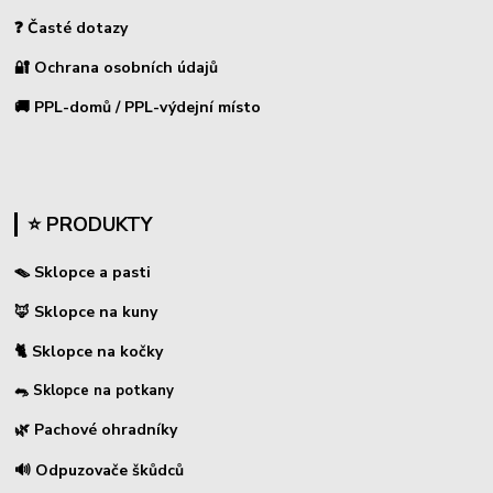
❓ Časté dotazy
🔐 Ochrana osobních údajů
🚚 PPL-domů / PPL-výdejní místo
⭐ PRODUKTY
🪤 Sklopce a pasti
🦊 Sklopce na kuny
🐈 Sklopce na kočky
🐀 Sklopce na potkany
🌿 Pachové ohradníky
🔊 Odpuzovače škůdců