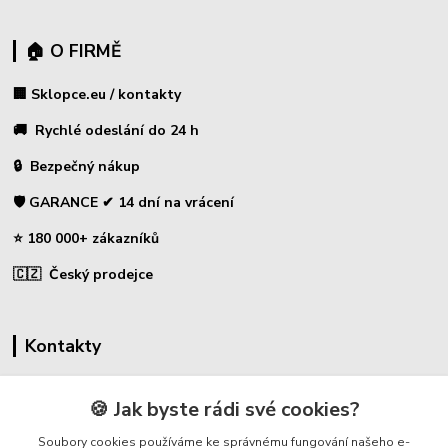
🏠 O FIRMĚ
🏢 Sklopce.eu / kontakty
🚚 Rychlé odeslání do 24 h
🔒 Bezpečný nákup
🛡️ GARANCE ✔ 14 dní na vrácení
⭐ 180 000+ zákazníků
🇨🇿 Český prodejce
Kontakty
☎ Sklopce - specializovaný obchod
🍪 Jak byste rádi své cookies?
🛡️ Zákaznická podpora
Soubory cookies používáme ke správnému fungování našeho e-