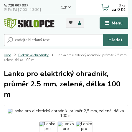
0
ks
📞 728 007 997
CZK
za
0 Kč
⏰ Po-Pá | 7:00 - 13:30 |
Menu
Hledat
Úvod
Elektrické ohradníky
Lanko pro elektrický ohradník, průměr 2,5 mm,
zelené, délka 100 m
Lanko pro elektrický ohradník,
průměr 2,5 mm, zelené, délka 100
m