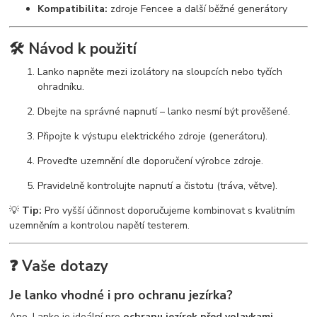
Kompatibilita:
zdroje Fencee a další běžné generátory
🛠️ Návod k použití
Lanko napněte mezi izolátory na sloupcích nebo tyčích
ohradníku.
Dbejte na správné napnutí – lanko nesmí být prověšené.
Připojte k výstupu elektrického zdroje (generátoru).
Proveďte uzemnění dle doporučení výrobce zdroje.
Pravidelně kontrolujte napnutí a čistotu (tráva, větve).
💡
Tip:
Pro vyšší účinnost doporučujeme kombinovat s kvalitním
uzemněním a kontrolou napětí testerem.
❓ Vaše dotazy
Je lanko vhodné i pro ochranu jezírka?
Ano. Lanko je ideální pro
ochranu jezírek před volavkami,