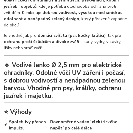
elektrických ohradníků na zahradách, pastvinách, kolem
jezírek i objektů
, kde je potřeba dlouhodobá ochrana proti
zvířatům. Kombinuje
dobrou vodivost, vysokou mechanickou
odolnost a nenápadný zelený design
, který přirozeně zapadne
do okolí.
Je vhodné jak pro
domácí zvířata (psi, kočky, králíci)
, tak pro
ochranu proti škůdcům a divoké zvěři
– kuny, vydry, volavky,
lišky nebo srnčí zvěř.
🔹 Vodivé lanko Ø 2,5 mm pro elektrické
ohradníky. Odolné vůči UV záření i počasí,
s dobrou vodivostí a nenápadnou zelenou
barvou. Vhodné pro psy, králíky, ochranu
jezírek i majetku.
⭐ Výhody
Spolehlivý přenos
Rovnoměrné vedení elektrického
⚡
impulzu
napětí po celé délce