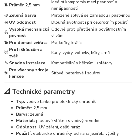
Ideální kompromis mezi pevností a
🧵
Průměr 2,5 mm
nenápadností
🌿
Zelená barva
Přirozeně splývá se zahradou i pastvinou
☀️
UV odolnost
Dlouhá životnost i při celoročním použití
Vysoká mechanická
Odolné proti přetržení a povětrnostním
💪
pevnost
vlivům
🐕
Pro domácí zvířata
Psi, kočky, králíci
Proti škůdcům a
🦊
Kuny, vydry, volavky, lišky, srnčí
zvěři
🔧
Snadná instalace
Kompatibilní s běžnými izolátory
Pro všechny zdroje
🔌
Síťové, bateriové i solární
Fencee
📐 Technické parametry
Typ:
vodivé lanko pro elektrický ohradník
Průměr:
2,5 mm
Barva:
zelená
Materiál:
plastové vlákno s vodivými vodiči
Odolnost:
UV záření, déšť, mráz
Použití:
elektrické ohradníky, ochrana jezírek, výběhy