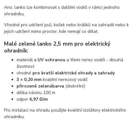
Ano, lanko lze kombinovat s dalšími vodiči v rámci jednoho
ohradníku.
Vhodné pro udržení psů, koček nebo králíků na zahradě nebo k
jejich udržení mimo prostor, kde nemají co dělat.
Malé zelené lanko 2,5 mm pro elektrický
ohradník:
materiál
s UV ochranou
a třemi nerez vodiči - dlouhá
životnost
vhodné
pro kratší elektrické ohrady a zahrady
3 × 0,20 mm
kvalitní nerezový vodič
přirozeně zelená
barva
(diskrétní)
délka návinu 100 m
odpor
6,97 Ω/m
Pro instalaci na ohradu použijte kvalitní izolátory elektrického
ohradníku.