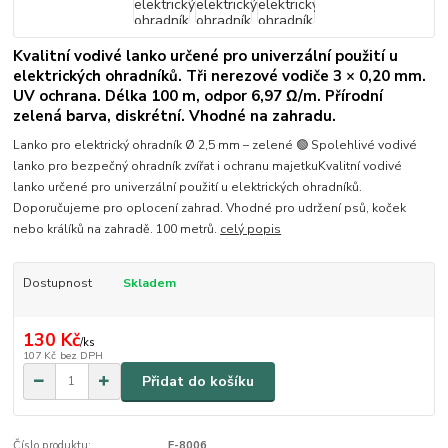
Kvalitní vodivé lanko určené pro univerzální použití u
elektrických ohradníků. Tři nerezové vodiče 3 × 0,20 mm.
UV ochrana. Délka 100 m, odpor 6,97 Ω/m. Přírodní
zelená barva, diskrétní. Vhodné na zahradu.
Lanko pro elektrický ohradník Ø 2,5 mm – zelené 🟢 Spolehlivé vodivé
lanko pro bezpečný ohradník zvířat i ochranu majetkuKvalitní vodivé
lanko určené pro univerzální použití u elektrických ohradníků.
Doporučujeme pro oplocení zahrad. Vhodné pro udržení psů, koček
nebo králíků na zahradě. 100 metrů.
celý popis
Dostupnost
Skladem
130 Kč
/
ks
107 Kč
bez DPH
Přidat do košíku
Číslo produktu:
F-8006