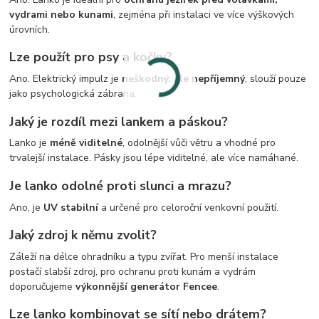
vydrami nebo kunami
, zejména při instalaci ve více výškových
úrovních.
Lze použít pro psy a kočky?
Ano. Elektrický impulz je
neškodný, ale nepříjemný
, slouží pouze
jako psychologická zábrana.
Jaký je rozdíl mezi lankem a páskou?
Lanko je
méně viditelné
, odolnější vůči větru a vhodné pro
trvalejší instalace. Pásky jsou lépe viditelné, ale více namáhané.
Je lanko odolné proti slunci a mrazu?
Ano, je
UV stabilní
a určené pro celoroční venkovní použití.
Jaký zdroj k němu zvolit?
Záleží na délce ohradníku a typu zvířat. Pro menší instalace
postačí slabší zdroj, pro ochranu proti kunám a vydrám
doporučujeme
výkonnější generátor Fencee
.
Lze lanko kombinovat se sítí nebo drátem?