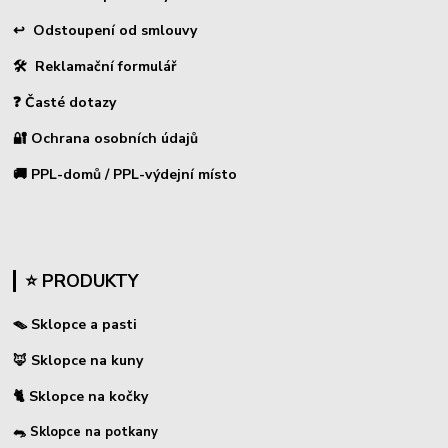
↩
Odstoupení od smlouvy
🛠 Reklamační formulář
❓ Časté dotazy
🔐 Ochrana osobních údajů
🚚 PPL-domů / PPL-výdejní místo
⭐ PRODUKTY
🪤 Sklopce a pasti
🦊 Sklopce na kuny
🐈 Sklopce na kočky
🐀 Sklopce na potkany