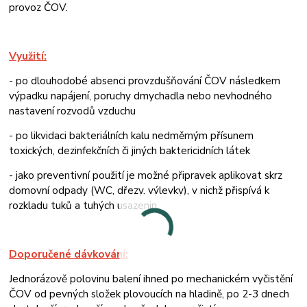
provoz ČOV.
Využití:
- po dlouhodobé absenci provzdušňování ČOV následkem
výpadku napájení, poruchy dmychadla nebo nevhodného
nastavení rozvodů vzduchu
- po likvidaci bakteriálních kalu nedměrným přísunem
toxických, dezinfekčních či jiných baktericidních látek
- jako preventivní použití je možné připravek aplikovat skrz
domovní odpady (WC, dřezy, výlevky), v nichž přispívá k
rozkladu tuků a tuhých usazenin.
Doporučené dávkování:
Jednorázově polovinu balení ihned po mechanickém vyčistění
ČOV od pevných složek plovoucích na hladině, po 2-3 dnech