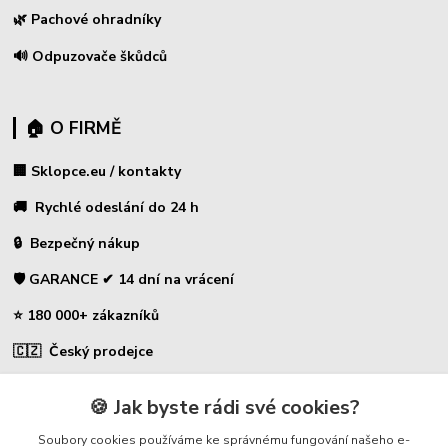
🌿 Pachové ohradníky
🔊 Odpuzovače škůdců
🏠 O FIRMĚ
🏢 Sklopce.eu / kontakty
🚚 Rychlé odeslání do 24 h
🔒 Bezpečný nákup
🛡️ GARANCE ✔ 14 dní na vrácení
⭐ 180 000+ zákazníků
🇨🇿 Český prodejce
🍪 Jak byste rádi své cookies?
Kontakty
Soubory cookies používáme ke správnému fungování našeho e-