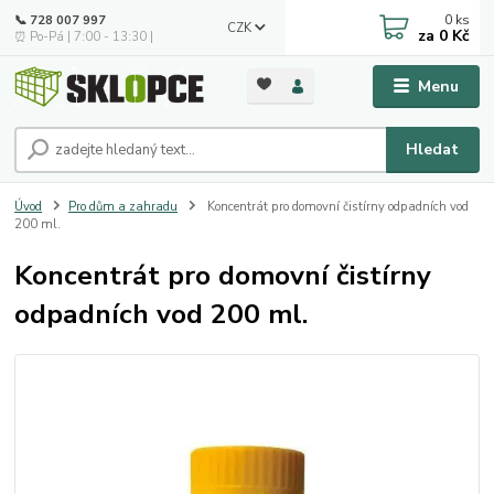
0
ks
📞 728 007 997
CZK
za
0 Kč
⏰ Po-Pá | 7:00 - 13:30 |
Menu
Hledat
Úvod
Pro dům a zahradu
Koncentrát pro domovní čistírny odpadních vod
200 ml.
Koncentrát pro domovní čistírny
odpadních vod 200 ml.