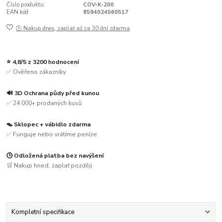
Číslo produktu:
COV-K-200
EAN kód:
8594024560517
🕒 Nakup dnes, zaplať až za 30 dní zdarma
⭐ 4,8/5 z 3200 hodnocení
✅ Ověřeno zákazníky
🔊 3D Ochrana půdy před kunou
✅ 24 000+ prodaných kusů
🪤 Sklopec + vábidlo zdarma
✅ Funguje nebo vrátíme peníze
🕒 Odložená platba bez navýšení
🛒 Nakup hned, zaplať později
Kompletní specifikace