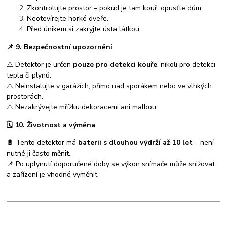
Zkontrolujte prostor – pokud je tam kouř, opusťte dům.
Neotevírejte horké dveře.
Před únikem si zakryjte ústa látkou.
📌
9. Bezpečnostní upozornění
⚠️ Detektor je určen
pouze pro detekci kouře
, nikoli pro detekci
tepla či plynů.
⚠️ Neinstalujte v garážích, přímo nad sporákem nebo ve vlhkých
prostorách.
⚠️ Nezakrývejte mřížku dekoracemi ani malbou.
🗓️
10. Životnost a výměna
🔋 Tento detektor má
baterii s dlouhou výdrží až 10 let
– není
nutné ji často měnit.
📌 Po uplynutí doporučené doby se výkon snímače může snižovat
a zařízení je vhodné vyměnit.