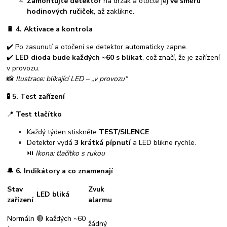
Zamontujte detektor
na držák a otočte jej
ve směru
hodinových ručiček
, až zaklikne.
🔋
4. Aktivace a kontrola
✔️ Po zasunutí a otočení se detektor automaticky zapne.
✔️
LED dioda bude každých ~60 s blikat
, což značí, že je zařízení
v provozu.
📸
Ilustrace: blikající LED – „v provozu“
🧪
5. Test zařízení
📍
Test tlačítko
Každý týden stiskněte
TEST/SILENCE
.
Detektor vydá
3 krátká pípnutí
a LED blikne rychle.
⏯️
Ikona: tlačítko s rukou
🔔
6. Indikátory a co znamenají
Stav
Zvuk
LED bliká
zařízení
alarmu
Normáln
🔴 každých ~60
žádný