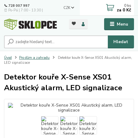
0
ks
📞 728 007 997
CZK
za
0 Kč
⏰ Po-Pá | 7:00 - 13:30 |
Menu
Hledat
Úvod
Pro dům a zahradu
Detektor kouře X-Sense XS01 Akustický alarm,
LED signalizace
Detektor kouře X-Sense XS01
Akustický alarm, LED signalizace