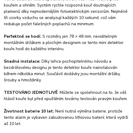
kouřem a ohněm. Systém rychle rozpozná kouř doutnajících
plamenů díky nejmodernějším fotoelektrickým senzorům. Nejméně
tři vzorky vzduchu se analyzují každých 10 sekund, což vám
redukuje počet falešných poplachů na minimum.
Perfektně se hodí:
S rozměry jen 78 × 48 mm, neviditelným
montážním držákem a plochým designem se tento mini detektor
kouře hodí do každého interiéru.
Snadná instalace:
Díky lehce pochopitelnému návodu a
bezdrátovému designu je tento detektor kouře nainstalován
během několika minut. Součástí dodávky jsou montážní držáky,
šrouby a hmoždinky.
TESTOVÁNO JEDNOTLIVĚ
: Můžete se spolehnout na to, že váš
hlásič kouře byl před opuštěním továrny testován pravým kouřem.
Životnost baterie 10 let:
Není nutná výměna baterie, protože
tento alarm je vybaven zabudovanou lithiovou baterií, která vydrží
až 10 let.