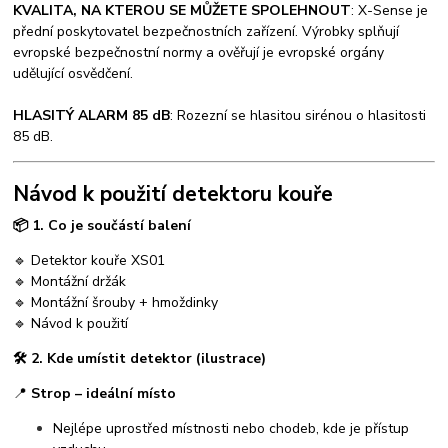
KVALITA, NA KTEROU SE MŮŽETE SPOLEHNOUT
: X-Sense je
přední poskytovatel bezpečnostních zařízení. Výrobky splňují
evropské bezpečnostní normy a ověřují je evropské orgány
udělující osvědčení.
HLASITÝ ALARM 85 dB
: Rozezní se hlasitou sirénou o hlasitosti
85 dB.
Návod k použití detektoru kouře
📦
1. Co je součástí balení
🔹 Detektor kouře XS01
🔹 Montážní držák
🔹 Montážní šrouby + hmoždinky
🔹 Návod k použití
🛠️
2. Kde umístit detektor (ilustrace)
📍
Strop – ideální místo
Nejlépe uprostřed místnosti nebo chodeb, kde je přístup