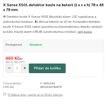
X-Sense XS01 detektor kouře na baterii (š x v x h) 78 x 48
x 78 mm
💸 Detektor kouře X-Sense XS01 Akustický alarm, LED signalizace a
jednoduchá instalace. 🔋Lithiová baterie na 10 let. Kompaktní detektor
kouře X‑Sense XS01 nabízí spolehlivou fotoelektrickou detekci skrytých
požárů, hlasitý alarm ≥ 85 dB a jednoduchou instalaci.
celý popis
Dostupnost
Skladem
460 Kč
/
ks
380 Kč
bez DPH
Přidat do košíku
Číslo produktu:
C-3451244
EAN kód:
0810194780875
🕒 Nakup dnes, zaplať až za 30 dní zdarma