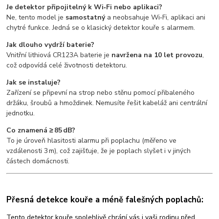
Je detektor připojitelný k Wi‑Fi nebo aplikaci?
Ne, tento model je
samostatný
a neobsahuje Wi‑Fi, aplikaci ani
chytré funkce. Jedná se o klasický detektor kouře s alarmem.
Jak dlouho vydrží baterie?
Vnitřní lithiová CR123A baterie je
navržena na 10 let provozu
,
což odpovídá celé životnosti detektoru.
Jak se instaluje?
Zařízení se připevní na strop nebo stěnu pomocí přibaleného
držáku, šroubů a hmoždinek. Nemusíte řešit kabeláž ani centrální
jednotku.
Co znamená ≥ 85 dB?
To je úroveň hlasitosti alarmu při poplachu (měřeno ve
vzdálenosti 3 m), což zajišťuje, že je poplach slyšet i v jiných
částech domácnosti.
Přesná detekce kouře a méně falešných poplachů:
Tento detektor kouře spolehlivě chrání vás i vaši rodinu před