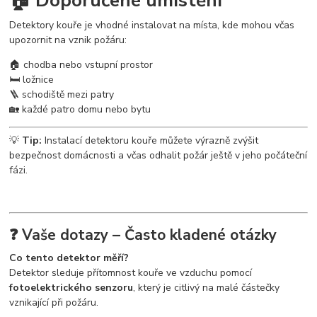
🏠 Doporučené umístění
Detektory kouře je vhodné instalovat na místa, kde mohou včas
upozornit na vznik požáru:
🏠 chodba nebo vstupní prostor
🛏️ ložnice
🪜 schodiště mezi patry
🏡 každé patro domu nebo bytu
💡
Tip:
Instalací detektoru kouře můžete výrazně zvýšit
bezpečnost domácnosti a včas odhalit požár ještě v jeho počáteční
fázi.
❓ Vaše dotazy – Často kladené otázky
Co tento detektor měří?
Detektor sleduje přítomnost kouře ve vzduchu pomocí
fotoelektrického senzoru
, který je citlivý na malé částečky
vznikající při požáru.