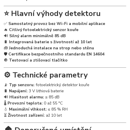
⭐ Hlavní výhody detektoru
✅
Samostatný provoz bez Wi-Fi a mobilní aplikace
🔥
Citlivý fotoelektrický senzor kouře
🔊
Silný alarm minimálně 85 dB
🔋
Integrovaná baterie s životností až 10 let
🧰
Jednoduchá instalace na strop nebo stěnu
🛡️
Certifikace bezpečnostního standardu EN 14604
🔘
Testovací a ztišovací tlačítko
⚙️ Technické parametry
📡
Typ senzoru:
fotoelektrický detektor kouře
🔋
Napájení:
3 V lithiová baterie
🔊
Hlasitost alarmu:
≥ 85 dB
🌡️
Provozní teplota:
0 až 55 °C
💧
Maximální vlhkost:
≤ 85 % RH
⏳
Životnost zařízení:
až 10 let