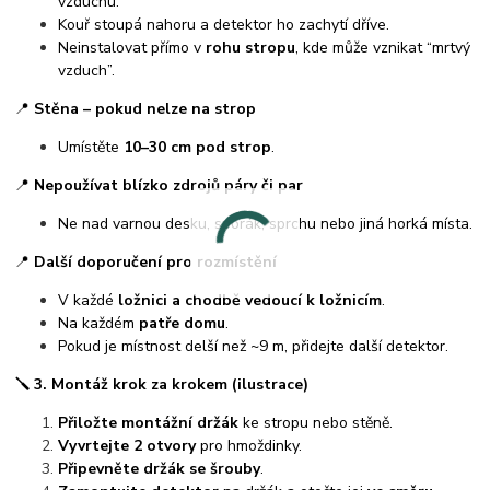
vzduchu.
Kouř stoupá nahoru a detektor ho zachytí dříve.
Neinstalovat přímo v
rohu stropu
, kde může vznikat “mrtvý
vzduch”.
📍
Stěna – pokud nelze na strop
Umístěte
10–30 cm pod strop
.
📍
Nepoužívat blízko zdrojů páry či par
Ne nad varnou desku, sporák, sprchu nebo jiná horká místa.
📍
Další doporučení pro rozmístění
V každé
ložnici a chodbě vedoucí k ložnicím
.
Na každém
patře domu
.
Pokud je místnost delší než ~9 m, přidejte další detektor.
🪛
3. Montáž krok za krokem (ilustrace)
Přiložte montážní držák
ke stropu nebo stěně.
Vyvrtejte 2 otvory
pro hmoždinky.
Připevněte držák se šrouby
.