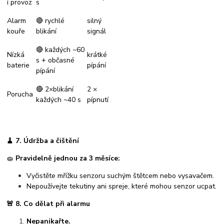
í provoz
s
Alarm
🔴 rychlé
silný
kouře
blikání
signál
🔴 každých ~60
Nízká
krátké
s + občasné
baterie
pípání
pípání
🔴 2×blikání
2 ×
Porucha
každých ~40 s
pípnutí
🧹
7. Údržba a čištění
🧽
Pravidelně jednou za 3 měsíce:
Vyčistěte mřížku senzoru suchým štětcem nebo vysavačem.
Nepoužívejte tekutiny ani spreje, které mohou senzor ucpat.
🚨
8. Co dělat při alarmu
Nepanikařte.