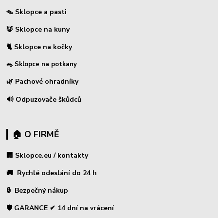
🪤 Sklopce a pasti
🦊 Sklopce na kuny
🐈 Sklopce na kočky
🐀 Sklopce na potkany
🌿 Pachové ohradníky
🔊 Odpuzovače škůdců
🏠 O FIRMĚ
🏢 Sklopce.eu / kontakty
🚚 Rychlé odeslání do 24 h
🔒 Bezpečný nákup
🛡️ GARANCE ✔ 14 dní na vrácení