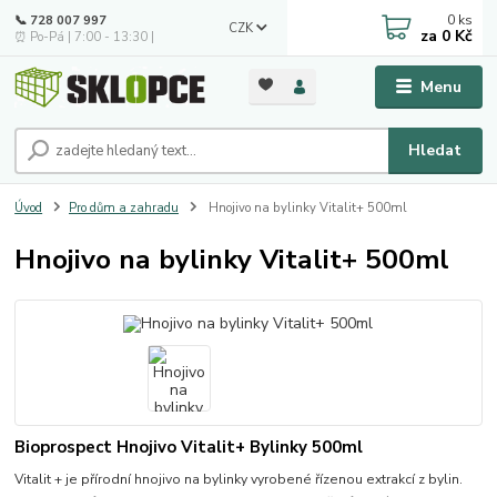
0
ks
📞 728 007 997
CZK
za
0 Kč
⏰ Po-Pá | 7:00 - 13:30 |
Menu
Hledat
Úvod
Pro dům a zahradu
Hnojivo na bylinky Vitalit+ 500ml
Hnojivo na bylinky Vitalit+ 500ml
Bioprospect Hnojivo Vitalit+ Bylinky 500ml
Vitalit + je přírodní hnojivo na bylinky vyrobené řízenou extrakcí z bylin.