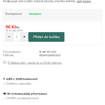
Podporuje růst rostlin, listové plochy a tvorbu kořenů.
celý popis
Dostupnost
Skladem
96 Kč
/
ks
79 Kč
bez DPH
Přidat do košíku
Číslo produktu:
B-88-00-022
EAN kód:
8594024561033
🕒 Nakup dnes, zaplať až za 30 dní zdarma
⭐ 4,8/5 z 3200 hodnocení
✅ Ověřeno zákazníky
🔊 3D Ochrana půdy před kunou
✅ 24 000+ prodaných kusů