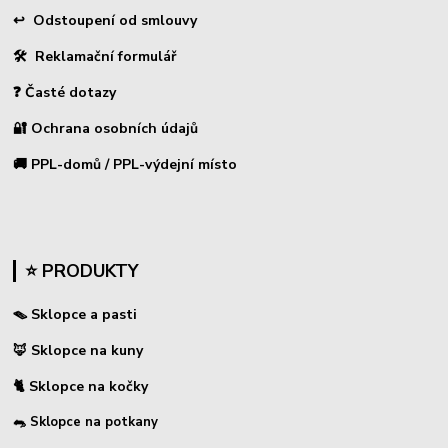
↩
Odstoupení od smlouvy
🛠 Reklamační formulář
❓ Časté dotazy
🔐 Ochrana osobních údajů
🚚 PPL-domů / PPL-výdejní místo
⭐ PRODUKTY
🪤 Sklopce a pasti
🦊 Sklopce na kuny
🐈 Sklopce na kočky
🐀 Sklopce na potkany