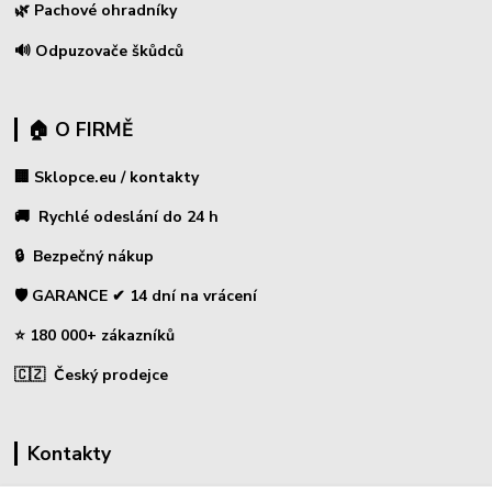
🌿 Pachové ohradníky
🔊 Odpuzovače škůdců
🏠 O FIRMĚ
🏢 Sklopce.eu / kontakty
🚚 Rychlé odeslání do 24 h
🔒 Bezpečný nákup
🛡️ GARANCE ✔ 14 dní na vrácení
⭐ 180 000+ zákazníků
🇨🇿 Český prodejce
Kontakty