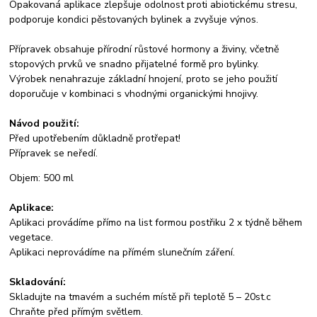
Opakovaná aplikace zlepšuje odolnost proti abiotickému stresu,
podporuje kondici pěstovaných bylinek a zvyšuje výnos.
Přípravek obsahuje přírodní růstové hormony a živiny, včetně
stopových prvků ve snadno přijatelné formě pro bylinky.
Výrobek nenahrazuje základní hnojení, proto se jeho použití
doporučuje v kombinaci s vhodnými organickými hnojivy.
Návod použití:
Před upotřebením důkladně protřepat!
Přípravek se neředí.
Objem: 500 ml
Aplikace:
Aplikaci provádíme přímo na list formou postřiku 2 x týdně během
vegetace.
Aplikaci neprovádíme na přímém slunečním záření.
Skladování:
Skladujte na tmavém a suchém místě při teplotě 5 – 20st.c
Chraňte před přímým světlem.