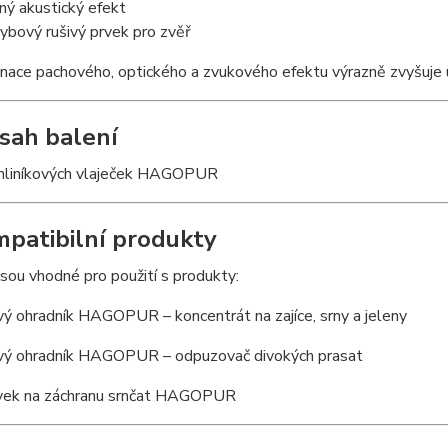
ný akustický efekt
ybový rušivý prvek pro zvěř
nace pachového, optického a zvukového efektu výrazně zvyšuje 
sah balení
 hliníkových vlaječek HAGOPUR
patibilní produkty
jsou vhodné pro použití s produkty:
ý ohradník HAGOPUR – koncentrát na zajíce, srny a jeleny
vý ohradník HAGOPUR – odpuzovač divokých prasat
avek na záchranu srnčat HAGOPUR