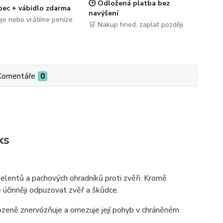
🕒 Odložená platba bez
pec + vábidlo zdarma
navýšení
je nebo vrátíme peníze
🛒 Nakup hned, zaplať později
Komentáře
0
ks
elentů a pachových ohradníků proti zvěři. Kromě
ě účinněji odpuzovat zvěř a škůdce.
irozeně znervózňuje a omezuje její pohyb v chráněném