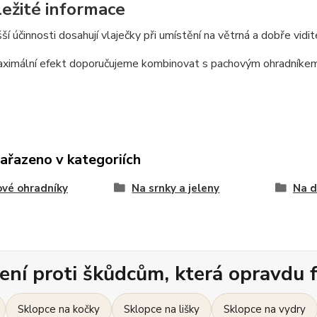
ležité informace
šší účinnosti dosahují vlaječky při umístění na větrná a dobře vidit
aximální efekt doporučujeme kombinovat s pachovým ohradníke
zařazeno v kategoriích
vé ohradníky
Na srnky a jeleny
Na d
ení proti škůdcům, která opravdu f
Sklopce na kočky
Sklopce na lišky
Sklopce na vydry