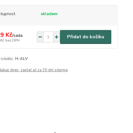
tupnost
skladem
9 Kč
/
sada
Přidat do košíku
 Kč
bez DPH
roduktu:
H-ALV
Nakup dnes, zaplať až za 30 dní zdarma