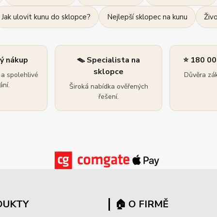
Jak ulovit kunu do sklopce?
Nejlepší sklopec na kunu
Živ
ný nákup
🪤 Specialista na
⭐ 180 00
sklopce
a spolehlivé
Důvěra zák
ní.
Široká nabídka ověřených
řešení.
DUKTY
🏠 O FIRMĚ