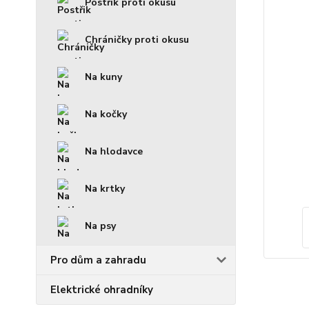
Postřik proti okusu
Chráničky proti okusu
Na kuny
Na kočky
Na hlodavce
Na krtky
Na psy
Pro dům a zahradu
Elektrické ohradníky