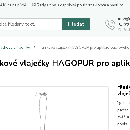
🦝 Kuna na půdě
💡 Rady a tipy jak správně používat sklopce a pasti
info@
Hledat
📞 7
⏰ Po-P
achové ohradníky
Hliníkové vlaječky HAGOPUR pro aplikaci pachového 
íkové vlaječky HAGOPUR pro aplik
Hliní
vlaje
🦌🚩 H
pachov
zvěři 
popis