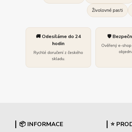
Živolovné pasti
🚚 Odesíláme do 24
🛡️ Bezpeč
hodin
Ověřený e-shop 
objedná
Rychlé doručení z českého
skladu.
📦 INFORMACE
⭐ PRO