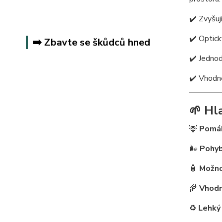
✔️ Zvyšuj
✔️ Optick
➡️ Zbavte se škůdců hned
✔️ Jednod
✔️ Vhodné
🌱 Hl
🦌
Pomáh
🌬️
Pohyb
🧴
Možno
🌾
Vhodn
♻️
Lehký 