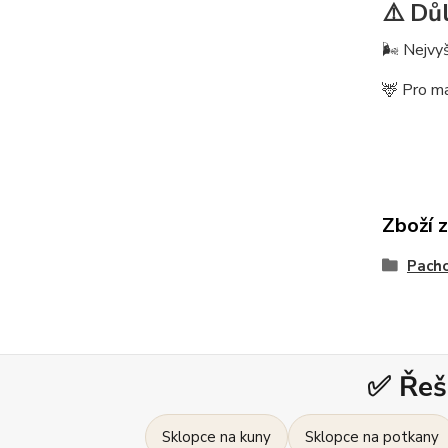
⚠️ Dů
🌬️ Nejvy
🦌 Pro m
Zboží 
Pacho
✅ Řeš
Sklopce na kuny
Sklopce na potkany