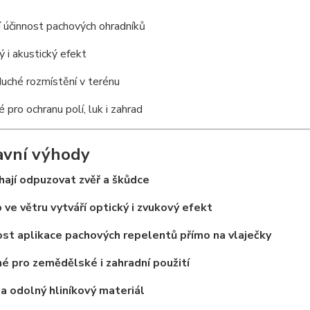
í účinnost pachových ohradníků
ý i akustický efekt
uché rozmístění v terénu
 pro ochranu polí, luk i zahrad
avní výhody
ají odpuzovat zvěř a škůdce
 ve větru vytváří optický i zvukový efekt
st aplikace pachových repelentů přímo na vlaječky
é pro zemědělské i zahradní použití
a odolný hliníkový materiál