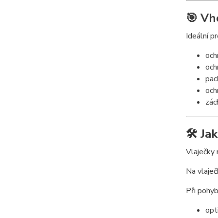
🎯 Vh
Ideální pr
och
och
pac
och
zác
🛠 Ja
Vlaječky
Na vlaječ
Při pohyb
opt