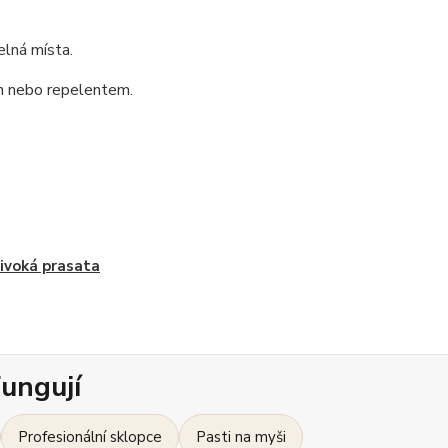
elná místa.
m nebo repelentem.
ivoká prasata
ungují
Profesionální sklopce
Pasti na myši