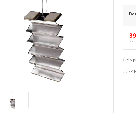
Dos
39
330
Číslo p
🕒 