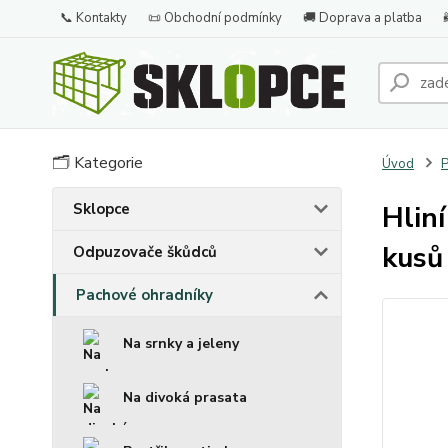
📞 Kontakty
📜 Obchodní podmínky
🚚 Doprava a platba
🗂️ Kategorie
Úvod
P
Sklopce
Hlin
kusů
Odpuzovače škůdců
Pachové ohradníky
Na srnky a jeleny
Na divoká prasata