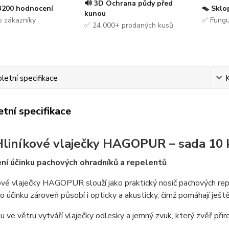
🔊 3D Ochrana půdy před
 3200 hodnocení
🪤 Sklo
kunou
 zákazníky
✅ Fungu
✅ 24 000+ prodaných kusů
etní specifikace
tní specifikace
Hliníkové vlaječky HAGOPUR – sada 10 
ní účinku pachových ohradníků a repelentů
ové vlaječky HAGOPUR slouží jako praktický nosič pachových rep
 účinku zároveň působí i opticky a akusticky, čímž pomáhají ješt
u ve větru vytváří vlaječky odlesky a jemný zvuk, který zvěř př