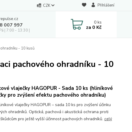
Přihlášení
CZK
repulse.cz
0
ks
28 007 997
za
0 Kč
á | 7:00 - 13:30 |
ohradníku - 10 kusů
aci pachového ohradníku - 10
kové vlaječky HAGOPUR - Sada 10 ks (hliníkové
čky pro zvýšení efektu pachového ohradníku)
liníkové vlaječky HAGOPUR – sada 10 ks pro zvýšení účinku
ých ohradníků. Optická, pachová i akustická ochrana proti
a škůdcům pro ještě vyšší účinnost pachových ohradníků.
celý