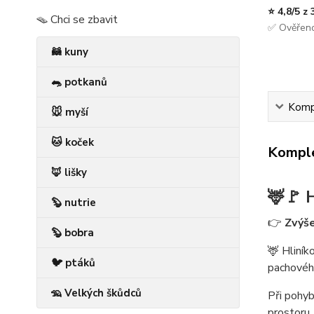
⭐ 4,8/5 z
🪤 Chci se zbavit
✅ Ověřeno
🦝 kuny
🐀 potkanů
Kompl
🐭 myší
🐱 koček
Komple
🦊 lišky
🦌🚩
🦫 nutrie
👉
Zvýše
🦫 bobra
🦌 Hliník
🐦 ptáků
pachového
🦡 Velkých škůdců
Při pohyb
prostoru.