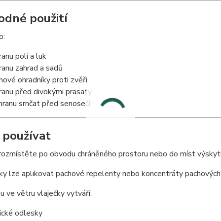
odné použití
o:
ranu polí a luk
ranu zahrad a sadů
hové ohradníky proti zvěři
ranu před divokými prasaty
hranu srnčat před senosečí
k používat
 rozmístěte po obvodu chráněného prostoru nebo do míst výskyt
ky lze aplikovat pachové repelenty nebo koncentráty pachových
u ve větru vlaječky vytváří:
ické odlesky