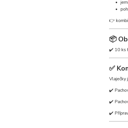
jem
poh
👉 kombi
📦 Ob
✔️ 10 ks
✅ Kom
Vlaječky 
✔️ Pachov
✔️ Pacho
✔️ Přípr