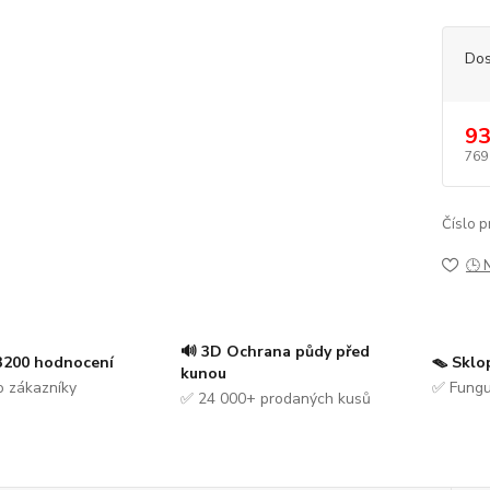
Dos
93
769
Číslo p
🕒 
🔊 3D Ochrana půdy před
 3200 hodnocení
🪤 Sklo
kunou
 zákazníky
✅ Fungu
✅ 24 000+ prodaných kusů