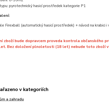
ašení: 8-10m2
typu: pyrotechnický hasicí prostředek kategorie P1
lení:
ule Firexball (automatický hasicí prostředek) + návod na krabici 
ní zboží bude dopravcem proveda kontrola občanského průk
let. Bez doložení plnoletosti (18 let) nebude toto zboží v
zařazeno v kategoriích
ům a zahradu