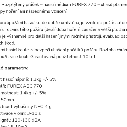
 Rozptýlený prášek – hasicí médium FUREX 770 – uhasil plameny
py hoření ani následnému vznícení.
protipožární hasicí koule dobře umístěna, je vznikající požár aut
tí u rozvinutého požáru (delší doba hoření, zasažena větší plocha m
o je významné pro další hašení jinými ručními přístroji, evakuaci os
ch škod.
rní hasicí koule zabezpečí uhašení počátků požáru. Rozloha chrán
oužít více koulí. Garantovaná použitelnost 10 let.
ké parametry:
 hasicí náplně: 1,3kg +/- 5%
áplň: FUREX ABC 770
hmotnost: 1,4kg +/- 5%
 150mm
otnost výbušniny NEC: 4 g
tivace v ohni: 3-10 s
signál: 120-130 dBA