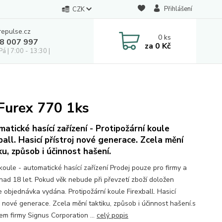
Přihlášení
CZK
repulse.cz
0
ks
28 007 997
za
0 Kč
á | 7:00 - 13:30 |
Furex 770 1ks
atické hasící zařízení - Protipožární koule
ball. Hasicí přístroj nové generace. Zcela mění
ku, způsob i účinnost hašení.
koule - automatické hasící zařízení Prodej pouze pro firmy a
nad 18 let. Pokud věk nebude při převzetí zboží doložen
 objednávka vydána. Protipožární koule Firexball. Hasicí
j nové generace. Zcela mění taktiku, způsob i účinnost hašení.s
em firmy Signus Corporation ...
celý popis