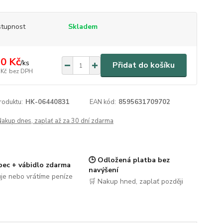
tupnost
Skladem
0 Kč
/
ks
Přidat do košíku
 Kč
bez DPH
roduktu:
HK-06440831
EAN kód:
8595631709702
Nakup dnes, zaplať až za 30 dní zdarma
🕒 Odložená platba bez
pec + vábidlo zdarma
navýšení
je nebo vrátíme peníze
🛒 Nakup hned, zaplať později