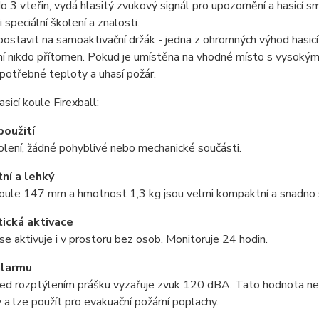
do 3 vteřin, vydá hlasitý zvukový signál pro upozornění a hasicí 
 speciální školení a znalosti.
ostavit na samoaktivační držák - jedna z ohromných výhod hasicí 
í nikdo přítomen. Pokud je umístěna na vhodné místo s vysokým 
potřebné teploty a uhasí požár.
sicí koule Firexball:
oužití
lení, žádné pohyblivé nebo mechanické součásti.
ní a lehký
oule 147 mm a hmotnost 1,3 kg jsou velmi kompaktní a snadno se
ická aktivace
 se aktivuje i v prostoru bez osob. Monitoruje 24 hodin.
alarmu
ed rozptýlením prášku vyzařuje zvuk 120 dBA. Tato hodnota nep
 a lze použít pro evakuační požární poplachy.