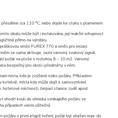
í přesáhne cca 110 °C, nebo dojde ke styku s plamenem
mto obalu může být i instalována, její reakční schopnost
ngličtině přímo na výrobku.
icí práškovou směs FUREX 770 a směs pro iniciaci
hněm se sama aktivuje, zazní varovný zvukový signál,
jící požár na ploše s rozlohou 8 – 10 m2. Varovný
cela bezpečný pro okolí i předměty v něm.
ce nad místa, kde je zvýšené riziko požáru. Příkladem
v kotelně, místa kde může dojít k samovznícení,
, hotelové místnosti, čerpací stanice, lodě apod.
vhodit kouli do ohniska vznikajícího požáru ze
ha případech velmi užitečná.
cím požáru v první etapě hoření, požár byl uhašen max. do