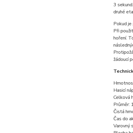
3 sekund.
druhé eta
Pokud je 
Při použi
hoření. T
následný
Protipožá
žádoucí p
Technic
Hmotnost
Hasicí n
Celková 
Průměr:
Čistá hm
Čas do ak
Varovný 