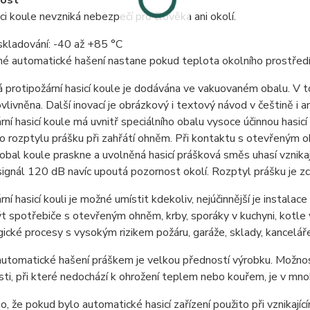
ost
aci koule nevzniká nebezpečí pro člověka ani okolí.
skladování: -40 až +85 °C
é automatické hašení nastane pokud teplota okolního prostřed
 protipožární hasicí koule je dodávána ve vakuovaném obalu. V to
ovlivněna. Další inovací je obrázkový i textový návod v češtině i a
rní hasicí koule má uvnitř speciálního obalu vysoce účinnou has
 rozptylu prášku při zahřátí ohněm. Při kontaktu s otevřeným o
obal koule praskne a uvolněná hasicí prášková směs uhasí vznika
ignál 120 dB navíc upoutá pozornost okolí. Rozptyl prášku je z
rní hasicí kouli je možné umístit kdekoliv, nejúčinnější je instala
 spotřebiče s otevřeným ohněm, krby, sporáky v kuchyni, kotle 
ické procesy s vysokým rizikem požáru, garáže, sklady, kanceláře
utomatické hašení práškem je velkou předností výrobku. Možnost 
ti, při které nedochází k ohrožení teplem nebo kouřem, je v mno
o, že pokud bylo automatické hasicí zařízení použito při vznikají