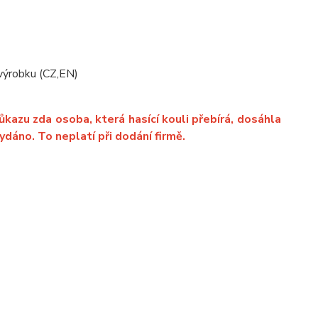
i výrobku (CZ,EN)
azu zda osoba, která hasící kouli přebírá, dosáhla
ydáno. To neplatí při dodání firmě.