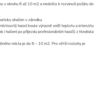
 v okruhu 8 až 10 m2 a nedošlo k rozvinutí požáru do
omaticky uhašen v zárodku.
ístnosti) hasicí koule výrazně sníží teplotu a intenzitu
ob i hašení po příjezdu profesionálních hasičů z hlediska
ěného místa je do 8 – 10 m2. Pro větší rozlohy je