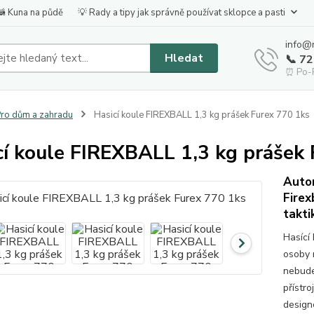
🦝 Kuna na půdě
💡 Rady a tipy jak správně používat sklopce a pasti
info@
Hledat
📞 7
⏰ Po-P
ro dům a zahradu
Hasicí koule FIREXBALL 1,3 kg prášek Furex 770 1ks
cí koule FIREXBALL 1,3 kg prášek 
Autom
Firex
takti
Hasící 
osoby 
nebude
přístro
design