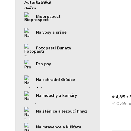
kurníku
Bioprospect
Na vosy a sršně
Fotopasti Bunaty
Pro psy
Na zahradní škůdce
Na mouchy a komáry
⭐ 4,8/5 z
✅ Ověřeno
Na štěnice a lezoucí hmyz
Na mravence a klíšťata