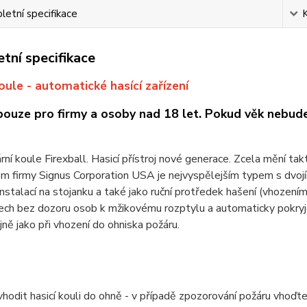
etní specifikace
tní specifikace
oule - automatické hasící zařízení
pouze pro firmy a osoby nad 18 let.
Pokud věk nebude
rní koule Firexball. Hasicí přístroj nové generace. Zcela mění takt
m firmy Signus Corporation USA je nejvyspělejším typem s dvojím
(instalací na stojanku a také jako ruční protředek hašení (vhození
ch bez dozoru osob k mžikovému rozptylu a automaticky pokryje 
jně jako při vhození do ohniska požáru.
vhodit hasicí kouli do ohně - v případě zpozorování požáru vhoďte