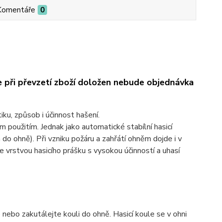
Komentáře
0
 při převzetí zboží doložen nebude objednávka
iku, způsob i účinnost hašení.
 použitím. Jednak jako automatické stabílní hasicí
m do ohně). Při vzniku požáru a zahřátí ohněm dojde i v
vrstvou hasicího prášku s vysokou účinností a uhasí
 nebo zakutálejte kouli do ohně. Hasicí koule se v ohni