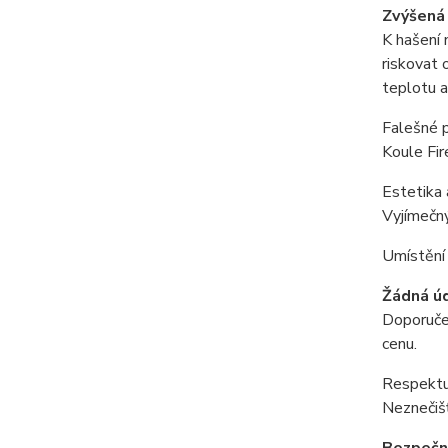
Zvýšená
K hašení 
riskovat 
teplotu a 
Falešné 
Koule Fir
Estetika 
Vyjímečný
Umístění 
Žádná ú
Doporučen
cenu.
Respektuj
Neznečišť