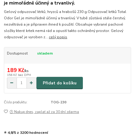
je mimořádně účinný a trvanlivý.
Gelový odpuzovač ktrků, hryzců a hrabošů 230 g.Odpuzovač krtků Total
Odor Gel je mimořádně účinný a trvanlivý. V tubě zůstává stále čerstvý,
nezvětrává a je připraven ihned k použití. Obsahuje vybrané pachové
složky které krtek nemá rád a opustí takto ochráněný prostor. Gelový
odpuzovač je vyroben z...
celý popis
Dostupnost
skladem
189 Kč
/
ks
156 Kč
bez DPH
Přidat do košíku
Číslo produktu:
TOG-230
🕒 Nakup dnes, zaplať až za 30 dní zdarma
⭐ 4,8/5 z 3200 hodnocení