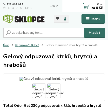
0
ks
📞 728 007 997
CZK
za
0 Kč
⏰ Po-Pá | 7:00 - 13:30 |
Menu
Hledat
Úvod
Odpuzovače škůdců
Gelový odpuzovač ktrků, hryzců a hrabošů
Gelový odpuzovač ktrků, hryzců a
hrabošů
Total Odor Gel 230g odpuzovač krtků, hrabošů a hryzců