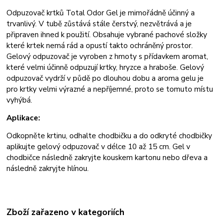
Odpuzovač krtků Total Odor Gel je mimořádně účinný a
trvanlivý. V tubě zůstává stále čerstvý, nezvětrává a je
připraven ihned k použití. Obsahuje vybrané pachové složky
které krtek nemá rád a opustí takto ochráněný prostor.
Gelový odpuzovač je vyroben z hmoty s přídavkem aromat,
které velmi účinně odpuzují krtky, hryzce a hraboše. Gelový
odpuzovač vydrží v půdě po dlouhou dobu a aroma gelu je
pro krtky velmi výrazné a nepříjemné, proto se tomuto místu
vyhýbá.
Aplikace:
Odkopněte krtinu, odhalte chodbičku a do odkryté chodbičky
aplikujte gelový odpuzovač v délce 10 až 15 cm. Gel v
chodbičce následně zakryjte kouskem kartonu nebo dřeva a
následně zakryjte hlínou.
Zboží zařazeno v kategoriích