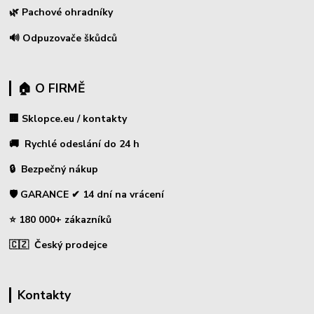
🌿 Pachové ohradníky
🔊 Odpuzovače škůdců
🏠 O FIRMĚ
🏢 Sklopce.eu / kontakty
🚚 Rychlé odeslání do 24 h
🔒 Bezpečný nákup
🛡️ GARANCE ✔ 14 dní na vrácení
⭐ 180 000+ zákazníků
🇨🇿 Český prodejce
Kontakty