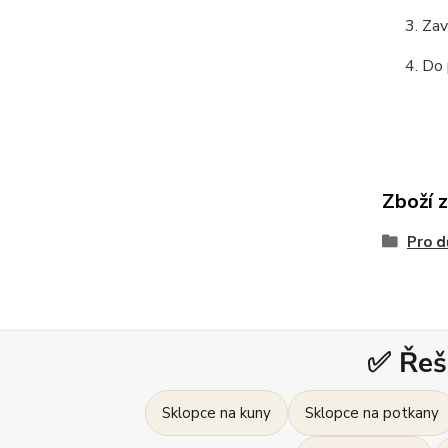
Zav
Do 
Zboží 
Pro d
✅ Řeš
Sklopce na kuny
Sklopce na potkany