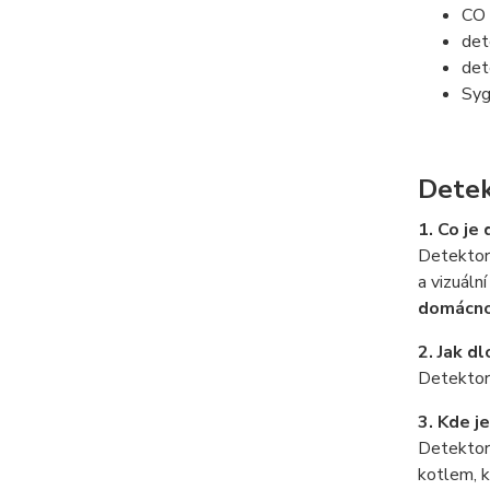
CO 
det
det
Syg
Detek
1. Co je
Detektor
a vizuáln
domácnos
2. Jak d
Detektor
3. Kde j
Detektor
kotlem, k