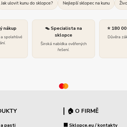
Jak ulovit kunu do sklopce?
Nejlepší sklopec na kunu
Živ
ný nákup
🪤 Specialista na
⭐ 180 00
sklopce
a spolehlivé
Důvěra zák
ní.
Široká nabídka ověřených
řešení.
DUKTY
🏠 O FIRMĚ
 a pasti
🏢 Sklopce.eu / kontakty