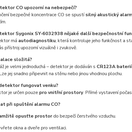
etektor CO upozorní na nebezpečí?
ročení bezpečné koncentrace CO se spustí
silný akustický alar
ím.
tektor Sygonix SY‑6032938 nějaké další bezpečnostní fu
ektor má
autodiagnostiku
, která kontroluje jeho funkčnost a s
ás přístroj upozorní vizuálně i zvukově.
talace složitá?
ž je velmi jednoduchá – detektor je dodáván s
CR123A baterií,
 Lze jej snadno připevnit na stěnu nebo jinou vhodnou plochu.
detektor fungovat venku?
ktor je určen pouze
pro vnitřní prostory
. Přímé vystavení počas
lat při spuštění alarmu CO?
mžitě opusťte prostor
do bezpečí čerstvého vzduchu.
vřete okna a dveře pro ventilaci.