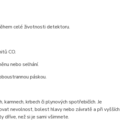
ěhem celé životnosti detektoru.
mitů CO.
měnu nebo selhání.
 oboustrannou páskou.
h, kamnech, krbech či plynových spotřebičích. Je
bovat nevolnost, bolest hlavy nebo závratě a při vyšších
dříve, než si je sami všimnete.