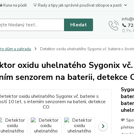
🦝 Kuna na půdě
💡 Rady a tipy jak správně používat sklopce a pasti
info@
Hledat
📞 7
⏰ Po-P
ro dům a zahradu
Detektor oxidu uhelnatého Sygonix vč. baterie s životn
tor oxidu uhelnatého Sygonix vč. b
rním senzorem na baterii, detekce 
Sygon
bater
bater
uhel
💸 Spo
přehle