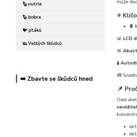
může doc
🦫 nutrie
⭐ Klíčo
🦫 bobra
🔋
🐦 ptáků
📊
LCD d
🦡 Velkých škůdců
🚨
Akusti
🧪
Autodi
🧰 Snadn
➡️ Zbavte se škůdců hned
📌 Proč
Oxid uhel
nevidite
koncentra
det
det