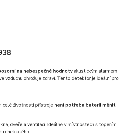
938
pozorní na nebezpečné hodnoty
akustickým alarmem
 ve vzduchu ohrožuje zdraví. Tento detektor je ideální pro
 celé životnosti přístroje
není potřeba baterii měnit
.
kna, dveře a ventilaci. Ideálně v místnostech s topením,
du uhelnatého.