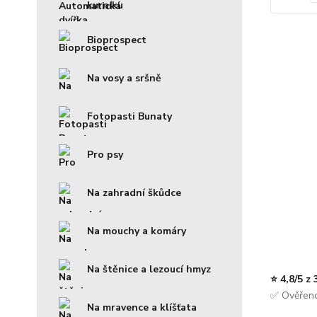
kurníku
Bioprospect
Na vosy a sršně
Fotopasti Bunaty
Pro psy
Na zahradní škůdce
Na mouchy a komáry
Na štěnice a lezoucí hmyz
⭐ 4,8/5 z
✅ Ověřeno
Na mravence a klíšťata