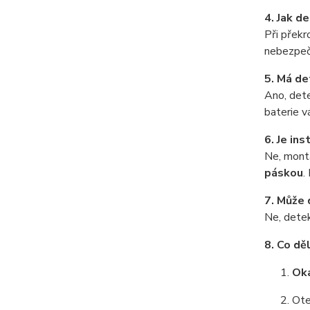
4. Jak d
Při přek
nebezpeč
5. Má de
Ano, det
baterie v
6. Je ins
Ne, montá
páskou
.
7. Může 
Ne, dete
8. Co dě
Oka
Ote