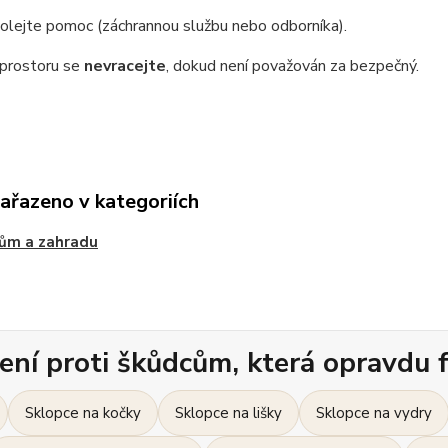
olejte pomoc (záchrannou službu nebo odborníka).
prostoru se
nevracejte
, dokud není považován za bezpečný.
zařazeno v kategoriích
ům a zahradu
ení proti škůdcům, která opravdu f
Sklopce na kočky
Sklopce na lišky
Sklopce na vydry