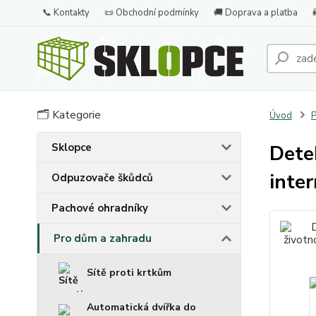
📞 Kontakty
📜 Obchodní podmínky
🚚 Doprava a platba
🗂️ Kategorie
Úvod
P
Sklopce
Detek
inte
Odpuzovače škůdců
Pachové ohradníky
Pro dům a zahradu
Sítě proti krtkům
Automatická dvířka do