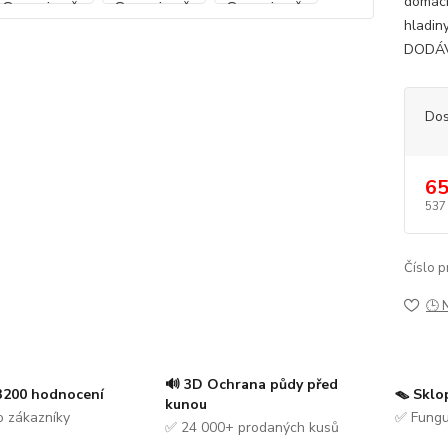
domácn
hladiny
DODÁ
Dos
65
537
Číslo p
🕒 
🔊 3D Ochrana půdy před
 3200 hodnocení
🪤 Sklo
kunou
 zákazníky
✅ Fungu
✅ 24 000+ prodaných kusů