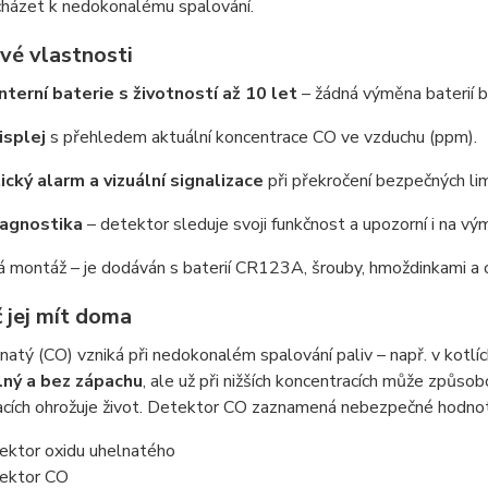
házet k nedokonalému spalování.
vé vlastnosti
Interní baterie s životností až 10 let
– žádná výměna baterií b
isplej
s přehledem aktuální koncentrace CO ve vzduchu (ppm).
cký alarm a vizuální signalizace
při překročení bezpečných li
agnostika
– detektor sleduje svoji funkčnost a upozorní i na vý
á montáž – je dodáván s baterií CR123A, šrouby, hmoždinkami a
 jej mít doma
natý (CO) vzniká při nedokonalém spalování paliv – např. v kotlíc
lný a bez zápachu
, ale už při nižších koncentracích může způso
cích ohrožuje život. Detektor CO zaznamená nebezpečné hodnoty 
ektor oxidu uhelnatého
ektor CO