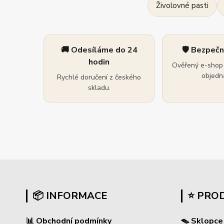
Živolovné pasti
🚚 Odesíláme do 24
🛡️ Bezpeč
hodin
Ověřený e-shop 
objedná
Rychlé doručení z českého
skladu.
📦 INFORMACE
⭐ PRO
📊
Obchodní podmínky
🪤 Sklopce