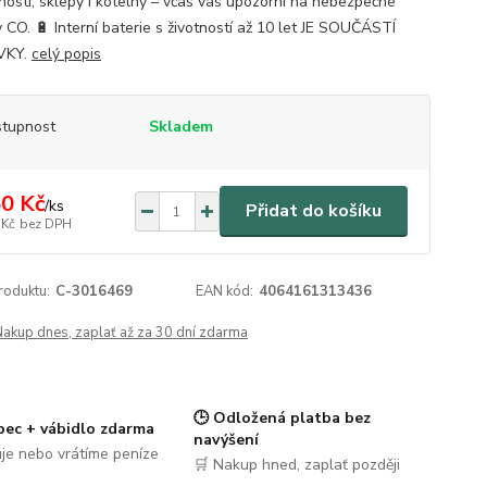
osti, sklepy i kotelny – včas vás upozorní na nebezpečné
 CO. 🔋 Interní baterie s životností až 10 let JE SOUČÁSTÍ
VKY.
celý popis
tupnost
Skladem
0 Kč
/
ks
Přidat do košíku
 Kč
bez DPH
roduktu:
C-3016469
EAN kód:
4064161313436
Nakup dnes, zaplať až za 30 dní zdarma
🕒 Odložená platba bez
pec + vábidlo zdarma
navýšení
je nebo vrátíme peníze
🛒 Nakup hned, zaplať později