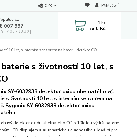
Přihlášení
CZK
repulse.cz
0
ks
28 007 997
za
0 Kč
á | 7:00 - 13:30 |
ostí 10 let, s interním senzorem na baterii, detekce CO
aterie s životností 10 let, s
CO
ix SY-6032938 detektor oxidu uhelnatého vč.
ie s životností 10 let, s interním senzorem na
ii. Sygonix SY-6032938 detektor oxidu
natého
lehlivý detektor oxidu uhelnatého CO s 10letou výdrží baterie,
dným LCD displejem a automatickou diagnostikou. Ideální pro