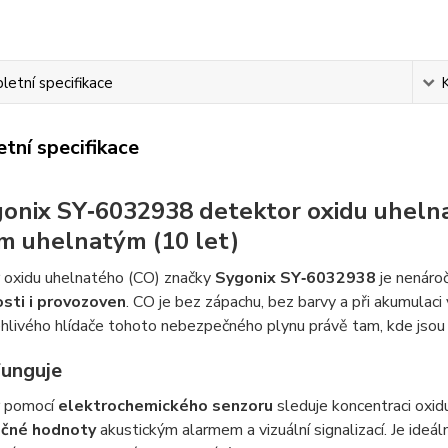
etní specifikace
tní specifikace
onix SY‑6032938 detektor oxidu uheln
m uhelnatým (10 let)
 oxidu uhelnatého (CO) značky
Sygonix SY‑6032938
je nenáro
sti i provozoven
. CO je bez zápachu, bez barvy a při akumulaci
hlivého hlídače tohoto nebezpečného plynu právě tam, kde jsou 
funguje
r pomocí
elektrochemického senzoru
sleduje koncentraci oxi
čné hodnoty
akustickým alarmem a vizuální signalizací. Je ideál