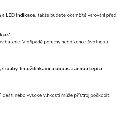
m
a
LED indikace
, takže budete okamžitě varováni před
nkce?
tav baterie. V případě poruchy nebo konce životnosti
 šrouby, hmoždinkami a oboustrannou lepicí
í, dešti nebo vysoké vlhkosti může přístroj poškodit.