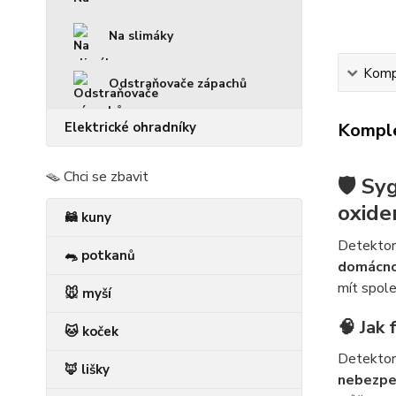
Na slimáky
Kompl
Odstraňovače zápachů
Elektrické ohradníky
Komple
🪤 Chci se zbavit
🛡️
Syg
oxide
🦝 kuny
Detektor
🐀 potkanů
domácno
mít spole
🐭 myší
🧠 Jak 
🐱 koček
Detekto
🦊 lišky
nebezpe