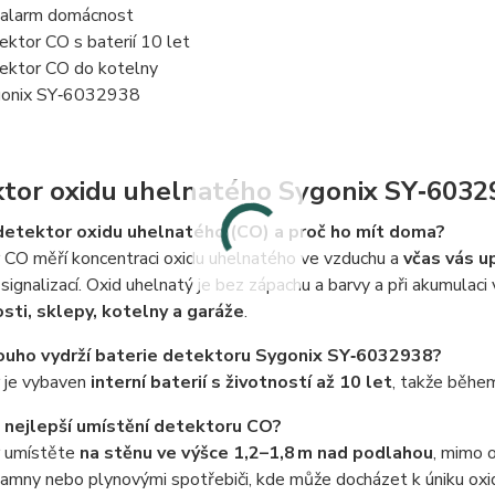
alarm domácnost
ektor CO s baterií 10 let
ektor CO do kotelny
onix SY‑6032938
tor oxidu uhelnatého Sygonix SY‑6032
 detektor oxidu uhelnatého (CO) a proč ho mít doma?
 CO měří koncentraci oxidu uhelnatého ve vzduchu a
včas vás u
í signalizací. Oxid uhelnatý je bez zápachu a barvy a při akumulaci
ti, sklepy, kotelny a garáže
.
louho vydrží baterie detektoru Sygonix SY‑6032938?
 je vybaven
interní baterií s životností až 10 let
, takže během
e nejlepší umístění detektoru CO?
 umístěte
na stěnu ve výšce 1,2–1,8 m nad podlahou
, mimo o
amny nebo plynovými spotřebiči, kde může docházet k úniku oxi