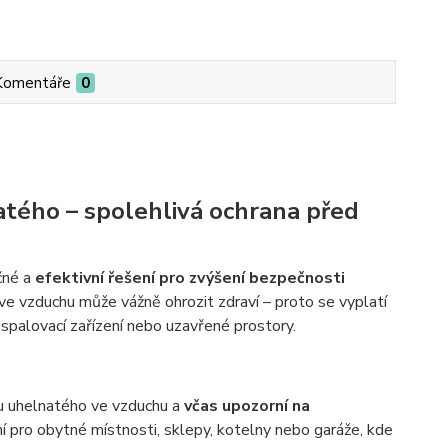
Komentáře
0
atého
– spolehlivá ochrana před
čné a
efektivní řešení pro zvýšení bezpečnosti
 ve vzduchu může vážně ohrozit zdraví – proto se vyplatí
spalovací zařízení nebo uzavřené prostory.
du uhelnatého ve vzduchu a
včas upozorní na
ní pro obytné místnosti, sklepy, kotelny nebo garáže, kde