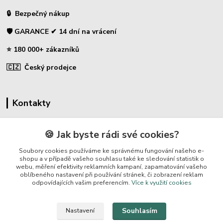
🔒 Bezpečný nákup
🛡️ GARANCE ✔ 14 dní na vrácení
⭐ 180 000+ zákazníků
🇨🇿 Český prodejce
Kontakty
☎ Sklopce - specializovaný obchod
🍪 Jak byste rádi své cookies?
🛡️ Zákaznická podpora
Soubory cookies používáme ke správnému fungování našeho e-
📞 728 007 997
shopu a v případě vašeho souhlasu také ke sledování statistik o
webu, měření efektivity reklamních kampaní, zapamatování vašeho
⏰ Po-Pá | 7:00 - 13:30 |
oblíbeného nastavení při používání stránek, či zobrazení reklam
odpovídajících vašim preferencím.
Více k využití cookies
info@repulse.cz
Souhlasím
Nastavení