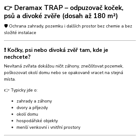
👉 Deramax TRAP – odpuzovač koček,
psů a divoké zvěře (dosah až 180 m²)
🛡️ Ochrana zahrady, pozemku i dalších prostor bez chemie a bez
složité instalace
❗ Kočky, psi nebo divoká zvěř tam, kde je
nechcete?
Nevítaná zvířata dokážou ničit záhony, znečišťovat pozemek,
poškozovat okolí domu nebo se opakovaně vracet na stejná
místa.
👉 Typicky jde o:
zahrady a záhony
dvory a příjezdy
okolí domu
hospodářské objekty
menší venkovní i vnitřní prostory