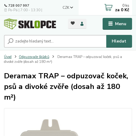
0
ks
📞 728 007 997
CZK
za
0 Kč
⏰ Po-Pá | 7:00 - 13:30 |
Menu
Hledat
Úvod
Odpuzovače škůdců
Deramax TRAP – odpuzovač koček, psů a
divoké zvěře (dosah až 180 m²)
Deramax TRAP – odpuzovač koček,
psů a divoké zvěře (dosah až 180
m²)