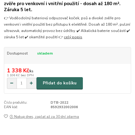
zvěře pro venkovní i vnitřní použití - dosah až 180 m².
Záruka 5 let.
👉 Voděodolný bateriový odpuzovač koček, psů a divoké zvěře pro
venkovní i vnitřní použití bez přístupu k elektřině. Dosah až 180 m², pulzní
ultrazvuk, automatický provoz bez údržby. ✔️ Alkalická baterie součástí ✔️
záruka 5 let ✔️ okamžité použití 👉
celý popis
Dostupnost
skladem
1 338 Kč
/
ks
1 106 Kč
bez DPH
Přidat do košíku
Číslo produktu:
DTB-2022
EAN kód:
8592932002006
🕒 Nakup dnes, zaplať až za 30 dní zdarma