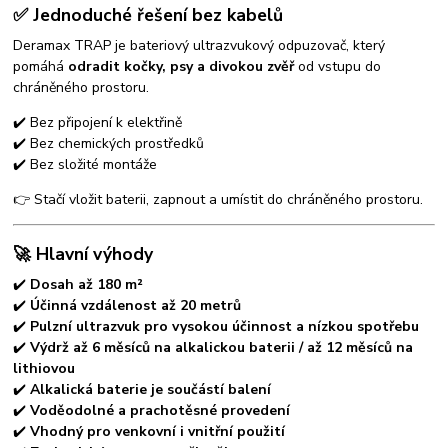
✅ Jednoduché řešení bez kabelů
Deramax TRAP je bateriový ultrazvukový odpuzovač, který
pomáhá
odradit kočky, psy a divokou zvěř
od vstupu do
chráněného prostoru.
✔️ Bez připojení k elektřině
✔️ Bez chemických prostředků
✔️ Bez složité montáže
👉 Stačí vložit baterii, zapnout a umístit do chráněného prostoru.
🚀 Hlavní výhody
✔️
Dosah až 180 m²
✔️
Účinná vzdálenost až 20 metrů
✔️
Pulzní ultrazvuk pro vysokou účinnost a nízkou spotřebu
✔️
Výdrž až 6 měsíců na alkalickou baterii / až 12 měsíců na
lithiovou
✔️
Alkalická baterie je součástí balení
✔️
Voděodolné a prachotěsné provedení
✔️
Vhodný pro venkovní i vnitřní použití