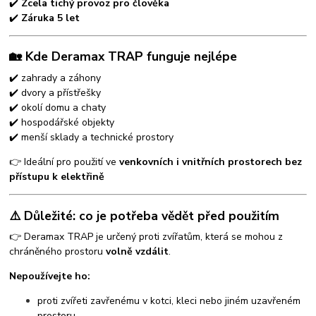
✔️
Zcela tichý provoz pro člověka
✔️
Záruka 5 let
🏡 Kde Deramax TRAP funguje nejlépe
✔️ zahrady a záhony
✔️ dvory a přístřešky
✔️ okolí domu a chaty
✔️ hospodářské objekty
✔️ menší sklady a technické prostory
👉 Ideální pro použití ve
venkovních i vnitřních prostorech bez
přístupu k elektřině
⚠️ Důležité: co je potřeba vědět před použitím
👉 Deramax TRAP je určený proti zvířatům, která se mohou z
chráněného prostoru
volně vzdálit
.
Nepoužívejte ho:
proti zvířeti zavřenému v kotci, kleci nebo jiném uzavřeném
prostoru