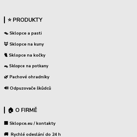
⭐ PRODUKTY
🪤 Sklopce a pasti
🦊 Sklopce na kuny
🐈 Sklopce na kočky
🐀 Sklopce na potkany
🌿 Pachové ohradníky
🔊 Odpuzovače škůdců
🏠 O FIRMĚ
🏢 Sklopce.eu / kontakty
🚚 Rychlé odeslání do 24 h