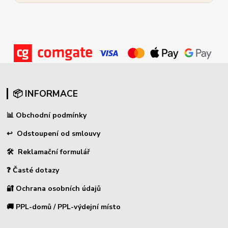
📦 INFORMACE
📊
Obchodní podmínky
↩
Odstoupení od smlouvy
🛠 Reklamační formulář
❓ Časté dotazy
🔐 Ochrana osobních údajů
🚚 PPL-domů / PPL-výdejní místo