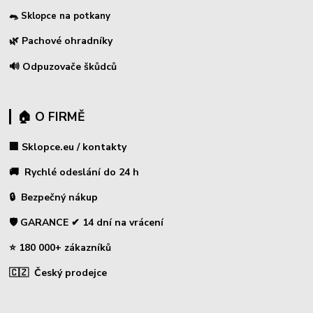
🐀 Sklopce na potkany
🌿 Pachové ohradníky
🔊 Odpuzovače škůdců
🏠 O FIRMĚ
🏢 Sklopce.eu / kontakty
🚚 Rychlé odeslání do 24 h
🔒 Bezpečný nákup
🛡️ GARANCE ✔ 14 dní na vrácení
⭐ 180 000+ zákazníků
🇨🇿 Český prodejce