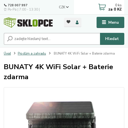
0
ks
📞 728 007 997
CZK
za
0 Kč
⏰ Po-Pá | 7:00 - 13:30 |
Menu
Hledat
Úvod
Pro dům a zahradu
BUNATY 4K WiFi Solar + Baterie zdarma
BUNATY 4K WiFi Solar + Baterie
zdarma