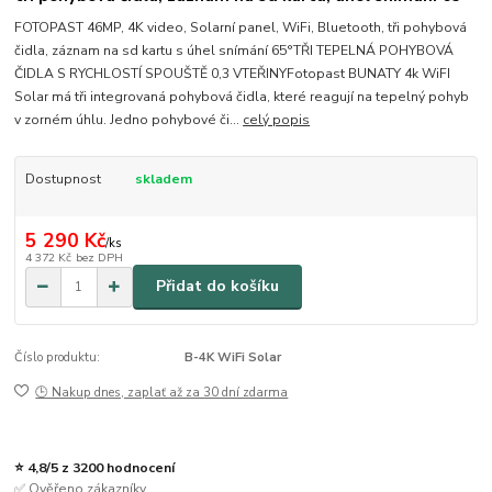
FOTOPAST 46MP, 4K video, Solarní panel, WiFi, Bluetooth, tři pohybová
čidla, záznam na sd kartu s úhel snímání 65°TŘI TEPELNÁ POHYBOVÁ
ČIDLA S RYCHLOSTÍ SPOUŠTĚ 0,3 VTEŘINYFotopast BUNATY 4k WiFI
Solar má tři integrovaná pohybová čidla, které reagují na tepelný pohyb
v zorném úhlu. Jedno pohybové či...
celý popis
Dostupnost
skladem
5 290 Kč
/
ks
4 372 Kč
bez DPH
Přidat do košíku
Číslo produktu:
B-4K WiFi Solar
🕒 Nakup dnes, zaplať až za 30 dní zdarma
⭐ 4,8/5 z 3200 hodnocení
✅ Ověřeno zákazníky