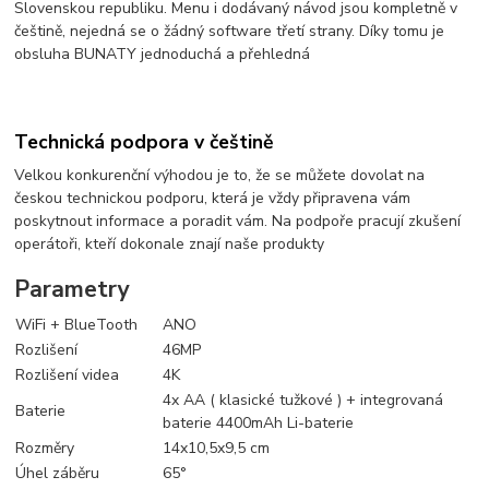
Slovenskou republiku. Menu i dodávaný návod jsou kompletně v
češtině, nejedná se o žádný software třetí strany. Díky tomu je
obsluha BUNATY jednoduchá a přehledná
Technická podpora v češtině
Velkou konkurenční výhodou je to, že se můžete dovolat na
českou technickou podporu, která je vždy připravena vám
poskytnout informace a poradit vám. Na podpoře pracují zkušení
operátoři, kteří dokonale znají naše produkty
Parametry
WiFi + BlueTooth
ANO
Rozlišení
46MP
Rozlišení videa
4K
4x AA ( klasické tužkové ) + integrovaná
Baterie
baterie 4400mAh Li-baterie
Rozměry
14x10,5x9,5 cm
Úhel záběru
65°