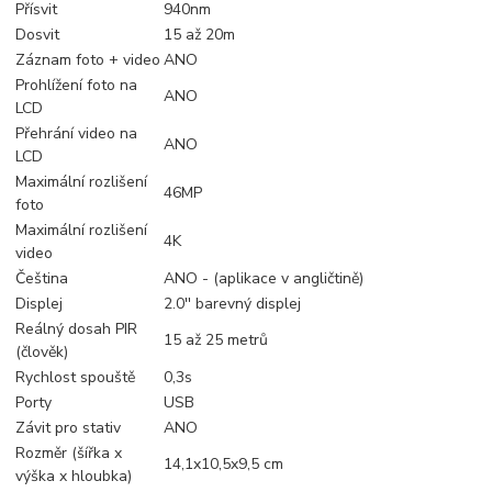
Přísvit
940nm
Dosvit
15 až 20m
Záznam foto + video
ANO
Prohlížení foto na
ANO
LCD
Přehrání video na
ANO
LCD
Maximální rozlišení
46MP
foto
Maximální rozlišení
4K
video
Čeština
ANO - (aplikace v angličtině)
Displej
2.0'' barevný displej
Reálný dosah PIR
15 až 25 metrů
(člověk)
Rychlost spouště
0,3s
Porty
USB
Závit pro stativ
ANO
Rozměr (šířka x
14,1x10,5x9,5 cm
výška x hloubka)