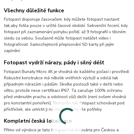
Všechny důležité funkce
Fotopast disponuje časovačem, kdy můžete fotopast nastavit
tak,aby fotila pouze v určité časové období. Sekvenční focení, kdy
fotopast při zaznamenání pohybu pořídí, až 9 fotografií v těsném
sledu za sebou. Současně může fotopast natáčet video i
fotografovat. Samozřejmostí přepisování SD karty při jejím
zaplnění.
Fotopast vydrží nárazy, pády i silný déšť
Fotopast Bunaty Micro 4K je vhodná do každého počasí i prostředí.
Robustní konstrukce má několik vnitřních výztuží a odolá tak
případným nárazům i pádům. Skvěle poslouží také v dešti nebo
větru, protože nese certifikaci IP67. Ta zaručuje 100% ochranu
před vniknutím prachu a odolnost vůči dešti (není ovšem vhodná
pro konstantní ponoření). Nemusíte tak fotopast schovávat pod
přístřešek, ale umístit ji na ideální místo dle potřeby.
Kompletní česká lokalizace
Přímo od výrobce je tato fotopast lokalizována pro Českou a