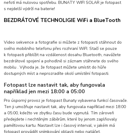
nefotí má nulovou spotřebu. BUNATY WIFI SOLAR je fotopast
s nejdelší výdrží na baterie!
BEZDRÁTOVÉ TECHNOLIGIE WiFi a BlueTooth
Video sekvence a fotografie si můžete z fotopasti stáhnout do
svého mobilního telefonu přes rozhraní WiFI. Stačí se pouze
k fotopasti přiblížit na vzdálenost dosahu Bluetooth, navážete
bezdrátové spojení a pohodlně si záznam stáhnete do svého
mobilu . Výhoda je, že fotopast můžete umístit do hůře
dostupných míst a neprozradíte okolí umístění fotopasti.
Fotopast lze nastavit tak, aby
fungovala
například jen mezi 18:00 a 05:00
Pro úsporný provoz je fotopast Bunaty vybavena funkcí časovače.
Ten ji umožňuje nastavit tak, aby fungovala například mezi 18:00
a 05:00, kdežto ve zbytku času bude vypnutá. Tím zároveň
předejdete i nechtěným záběrům, které by jenom zaplňovaly
paměťovou kartu. Nastavit lze i časový interval, v jakém má
fotopast provádět snímkování oblasti nebo natáčet.