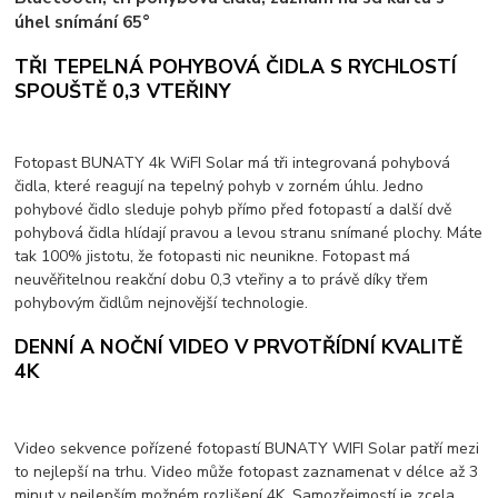
úhel snímání 65°
TŘI TEPELNÁ POHYBOVÁ ČIDLA S RYCHLOSTÍ
SPOUŠTĚ 0,3 VTEŘINY
Fotopast BUNATY 4k WiFI Solar má tři integrovaná pohybová
čidla, které reagují na tepelný pohyb v zorném úhlu. Jedno
pohybové čidlo sleduje pohyb přímo před fotopastí a další dvě
pohybová čidla hlídají pravou a levou stranu snímané plochy. Máte
tak 100% jistotu, že fotopasti nic neunikne. Fotopast má
neuvěřitelnou reakční dobu 0,3 vteřiny a to právě díky třem
pohybovým čidlům nejnovější technologie.
DENNÍ A NOČNÍ VIDEO V PRVOTŘÍDNÍ KVALITĚ
4K
Video sekvence pořízené fotopastí BUNATY WIFI Solar patří mezi
to nejlepší na trhu. Video může fotopast zaznamenat v délce až 3
minut v nejlepším možném rozlišení 4K. Samozřejmostí je zcela