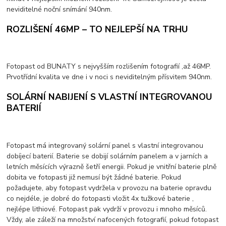
neviditelné noční snímání 940nm.
ROZLIŠENÍ 46MP – TO NEJLEPŠÍ NA TRHU
Fotopast od BUNATY s nejvyšším rozlišením fotografií ,až 46MP.
Prvotřídní kvalita ve dne i v noci s neviditelným přísvitem 940nm.
SOLÁRNÍ NABIJENÍ S VLASTNÍ INTEGROVANOU
BATERIÍ
Fotopast má integrovaný solární panel s vlastní integrovanou
dobíjecí baterií. Baterie se dobijí solárním panelem a v jarních a
letních měsících výrazně šetří energii. Pokud je vnitřní baterie plně
dobita ve fotopasti již nemusí být žádné baterie. Pokud
požadujete, aby fotopast vydržela v provozu na baterie opravdu
co nejdéle, je dobré do fotopasti vložit 4x tužkové baterie ,
nejlépe lithiové. Fotopast pak vydrží v provozu i mnoho měsíců.
Vždy, ale záleží na množství nafocených fotografií, pokud fotopast