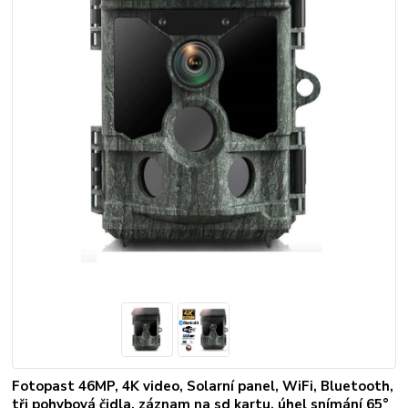
Fotopast 46MP, 4K video, Solarní panel, WiFi, Bluetooth,
tři pohybová čidla, záznam na sd kartu, úhel snímání 65°