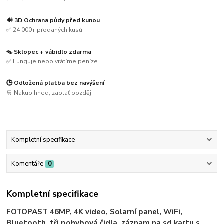
🔊 3D Ochrana půdy před kunou
✅ 24 000+ prodaných kusů
🪤 Sklopec + vábidlo zdarma
✅ Funguje nebo vrátíme peníze
🕒 Odložená platba bez navýšení
🛒 Nakup hned, zaplať později
Kompletní specifikace
Komentáře
0
Kompletní specifikace
FOTOPAST 46MP, 4K video, Solarní panel, WiFi,
Bluetooth, tři pohybová čidla, záznam na sd kartu s