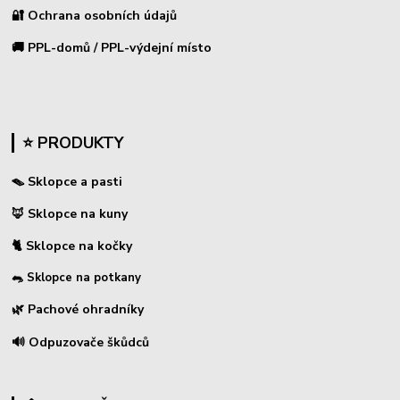
🔐 Ochrana osobních údajů
🚚 PPL-domů / PPL-výdejní místo
⭐ PRODUKTY
🪤 Sklopce a pasti
🦊 Sklopce na kuny
🐈 Sklopce na kočky
🐀 Sklopce na potkany
🌿 Pachové ohradníky
🔊 Odpuzovače škůdců