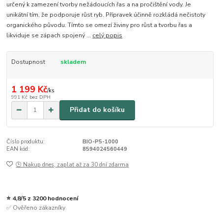
určený k zamezení tvorby nežádoucích řas a na pročištění vody. Je
unikátní tím, že podporuje růst ryb. Přípravek účinně rozkládá nečistoty
organického původu. Tímto se omezí živiny pro růst a tvorbu řas a
likviduje se zápach spojený ...
celý popis
Dostupnost
skladem
1 199 Kč
/
ks
991 Kč
bez DPH
Přidat do košíku
Číslo produktu:
BIO-P5-1000
EAN kód:
8594024560449
🕒 Nakup dnes, zaplať až za 30 dní zdarma
⭐ 4,8/5 z 3200 hodnocení
✅ Ověřeno zákazníky