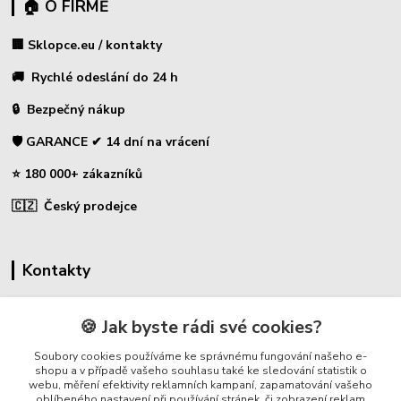
🏠 O FIRMĚ
🏢 Sklopce.eu / kontakty
🚚 Rychlé odeslání do 24 h
🔒 Bezpečný nákup
🛡️ GARANCE ✔ 14 dní na vrácení
⭐ 180 000+ zákazníků
🇨🇿 Český prodejce
Kontakty
☎ Sklopce - specializovaný obchod
🍪 Jak byste rádi své cookies?
🛡️ Zákaznická podpora
Soubory cookies používáme ke správnému fungování našeho e-
📞 728 007 997
shopu a v případě vašeho souhlasu také ke sledování statistik o
webu, měření efektivity reklamních kampaní, zapamatování vašeho
⏰ Po-Pá | 7:00 - 13:30 |
oblíbeného nastavení při používání stránek, či zobrazení reklam