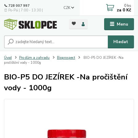
0
ks
📞 728 007 997
CZK
za
0 Kč
⏰ Po-Pá | 7:00 - 13:30 |
Menu
Hledat
Úvod
Pro dům a zahradu
Bioprospect
BIO-P5 DO JEZÍREK -Na
pročištění vody - 1000g
BIO-P5 DO JEZÍREK -Na pročištění
vody - 1000g