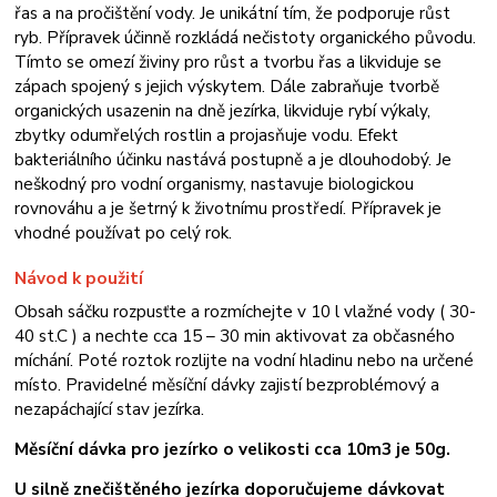
řas a na pročištění vody. Je unikátní tím, že podporuje růst
ryb. Přípravek účinně rozkládá nečistoty organického původu.
Tímto se omezí živiny pro růst a tvorbu řas a likviduje se
zápach spojený s jejich výskytem. Dále zabraňuje tvorbě
organických usazenin na dně jezírka, likviduje rybí výkaly,
zbytky odumřelých rostlin a projasňuje vodu. Efekt
bakteriálního účinku nastává postupně a je dlouhodobý. Je
neškodný pro vodní organismy, nastavuje biologickou
rovnováhu a je šetrný k životnímu prostředí. Přípravek je
vhodné používat po celý rok.
Návod k použití
Obsah sáčku rozpusťte a rozmíchejte v 10 l vlažné vody ( 30-
40 st.C ) a nechte cca 15 – 30 min aktivovat za občasného
míchání. Poté roztok rozlijte na vodní hladinu nebo na určené
místo. Pravidelné měsíční dávky zajistí bezproblémový a
nezapáchající stav jezírka.
Měsíční dávka pro jezírko o velikosti cca 10m3 je 50g.
U silně znečištěného jezírka doporučujeme dávkovat