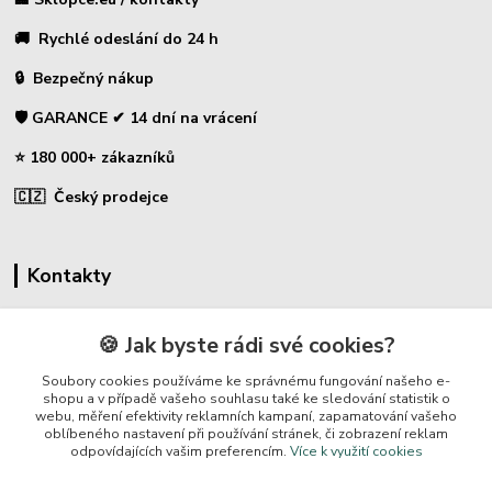
🚚 Rychlé odeslání do 24 h
🔒 Bezpečný nákup
🛡️ GARANCE ✔ 14 dní na vrácení
⭐ 180 000+ zákazníků
🇨🇿 Český prodejce
Kontakty
☎ Sklopce - specializovaný obchod
🍪 Jak byste rádi své cookies?
🛡️ Zákaznická podpora
Soubory cookies používáme ke správnému fungování našeho e-
📞 728 007 997
shopu a v případě vašeho souhlasu také ke sledování statistik o
webu, měření efektivity reklamních kampaní, zapamatování vašeho
⏰ Po-Pá | 7:00 - 13:30 |
oblíbeného nastavení při používání stránek, či zobrazení reklam
odpovídajících vašim preferencím.
Více k využití cookies
info@repulse.cz