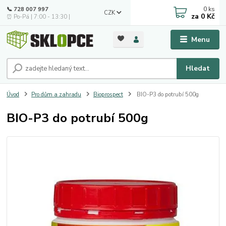
0
ks
📞 728 007 997
CZK
za
0 Kč
⏰ Po-Pá | 7:00 - 13:30 |
Menu
Hledat
Úvod
Pro dům a zahradu
Bioprospect
BIO-P3 do potrubí 500g
BIO-P3 do potrubí 500g