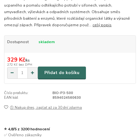
ucpaného a pomalu odtékajícího potrubí v sifonech, vanách,
umyvadlech, výlevkách a odpadních systémech. Obsahuje směs
přírodních bakterií a enzymů, které rozkládají organické látky a výrazně
omezují zápach. Přípravek doporučujeme použ...
celý popis
Dostupnost
skladem
329 Kč
/
ks
272 Kč
bez DPH
Přidat do košíku
Číslo produktu:
BIO-P3-500
EAN kód:
8594024560630
🕒 Nakup dnes, zaplať až za 30 dní zdarma
⭐ 4,8/5 z 3200 hodnocení
✅ Ověřeno zákazníky