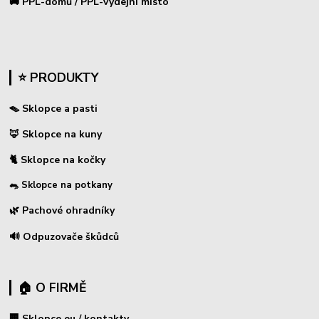
🚚 PPL-domů / PPL-výdejní místo
⭐ PRODUKTY
🪤 Sklopce a pasti
🦊 Sklopce na kuny
🐈 Sklopce na kočky
🐀 Sklopce na potkany
🌿 Pachové ohradníky
🔊 Odpuzovače škůdců
🏠 O FIRMĚ
🏢 Sklopce.eu / kontakty