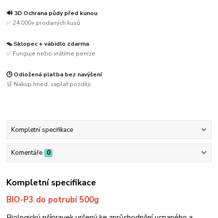
🔊 3D Ochrana půdy před kunou
✅ 24 000+ prodaných kusů
🪤 Sklopec + vábidlo zdarma
✅ Funguje nebo vrátíme peníze
🕒 Odložená platba bez navýšení
🛒 Nakup hned, zaplať později
Kompletní specifikace
Komentáře
0
Kompletní specifikace
BIO-P3 do potrubí 500g
Biologický přípravek určený ke zprůchodnění ucpaného a