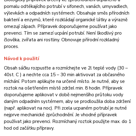
pomalu odtékajícího potrubí v sifonech, vanách, umyvadlech,
výlevkách a odpadních systémech. Obsahuje směs přírodních
bakterií a enzymů, které rozkládají organické látky a výrazně
omezují zápach. Přípravek doporučujeme používat jako
prevenci. Tím se zamezí ucpání potrubí. Není škodlivý pro
člověka, zvířata ani rostliny. Obnovuje přírodní rozkladný
proces.
Návod k použití
Obsah sáčku rozpusťte a rozmíchejte ve 2l teplé vody (30 –
40st. C ) a nechte cca 15 – 30 min aktivovat za občasného
míchání. Potom aplikujte na určené místo. Je nutné, aby se
roztok na ošetřeném místě zdržel min. 8 hodin. Přípravek
doporučujeme aplikovat v době nejmenšího průtoku vody
daným odpadním systémem, aby se prodloužila doba zdržení
(např. aplikovat na noc). Při zcela ucpaném potrubí je nutné
nejprve mechanické zprůchodnění. Je vhodné přípravek
používat jako prevenci. Rozmíchaný roztok použijte max. do 1
hod od začátku přípravy.