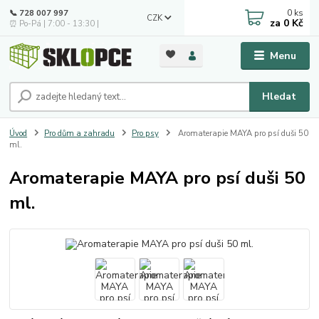
0
ks
📞 728 007 997
CZK
za
0 Kč
⏰ Po-Pá | 7:00 - 13:30 |
Menu
Hledat
Úvod
Pro dům a zahradu
Pro psy
Aromaterapie MAYA pro psí duši 50
ml.
Aromaterapie MAYA pro psí duši 50
ml.