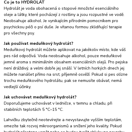
Co je to HYDROLÁT
Hydrolát je voda obohacená o stopové množství esenciálního
oleje a látky, které pocházejí z rostliny a jsou rozpustné ve vodě.
Neobsahuje alkohol. Je vynikajícím přírodním pomocníkem pro
psychickou péči o psí duše. Je vítanou formou zklidňující terapie
pro všechny psy.
Jak používat meduňkový hydrolát?
Meduňkový hydrolát můžete aplikovat na jakékoliv místo, kde váš
pes rád odpočívá. Voda neobsahuje alkohol, pouze meduňkové
jemné aroma s minimálním obsahem esenciálních olejů. Pro pejska
není dráždivý, a velmi dobře jej snáší. V letních horkých dnech jej
můžete nanášet přímo na srst, příjemně osvěží. Pokud si pes olízne
trochu meduňkového hydrolátu, pak se nemusíte obávat, nemá
vedlejší účinky.
Jak uchovávat meduňkový hydrolát?
Doporučujeme uchovávat v ledničce, v temnu a chladu, při
stabilních teplotách 5 °C–15 °C.
Lahvičku zbytečně neotevírejte a nevystavujte vyšším teplotám,
omezíte tak rozvoj mikroorganismů a snížení jeho kvality. Pokud