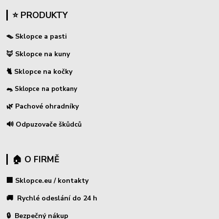
⭐ PRODUKTY
🪤 Sklopce a pasti
🦊 Sklopce na kuny
🐈 Sklopce na kočky
🐀 Sklopce na potkany
🌿 Pachové ohradníky
🔊 Odpuzovače škůdců
🏠 O FIRMĚ
🏢 Sklopce.eu / kontakty
🚚 Rychlé odeslání do 24 h
🔒 Bezpečný nákup