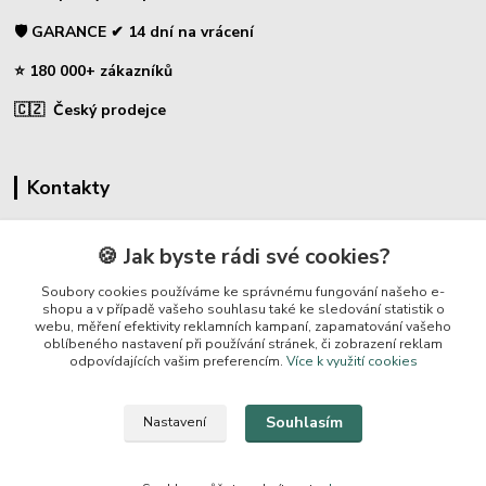
🛡️ GARANCE ✔ 14 dní na vrácení
⭐ 180 000+ zákazníků
🇨🇿 Český prodejce
Kontakty
☎ Sklopce - specializovaný obchod
🍪 Jak byste rádi své cookies?
🛡️ Zákaznická podpora
Soubory cookies používáme ke správnému fungování našeho e-
📞 728 007 997
shopu a v případě vašeho souhlasu také ke sledování statistik o
webu, měření efektivity reklamních kampaní, zapamatování vašeho
⏰ Po-Pá | 7:00 - 13:30 |
oblíbeného nastavení při používání stránek, či zobrazení reklam
odpovídajících vašim preferencím.
Více k využití cookies
info@repulse.cz
Souhlasím
Nastavení