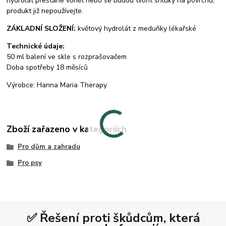
hydrolát přestane vonět nebo se budou tvořit shluky na povrchu,
produkt již nepoužívejte.
ZÁKLADNÍ SLOŽENÍ:
květový hydrolát z meduňky lékařské
Technické údaje:
50 ml balení ve skle s rozprašovačem
Doba spotřeby 18 měsíců
Výrobce: Hanna Maria Therapy
Zboží zařazeno v kategoriích
Pro dům a zahradu
Pro psy
✅ Řešení proti škůdcům, která