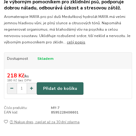
Je výborným pomocníkem pro zklidnění psů, podporuje
dobrou náladu, odbourává úzkost a stresovou zátěž.
Aromaterapie MAYA pro psí duši Meduňkový hydrolát MAYA má velmi
jemnou hladivou vůni, je plný slunce a citrusových tónů. Napomáhá
regenerovat organismus, má blahodárný vliv na psychiku a celou
nervovou soustavu. Uklidňuje rozbušené srdce, tiší neklid a nervozitu. Je
výborným pomocníkem pro zklidn...
celý popis
Dostupnost
Skladem
218 Kč
/
ks
180 Kč
bez DPH
Přidat do košíku
Číslo produktu:
MY-7
EAN kód:
8595228406601
🕒 Nakup dnes, zaplať až za 30 dní zdarma