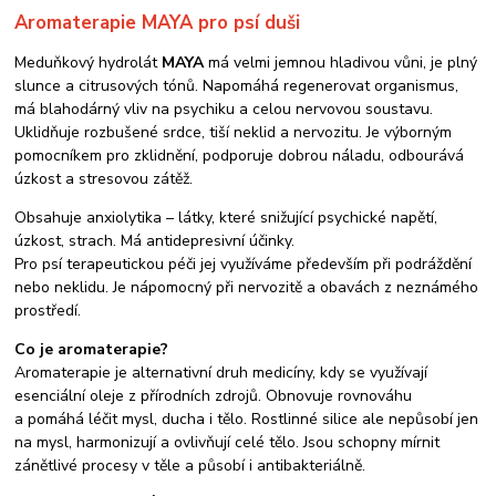
Aromaterapie MAYA pro psí duši
Meduňkový hydrolát
MAYA
má velmi jemnou hladivou vůni, je plný
slunce a citrusových tónů. Napomáhá regenerovat organismus,
má blahodárný vliv na psychiku a celou nervovou soustavu.
Uklidňuje rozbušené srdce, tiší neklid a nervozitu. Je výborným
pomocníkem pro zklidnění, podporuje dobrou náladu, odbourává
úzkost a stresovou zátěž.
Obsahuje anxiolytika – látky, které snižující psychické napětí,
úzkost, strach. Má antidepresivní účinky.
Pro psí terapeutickou péči jej využíváme především při podráždění
nebo neklidu. Je nápomocný při nervozitě a obavách z neznámého
prostředí.
Co je aromaterapie?
Aromaterapie je alternativní druh medicíny, kdy se využívají
esenciální oleje z přírodních zdrojů. Obnovuje rovnováhu
a pomáhá léčit mysl, ducha i tělo. Rostlinné silice ale nepůsobí jen
na mysl, harmonizují a ovlivňují celé tělo. Jsou schopny mírnit
zánětlivé procesy v těle a působí i antibakteriálně.