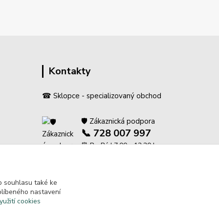
Kontakty
☎ Sklopce - specializovaný obchod
🛡️ Zákaznická podpora
📞 728 007 997
⏰ Po-Pá | 7:00 - 13:30 |
ení
info@repulse.cz
 souhlasu také ke
blíbeného nastavení
yužití cookies