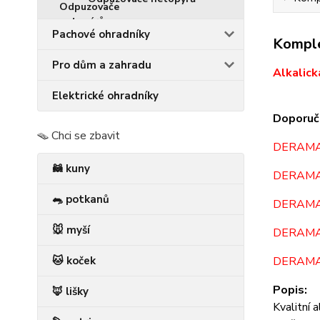
Pachové ohradníky
Komple
Pro dům a zahradu
Alkalick
Elektrické ohradníky
Doporuč
🪤 Chci se zbavit
DERAM
🦝 kuny
DERAMA
🐀 potkanů
DERAMA
🐭 myší
DERAMA
🐱 koček
DERAMA
Popis:
🦊 lišky
Kvalitní 