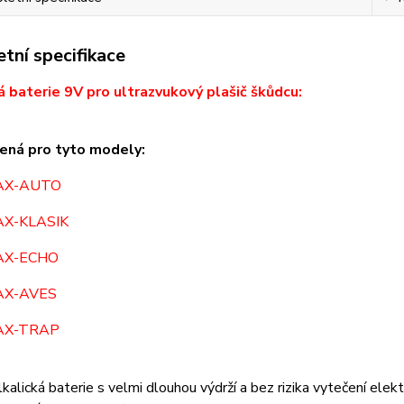
tní specifikace
á baterie 9V pro ultrazvukový plašič škůdcu:
ená pro tyto modely:
AX-AUTO
X-KLASIK
X-ECHO
X-AVES
X-TRAP
alkalická baterie s velmi dlouhou výdrží a bez rizika vytečení elekt