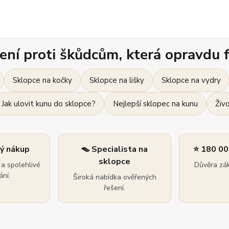
ení proti škůdcům, která opravdu f
Sklopce na kočky
Sklopce na lišky
Sklopce na vydry
Jak ulovit kunu do sklopce?
Nejlepší sklopec na kunu
Živ
ný nákup
🪤 Specialista na
⭐ 180 00
sklopce
a spolehlivé
Důvěra zák
ní.
Široká nabídka ověřených
řešení.