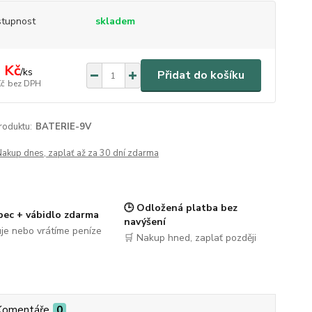
tupnost
skladem
 Kč
/
ks
Přidat do košíku
Kč
bez DPH
roduktu:
BATERIE-9V
Nakup dnes, zaplať až za 30 dní zdarma
🕒 Odložená platba bez
pec + vábidlo zdarma
navýšení
je nebo vrátíme peníze
🛒 Nakup hned, zaplať později
Komentáře
0