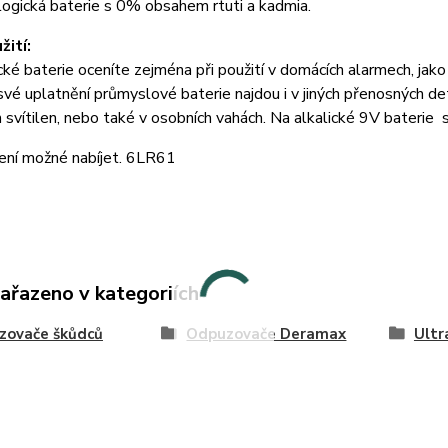
ogická baterie s 0% obsahem rtuti a kadmia.
žití:
cké baterie oceníte zejména při použití v domácích alarmech, jako
vé uplatnění průmyslové baterie najdou i v jiných přenosných det
 svítilen, nebo také v osobních vahách. Na alkalické 9V baterie
ení možné nabíjet. 6LR61
zařazeno v kategoriích
zovače škůdců
Odpuzovače Deramax
Ultr