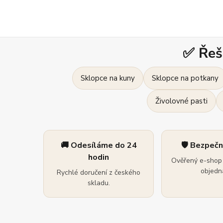
✅ Řeš
Sklopce na kuny
Sklopce na potkany
Živolovné pasti
🚚 Odesíláme do 24
🛡️ Bezpeč
hodin
Ověřený e-shop 
objedná
Rychlé doručení z českého
skladu.