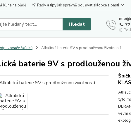
🦝 Kuna na půdě
💡 Rady a tipy jak správně používat sklopce a pasti
info@
Hledat
📞 7
⏰ Po-P
dpuzovače škůdců
Alkalická baterie 9V s prodlouženou životností
lická baterie 9V s prodlouženou ži
Špičk
KLAS
Alkali
tyto 
DERAMA
velmi d
ekolog