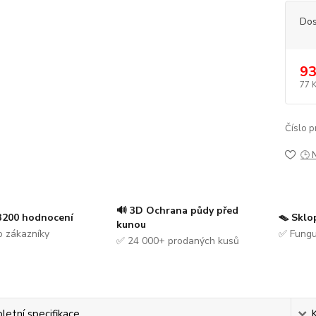
Dos
93
77 
Číslo p
🕒 
🔊 3D Ochrana půdy před
 3200 hodnocení
🪤 Sklo
kunou
 zákazníky
✅ Fungu
✅ 24 000+ prodaných kusů
etní specifikace