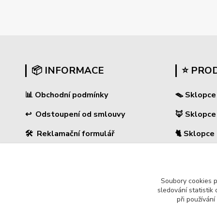
📦 INFORMACE
⭐ PRO
📊
Obchodní podmínky
🪤 Sklopce
↩
Odstoupení od smlouvy
🦊 Sklopce
🛠 Reklamační formulář
🐈 Sklopce
❓ Časté dotazy
🐀 Sklopce 
🔐 Ochrana osobních údajů
🌿 Pachové
Soubory cookies 
sledování statisti
🚚 PPL-domů / PPL-výdejní místo
🔊 Odpuzo
při používání