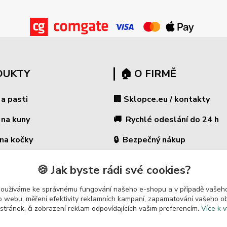
DUKTY
🏠 O FIRMĚ
 a pasti
🏢 Sklopce.eu / kontakty
 na kuny
🚚 Rychlé odeslání do 24 h
 na kočky
🔒 Bezpečný nákup
🛡️ GARANCE ✔ 14 dní na vrác
na potkany
🍪 Jak byste rádi své cookies?
 ohradníky
⭐ 180 000+ zákazníků
používáme ke správnému fungování našeho e-shopu a v případě vašeho
k o webu, měření efektivity reklamních kampaní, zapamatování vašeho o
🇨🇿 Český prodejce
vače škůdců
 stránek, či zobrazení reklam odpovídajících vašim preferencím.
Více k v