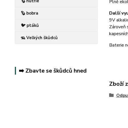
🦫 nutrie
Plně ekol
Další vyu
🦫 bobra
9V alkali
🐦 ptáků
Zároveň s
kapesních
🦡 Velkých škůdců
Baterie n
➡️ Zbavte se škůdců hned
Zboží 
Odpu