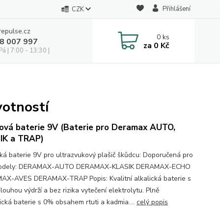
Přihlášení
CZK
repulse.cz
0
ks
28 007 997
za
0 Kč
á | 7:00 - 13:30 |
votností
ová baterie 9V (Baterie pro Deramax AUTO,
IK a TRAP)
cká baterie 9V pro ultrazvukový plašič škůdcu: Doporučená pro
modely: DERAMAX-AUTO DERAMAX-KLASIK DERAMAX-ECHO
X-AVES DERAMAX-TRAP Popis: Kvalitní alkalická baterie s
louhou výdrží a bez rizika vytečení elektrolytu. Plně
ická baterie s 0% obsahem rtuti a kadmia....
celý popis