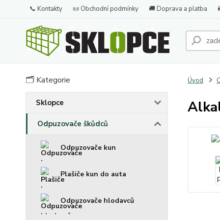
📞 Kontakty
📜 Obchodní podmínky
🚚 Doprava a platba
🗂️ Kategorie
Úvod
O
Sklopce
Alka
Odpuzovače škůdců
Odpuzovače kun
Plašiče kun do auta
Odpuzovače hlodavců