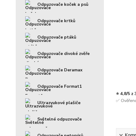
Odpuzovače koček a psů
Odpuzovače krtků
Odpuzovače ptáků
Odpuzovače divoké zvěře
Odpuzovače Deramax
Odpuzovače Format1
⭐ 4,8/5 z
✅ Ověřeno
Ultrazvukové plašiče
Světelné odpuzovače
Kompl
Odpuzovače netopýrů