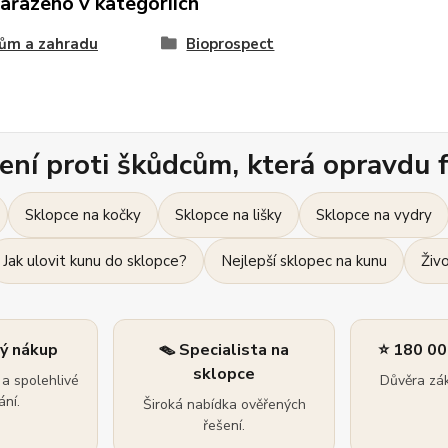
zařazeno v kategoriích
ům a zahradu
Bioprospect
ení proti škůdcům, která opravdu f
Sklopce na kočky
Sklopce na lišky
Sklopce na vydry
Jak ulovit kunu do sklopce?
Nejlepší sklopec na kunu
Živ
ný nákup
🪤 Specialista na
⭐ 180 00
sklopce
a spolehlivé
Důvěra zák
ní.
Široká nabídka ověřených
řešení.