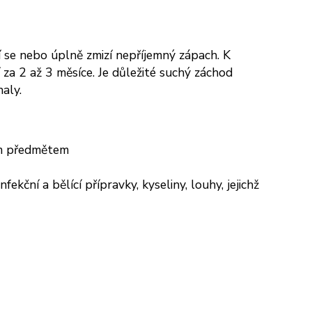
í se nebo úplně zmizí nepříjemný zápach. K
a 2 až 3 měsíce. Je důležité suchý záchod
aly.
ým předmětem
ekční a bělící přípravky, kyseliny, louhy, jejichž