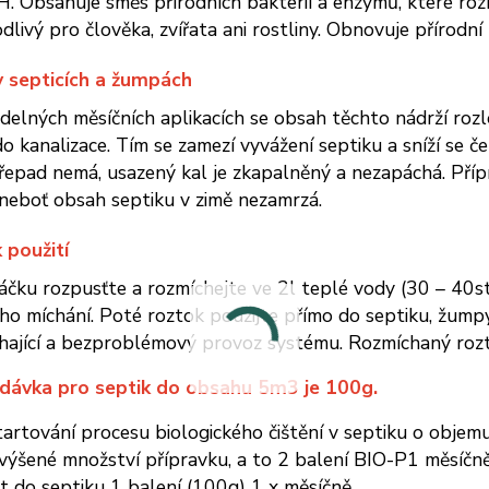
 Obsahuje směs přírodních bakterií a enzymů, které rozk
dlivý pro člověka, zvířata ani rostliny. Obnovuje přírodní
 v septicích a žumpách
delných měsíčních aplikacích se obsah těchto nádrží roz
o kanalizace. Tím se zamezí vyvážení septiku a sníží se č
řepad nemá, usazený kal je zkapalněný a nezapáchá. Přípr
neboť obsah septiku v zimě nezamrzá.
 použití
čku rozpusťte a rozmíchejte ve 2l teplé vody (30 – 40st.
o míchání. Poté roztok použijte přímo do septiku, žumpy
ající a bezproblémový provoz systému. Rozmíchaný rozto
 dávka pro septik do obsahu 5m3 je 100g.
tartování procesu biologického čištění v septiku o obj
výšené množství přípravku, a to 2 balení BIO-P1 měsíčn
t do septiku 1 balení (100g) 1 x měsíčně.