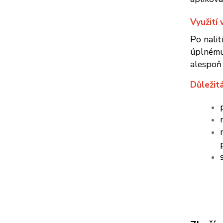
Využití
Po nalit
úplnému 
alespoň 
Důležit