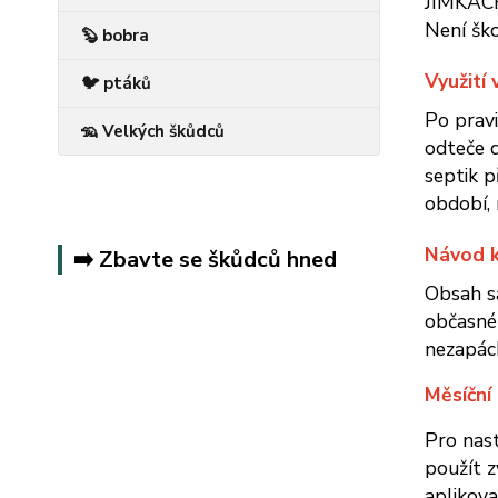
JÍMKÁCH.
Není ško
🦫 bobra
Využití
🐦 ptáků
Po pravi
🦡 Velkých škůdců
odteče d
septik p
období, 
Návod k
➡️ Zbavte se škůdců hned
Obsah sá
občasnéh
nezapách
Měsíční
Pro nas
použít z
aplikova