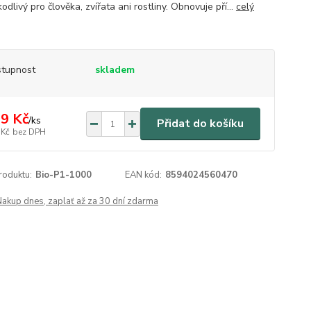
odlivý pro člověka, zvířata ani rostliny. Obnovuje pří...
celý
tupnost
skladem
9 Kč
/
ks
Přidat do košíku
 Kč
bez DPH
roduktu:
Bio-P1-1000
EAN kód:
8594024560470
Nakup dnes, zaplať až za 30 dní zdarma