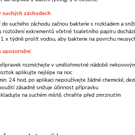
 v suchých záchodech
í do suchého záchodu začnou bakterie s rozkladem a sníž
rozložení exkrementů včetně toaletního papíru dochází z
1 x týdně prolít vodou, aby bakterie na povrchu neusych
á upozornění
přípravek rozmíchejte v umělohmotné nádobě nekovov
roztok aplikujte nejlépe na noc
min. 24 hod. po aplikaci nepoužívejte žádné chemické, dezinf
použití zásadně snižuje účinnost přípravku
skladujte na suchém místě, chraňte před zmrznutím