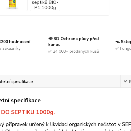
🔊 3D Ochrana půdy před
 3200 hodnocení
🪤 Sklo
kunou
 zákazníky
✅ Fungu
✅ 24 000+ prodaných kusů
etní specifikace
tní specifikace
 DO SEPTIKU 1000g.
cký přípravek určený k likvidaci organických nečist