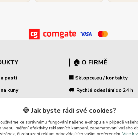
DUKTY
🏠 O FIRMĚ
 a pasti
🏢 Sklopce.eu / kontakty
 na kuny
🚚 Rychlé odeslání do 24 h
 na kočky
🔒 Bezpečný nákup
🍪 Jak byste rádi své cookies?
🛡️ GARANCE ✔ 14 dní na vrác
na potkany
používáme ke správnému fungování našeho e-shopu a v případě vašeho
 ohradníky
⭐ 180 000+ zákazníků
k o webu, měření efektivity reklamních kampaní, zapamatování vašeho o
 stránek, či zobrazení reklam odpovídajících vašim preferencím.
Více k v