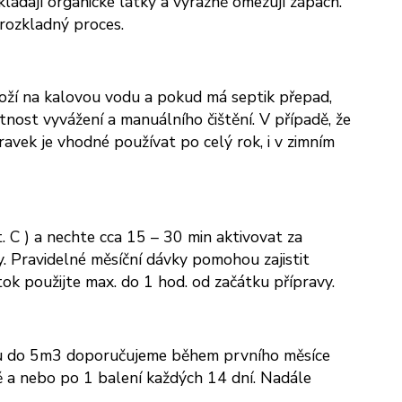
ládají organické látky a výrazně omezují zápach.
 rozkladný proces.
loží na kalovou vodu a pokud má septik přepad,
etnost vyvážení a manuálního čištění. V případě, že
avek je vhodné používat po celý rok, i v zimním
 C ) a nechte cca 15 – 30 min aktivovat za
. Pravidelné měsíční dávky pomohou zajistit
k použijte max. do 1 hod. od začátku přípravy.
emu do 5m3 doporučujeme během prvního měsíce
ě a nebo po 1 balení každých 14 dní. Nadále