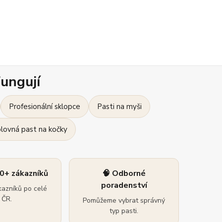
ungují
Profesionální sklopce
Pasti na myši
olovná past na kočky
0+ zákazníků
🧠 Odborné
poradenství
azníků po celé
ČR.
Pomůžeme vybrat správný
typ pasti.