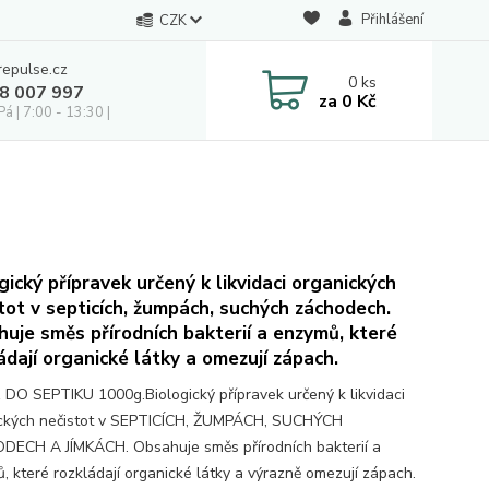
Přihlášení
CZK
repulse.cz
0
ks
28 007 997
za
0 Kč
á | 7:00 - 13:30 |
gický přípravek určený k likvidaci organických
tot v septicích, žumpách, suchých záchodech.
uje směs přírodních bakterií a enzymů, které
ádají organické látky a omezují zápach.
 DO SEPTIKU 1000g.Biologický přípravek určený k likvidaci
ckých nečistot v SEPTICÍCH, ŽUMPÁCH, SUCHÝCH
ECH A JÍMKÁCH. Obsahuje směs přírodních bakterií a
, které rozkládají organické látky a výrazně omezují zápach.