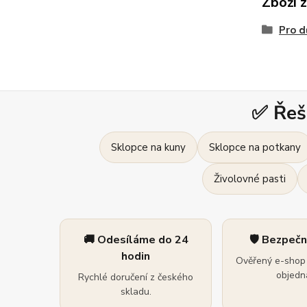
Zboží 
Pro d
✅ Řeš
Sklopce na kuny
Sklopce na potkany
Živolovné pasti
🚚 Odesíláme do 24
🛡️ Bezpeč
hodin
Ověřený e-shop 
objedná
Rychlé doručení z českého
skladu.