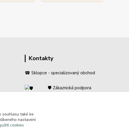
Kontakty
☎ Sklopce - specializovaný obchod
🛡️ Zákaznická podpora
📞 728 007 997
⏰ Po-Pá | 7:00 - 13:30 |
ení
 souhlasu také ke
info@repulse.cz
blíbeného nastavení
yužití cookies