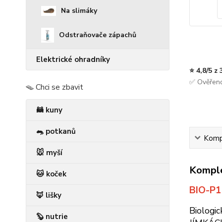
Na slimáky
Odstraňovače zápachů
Elektrické ohradníky
⭐ 4,8/5 z
✅ Ověřeno
🪤 Chci se zbavit
🦝 kuny
🐀 potkanů
Kompl
🐭 myší
Komple
🐱 koček
BIO-P1
🦊 lišky
Biologi
🦫 nutrie