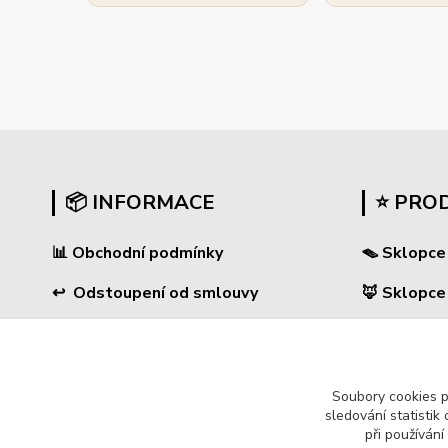
📦 INFORMACE
⭐ PRO
📊
Obchodní podmínky
🪤 Sklopce
↩
Odstoupení od smlouvy
🦊 Sklopce
🛠 Reklamační formulář
🐈 Sklopce
❓ Časté dotazy
🐀 Sklopce 
Soubory cookies 
🔐 Ochrana osobních údajů
🌿 Pachové
sledování statisti
při používání