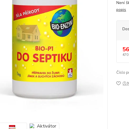
Není šk
popis
Dos
56
470
Číslo p
🕒 