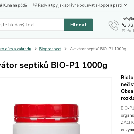
🦝 Kuna na půdě
💡 Rady a tipy jak správně používat sklopce a pasti
info@
Hledat
📞 7
⏰ Po-P
ro dům a zahradu
Bioprospect
Aktivátor septiků BIO-P1 1000g
vátor septiků BIO-P1 1000g
Biolo
nečis
Obsah
rozkl
BIO-P1
organi
ZÁCHOD
enzymů