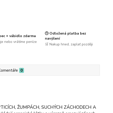
🕒 Odložená platba bez
pec + vábidlo zdarma
navýšení
je nebo vrátíme peníze
🛒 Nakup hned, zaplať později
Komentáře
0
ot v SEPTICÍCH, ŽUMPÁCH, SUCHÝCH ZÁCHODECH A