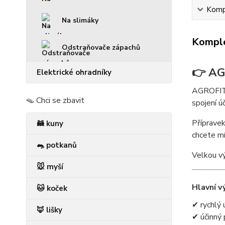
Kompl
Na slimáky
Komple
Odstraňovače zápachů
👉 AGR
Elektrické ohradníky
AGROFIT K
🪤 Chci se zbavit
spojení ú
Přípravek
🦝 kuny
chcete mí
🐀 potkanů
Velkou vý
🐭 myší
Hlavní v
🐱 koček
✔ rychlý 
🦊 lišky
✔ účinný 