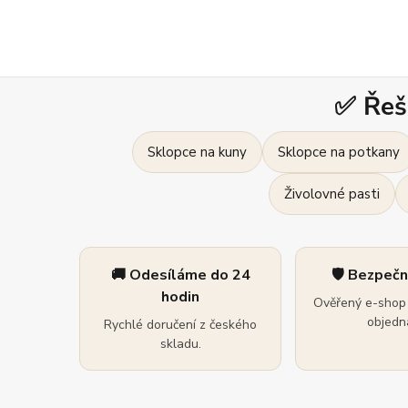
✅ Řeš
Sklopce na kuny
Sklopce na potkany
Živolovné pasti
🚚 Odesíláme do 24
🛡️ Bezpeč
hodin
Ověřený e-shop 
objedná
Rychlé doručení z českého
skladu.