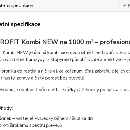
etní specifikace
tní specifikace
OFIT Kombi NEW na 1000 m² – profesionální
ombi NEW je účinná kombinace dvou silných herbicidů, která spo
činných látek fluroxypyr a klopyralid působí rychle a efektivně – 
 proniká do rostlin a ničí je až ke kořenům, čímž zabraňuje jejich
t hustý, zdravý a čistý porost bez plevelů.
hodou je odolnost vůči dešti – srážky již 2 hodiny po aplikaci nesn
ýhody:
účinek – viditelné výsledky během několika dní
proti širokému spektru plevelů