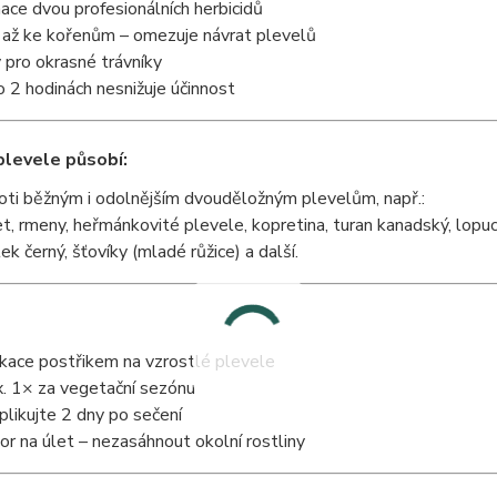
ce dvou profesionálních herbicidů
 až ke kořenům – omezuje návrat plevelů
pro okrasné trávníky
 2 hodinách nesnižuje účinnost
plevele působí:
oti běžným i odolnějším dvouděložným plevelům, např.:
t, rmeny, heřmánkovité plevele, kopretina, turan kanadský, lopuchy
lek černý, šťovíky (mladé růžice) a další.
ikace postřikem na vzrostlé plevele
. 1× za vegetační sezónu
plikujte 2 dny po sečení
or na úlet – nezasáhnout okolní rostliny