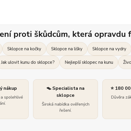
ení proti škůdcům, která opravdu f
Sklopce na kočky
Sklopce na lišky
Sklopce na vydry
Jak ulovit kunu do sklopce?
Nejlepší sklopec na kunu
Živ
ný nákup
🪤 Specialista na
⭐ 180 00
sklopce
a spolehlivé
Důvěra zák
ní.
Široká nabídka ověřených
řešení.