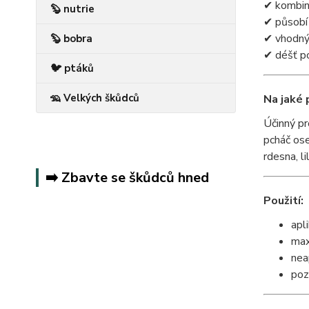
✔ kombina
🦫 nutrie
✔ působí
✔ vhodný 
🦫 bobra
✔ déšť po
🐦 ptáků
🦡 Velkých škůdců
Na jaké 
Účinný pr
pcháč ose
rdesna, li
➡️ Zbavte se škůdců hned
Použití:
apl
max
nea
poz