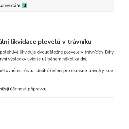
Komentáře
0
 likvidace plevelů v trávníku
lehlivě likviduje dvouděložné plevele v trávnících. Díky
první výsledky uvidíte už během několika dní.
 opětovnému růstu. Ideální řešení pro okrasné trávníky, kde
ižují účinnost přípravku.