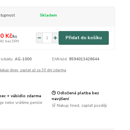
tupnost
Skladem
0 Kč
/
ks
Přidat do košíku
 Kč
bez DPH
roduktu:
AG-1000
EAN kód:
8594013428644
Nakup dnes, zaplať až za 30 dní zdarma
🕒 Odložená platba bez
pec + vábidlo zdarma
navýšení
je nebo vrátíme peníze
🛒 Nakup hned, zaplať později