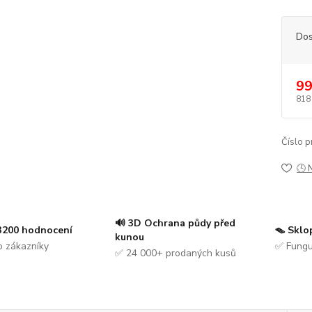
Dos
99
818
Číslo p
🕒 
🔊 3D Ochrana půdy před
 3200 hodnocení
🪤 Sklo
kunou
 zákazníky
✅ Fungu
✅ 24 000+ prodaných kusů