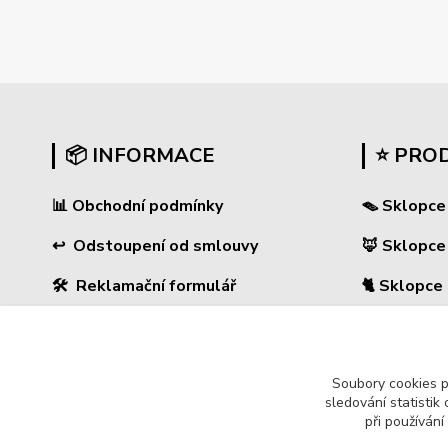
📦 INFORMACE
⭐ PRO
📊
Obchodní podmínky
🪤 Sklopce
↩
Odstoupení od smlouvy
🦊 Sklopce
🛠 Reklamační formulář
🐈 Sklopce
❓ Časté dotazy
🐀 Sklopce 
🔐 Ochrana osobních údajů
🌿 Pachové
Soubory cookies 
sledování statisti
🚚 PPL-domů / PPL-výdejní místo
🔊 Odpuzo
při používání