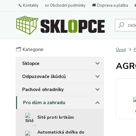
📞 Kontakty
📜 Obchodní podmínky
🚚 Doprava a platba
🗂️ Kategorie
Úvod
P
Sklopce
AGRO
Odpuzovače škůdců
Pachové ohradníky
Pro dům a zahradu
Sítě proti krtkům
Automatická dvířka do