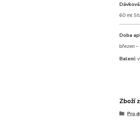
Dávkován
60 ml St
Doba apl
březen – 
Balení:
v
Zboží 
Pro d