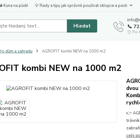
🦝 Kuna na půdě
💡 Rady a tipy jak správně používat sklopce a pasti
info@
Hledat
📞 7
⏰ Po-P
ro dům a zahradu
AGROFIT kombi NEW na 1000 m2
FIT kombi NEW na 1000 m2
AGRO
dvou 
Kombi
rychl
👉 AGR
trávní
zabraň
celý p