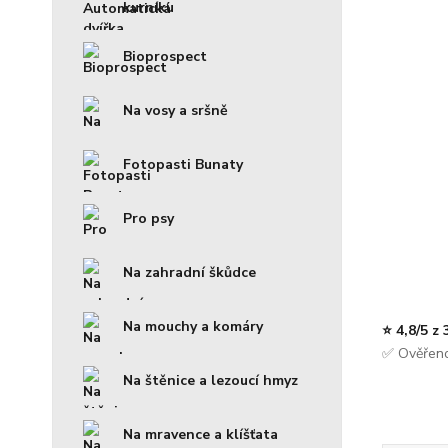
kurníku
Bioprospect
Na vosy a sršně
Fotopasti Bunaty
Pro psy
Na zahradní škůdce
Na mouchy a komáry
⭐ 4,8/5 z
✅ Ověřeno
Na štěnice a lezoucí hmyz
Na mravence a klíšťata