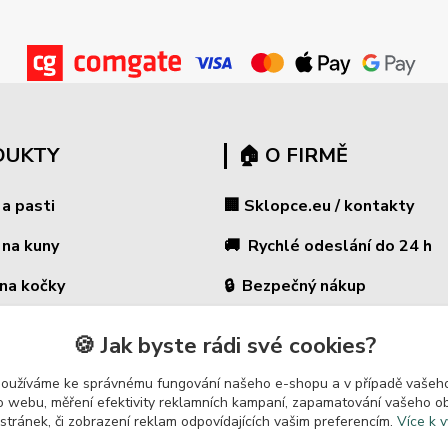
DUKTY
🏠 O FIRMĚ
 a pasti
🏢 Sklopce.eu / kontakty
 na kuny
🚚 Rychlé odeslání do 24 h
 na kočky
🔒 Bezpečný nákup
🛡️ GARANCE ✔ 14 dní na vrác
na potkany
🍪 Jak byste rádi své cookies?
 ohradníky
⭐ 180 000+ zákazníků
používáme ke správnému fungování našeho e-shopu a v případě vašeho
k o webu, měření efektivity reklamních kampaní, zapamatování vašeho o
🇨🇿 Český prodejce
vače škůdců
 stránek, či zobrazení reklam odpovídajících vašim preferencím.
Více k v