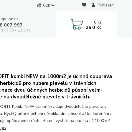
Přihlášení
CZK
repulse.cz
0
ks
28 007 997
za
0 Kč
á | 7:00 - 13:30 |
FIT kombi NEW na 1000m2 je účinná souprava
herbicidů pro hubení plevelů v trávnících.
nace dvou účinných herbicidů působí velmi
e na dvouděložné plevele v trávnících.
OFIT Kombi NEW účinně likviduje dvouděložné plevele v
ku. Rychlý účinek během několika dní, působí až ke kořenům a
uje opětovnému růstu. Balení vystačí na plochu až 1000 m².
opis