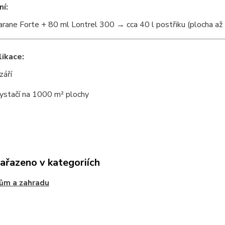
í:
arane Forte + 80 ml Lontrel 300 → cca 40 l postřiku (plocha a
ikace:
září
ystačí na 1000 m² plochy
zařazeno v kategoriích
ům a zahradu