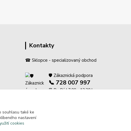
Kontakty
☎ Sklopce - specializovaný obchod
🛡️ Zákaznická podpora
📞 728 007 997
⏰ Po-Pá | 7:00 - 13:30 |
ení
info@repulse.cz
 souhlasu také ke
blíbeného nastavení
yužití cookies